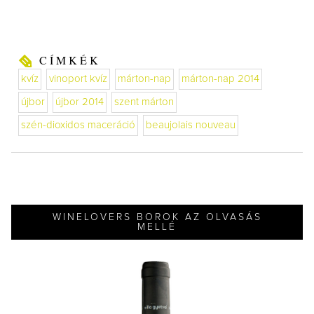
CÍMKÉK
kvíz
vinoport kvíz
márton-nap
márton-nap 2014
újbor
újbor 2014
szent márton
szén-dioxidos maceráció
beaujolais nouveau
WINELOVERS BOROK AZ OLVASÁS
MELLÉ