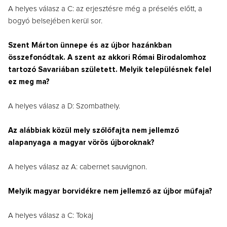
A helyes válasz a C: az erjesztésre még a préselés előtt, a
bogyó belsejében kerül sor.
Szent Márton ünnepe és az újbor hazánkban
összefonódtak. A szent az akkori Római Birodalomhoz
tartozó Savariában született. Melyik településnek felel
ez meg ma?
A helyes válasz a D: Szombathely.
Az alábbiak közül mely szőlőfajta nem jellemző
alapanyaga a magyar vörös újboroknak?
A helyes válasz az A: cabernet sauvignon.
Melyik magyar borvidékre nem jellemző az újbor műfaja?
A helyes válasz a C: Tokaj