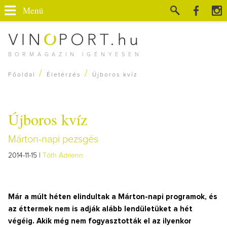
Menü
BORMAGAZIN IGÉNYESEN
/
/
Főoldal
Életérzés
Újboros kvíz
Újboros kvíz
Márton-napi pezsgés
2014-11-15 |
Tóth Adrienn
Már a múlt héten elindultak a Márton-napi programok, és
az éttermek nem is adják alább lendületüket a hét
végéig. Akik még nem fogyasztották el az ilyenkor