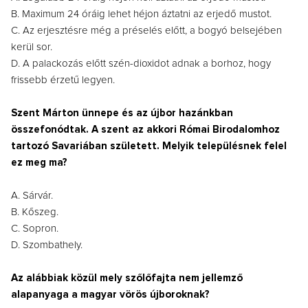
B. Maximum 24 óráig lehet héjon áztatni az erjedő mustot.
C. Az erjesztésre még a préselés előtt, a bogyó belsejében
kerül sor.
D. A palackozás előtt szén-dioxidot adnak a borhoz, hogy
frissebb érzetű legyen.
Szent Márton ünnepe és az újbor hazánkban
összefonódtak. A szent az akkori Római Birodalomhoz
tartozó Savariában született. Melyik településnek felel
ez meg ma?
A. Sárvár.
B. Kőszeg.
C. Sopron.
D. Szombathely.
Az alábbiak közül mely szőlőfajta nem jellemző
alapanyaga a magyar vörös újboroknak?