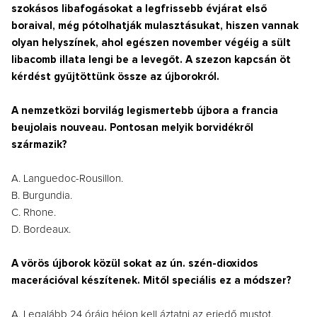
szokásos libafogásokat a legfrissebb évjárat első
boraival, még pótolhatják mulasztásukat, hiszen vannak
olyan helyszínek, ahol egészen november végéig a sült
libacomb illata lengi be a levegőt. A szezon kapcsán öt
kérdést gyűjtöttünk össze az újborokról.
A nemzetközi borvilág legismertebb újbora a francia
beujolais nouveau. Pontosan melyik borvidékről
származik?
A. Languedoc-Rousillon.
B. Burgundia.
C. Rhone.
D. Bordeaux.
A vörös újborok közül sokat az ún. szén-dioxidos
macerációval készítenek. Mitől speciális ez a módszer?
A. Legalább 24 óráig héjon kell áztatni az erjedő mustot.