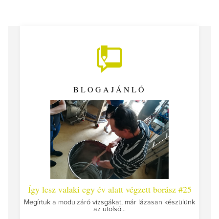
BLOGAJÁNLÓ
 #26 -
Így lesz valaki egy év alatt végzett borász #25
Így l
Megírtuk a modulzáró vizsgákat, már lázasan készülünk
az utolsó...
tokat
A jár