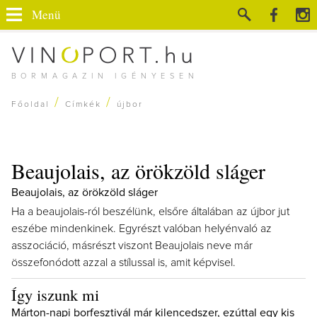
Menü
BORMAGAZIN IGÉNYESEN
/
/
Főoldal
Címkék
újbor
Beaujolais, az örökzöld sláger
Beaujolais, az örökzöld sláger
Ha a beaujolais-ról beszélünk, elsőre általában az újbor jut
eszébe mindenkinek. Egyrészt valóban helyénvaló az
asszociáció, másrészt viszont Beaujolais neve már
összefonódott azzal a stílussal is, amit képvisel.
Így iszunk mi
Márton-napi borfesztivál már kilencedszer, ezúttal egy kis