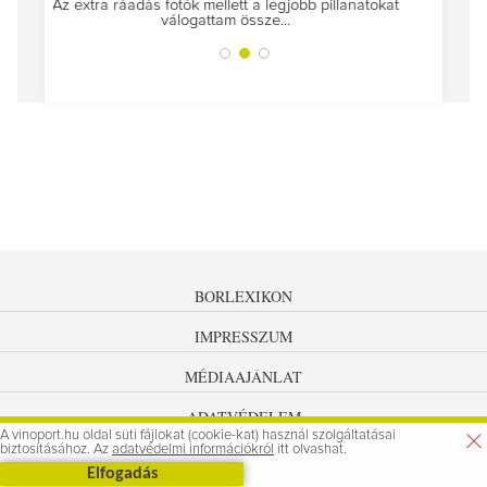
az utolsó...
llett a legjobb pillanatokat
tam össze...
BORLEXIKON
IMPRESSZUM
MÉDIAAJÁNLAT
ADATVÉDELEM
A vinoport.hu oldal süti fájlokat (cookie-kat) használ szolgáltatásai
biztosításához. Az
adatvédelmi információkról
itt olvashat.
Elfogadás