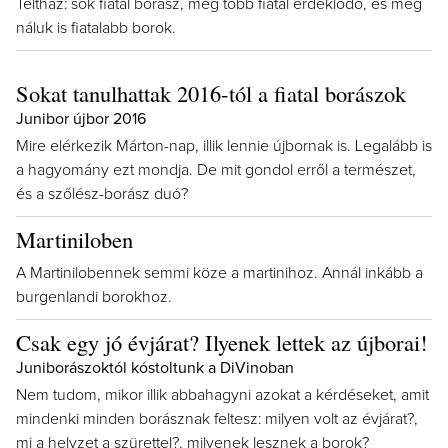
Teltház: sok fiatal borász, még több fiatal érdeklődő, és még
náluk is fiatalabb borok.
Sokat tanulhattak 2016-tól a fiatal borászok
Junibor újbor 2016
Mire elérkezik Márton-nap, illik lennie újbornak is. Legalább is
a hagyomány ezt mondja. De mit gondol erről a természet,
és a szőlész-borász duó?
Martiniloben
A Martinilobennek semmi köze a martinihoz. Annál inkább a
burgenlandi borokhoz.
Csak egy jó évjárat? Ilyenek lettek az újborai!
Juniborászoktól kóstoltunk a DiVinoban
Nem tudom, mikor illik abbahagyni azokat a kérdéseket, amit
mindenki minden borásznak feltesz: milyen volt az évjárat?,
mi a helyzet a szürettel?, milyenek lesznek a borok?