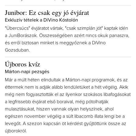
Junibor: Ez csak egy jó évjárat
Exkluzív tételek a DiVino Kóstolón
"Übercsúcs" évjáratot vártak, "csak szimplán jót" kaptak idén
a JuniBorászok. Összességében azért nincs okuk panaszra,
és erről biztosan minket is meggyőznek a DiVino
Gozsduban.
Újboros kvíz
Márton-napi pezsgés
Már a múlt héten elindultak a Márton-napi programok, és az
éttermek nem is adják alább lendületüket a hét végéig. Akik
még nem fogyasztották el az ilyenkor szokásos libafogásokat
a legfrissebb évjárat első boraival, még pótolhatják
mulasztásukat, hiszen vannak olyan helyszínek, ahol
egészen november végéig a sült libacomb illata lengi be a
levegőt. A szezon kapcsán öt kérdést gyűjtöttünk össze az
újborokról.