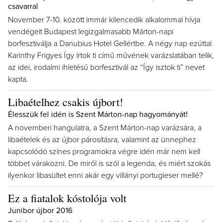
csavarral
November 7-10. között immár kilencedik alkalommal hívja
vendégeit Budapest legizgalmasabb Márton-napi
borfesztiválja a Danubius Hotel Gellértbe. A négy nap ezúttal
Karinthy Frigyes Így írtok ti című művének varázslatában telik,
az idei, irodalmi ihletésű borfesztivál az “Így isztok ti” nevet
kapta.
Libaételhez csakis újbort!
Élesszük fel idén is Szent Márton-nap hagyományát!
A novemberi hangulatra, a Szent Márton-nap varázsára, a
libaételek és az újbor párosításra, valamint az ünnephez
kapcsolódó színes programokra végre idén már nem kell
többet várakozni. De miről is szól a legenda, és miért szokás
ilyenkor libasültet enni akár egy villányi portugieser mellé?
Ez a fiatalok kóstolója volt
Junibor újbor 2016