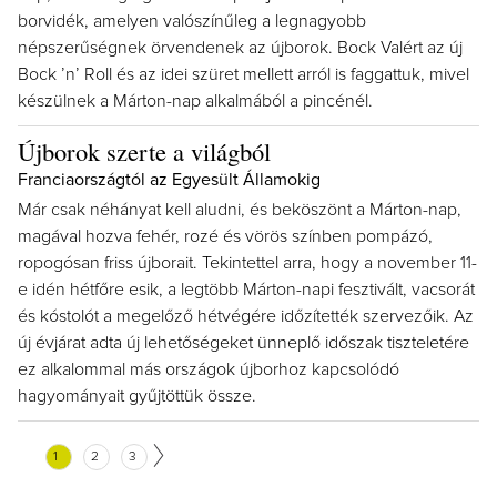
borvidék, amelyen valószínűleg a legnagyobb
népszerűségnek örvendenek az újborok. Bock Valért az új
Bock ’n’ Roll és az idei szüret mellett arról is faggattuk, mivel
készülnek a Márton-nap alkalmából a pincénél.
Újborok szerte a világból
Franciaországtól az Egyesült Államokig
Már csak néhányat kell aludni, és beköszönt a Márton-nap,
magával hozva fehér, rozé és vörös színben pompázó,
ropogósan friss újborait. Tekintettel arra, hogy a november 11-
e idén hétfőre esik, a legtöbb Márton-napi fesztivált, vacsorát
és kóstolót a megelőző hétvégére időzítették szervezőik. Az
új évjárat adta új lehetőségeket ünneplő időszak tiszteletére
ez alkalommal más országok újborhoz kapcsolódó
hagyományait gyűjtöttük össze.
1
2
3