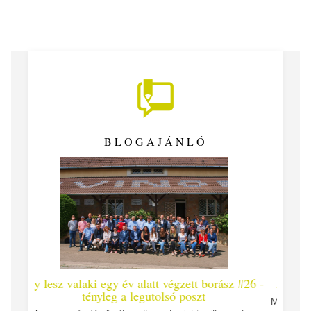
BLOGAJÁNLÓ
alatt végzett borász #26 -
Így lesz valaki egy év alatt végze
egutolsó poszt
Megírtuk a modulzáró vizsgákat, már lá