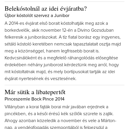
Belekóstolnál az idei évjáratba?
Újbor kóstolót szervez a Junibor
A 2014-es évjárat első borait kóstolhatják meg azok a
borkedvelők, akik november 12-én a Divino Gozsduban
felkeresik a juniborászokat. A tíz fiatal borász egy ingyenes,
sétáló kóstoló keretében nemcsak tapasztalatait osztja majd
meg a közönséggel, hanem legfrissebb borait is.
Kedvcsinálóként és a megfelelő ráhangolódás elősegítése
érdekében néhány juniborost kérdeztünk meg arról, hogy
mit kóstoltatnak majd, és mely bortípusokat tartják az idei
évjárat nyertesének és vesztesének.
Már sütik a libatepertőt
Pinceszemle Bock Pince 2014
Villányban a korai fajták borai már javában erjednek a
pincékben, és a késői érésű kék szőlők szürete is zajlik.
Ahogy azonban közeledik a november és vele a Márton-
nap, a vendégfogadás szempontjából is felpezsdül a