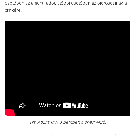
esetében az amontilladot, utóbbi esetében az olorosot írják a
címkére.
Tim Atkins MW 3 percben a sherry-kről