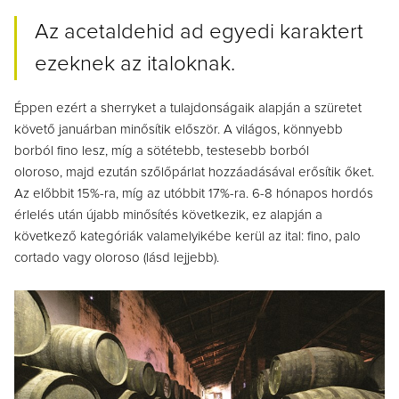
Az acetaldehid ad egyedi karaktert
ezeknek az italoknak.
Éppen ezért a sherryket a tulajdonságaik alapján a szüretet
követő januárban minősítik először.
A világos, könnyebb
borból fino lesz, míg a sötétebb, testesebb borból
oloroso,
majd ezután szőlőpárlat hozzáadásával erősítik őket.
Az előbbit 15%-ra, míg az utóbbit 17%-ra.
6-8 hónapos hordós
érlelés után újabb minősítés következik, ez alapján a
következő kategóriák valamelyikébe kerül az ital: fino, palo
cortado vagy oloroso (lásd lejjebb).