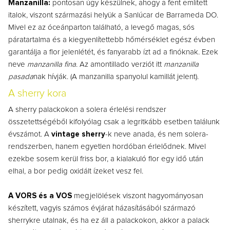
Manzanilla:
pontosan úgy készülnek, ahogy a fent említett
italok, viszont származási helyük a Sanlúcar de Barrameda DO.
Mivel ez az óceánparton található, a levegő magas, sós
páratartalma és a kiegyenlítettebb hőmérséklet egész évben
garantálja a flor jelenlétét, és fanyarabb ízt ad a finóknak. Ezek
neve
manzanilla fina
. Az amontillado verziót itt
manzanilla
pasada
nak hívják. (A manzanilla spanyolul kamillát jelent).
A sherry kora
A sherry palackokon a solera érlelési rendszer
összetettségéből kifolyólag csak a legritkább esetben találunk
évszámot.
A
vintage sherry
-k neve anada, és nem solera-
rendszerben, hanem egyetlen hordóban érlelődnek. Mivel
ezekbe sosem kerül friss bor, a kialakuló flor egy idő után
elhal, a bor pedig oxidált ízeket vesz fel.
A VORS és a VOS
megjelölések viszont hagyományosan
készített, vagyis számos évjárat házasításából származó
sherrykre utalnak, és ha ez áll a palackokon, akkor a palack