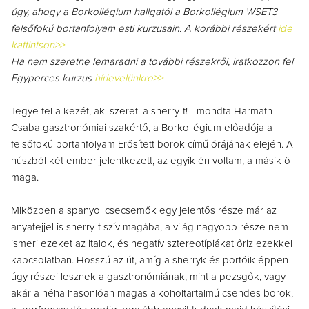
úgy, ahogy a Borkollégium hallgatói a Borkollégium WSET3
felsőfokú bortanfolyam esti kurzusain. A korábbi részekért
ide
kattintson>>
Ha nem szeretne lemaradni a további részekről, iratkozzon fel
Egyperces kurzus
hírlevelünkre>>
Tegye fel a kezét, aki szereti a sherry-t! - mondta Harmath
Csaba gasztronómiai szakértő, a Borkollégium előadója a
felsőfokú bortanfolyam Erősített borok című órájának elején. A
húszból két ember jelentkezett, az egyik én voltam, a másik ő
maga.
Miközben a spanyol csecsemők egy jelentős része már az
anyatejjel is sherry-t szív magába, a világ nagyobb része nem
ismeri ezeket az italok, és negatív sztereotípiákat őriz ezekkel
kapcsolatban. Hosszú az út, amíg a sherryk és portóik éppen
úgy részei lesznek a gasztronómiának, mint a pezsgők, vagy
akár a néha hasonlóan magas alkoholtartalmú csendes borok,