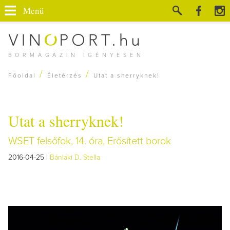
Menü
BORMAGAZIN IGÉNYESEN
/
/
Főoldal
Életérzés
Utat a sherryknek!
Utat a sherryknek!
WSET felsőfok, 14. óra, Erősített borok
2016-04-25 |
Bánlaki D. Stella