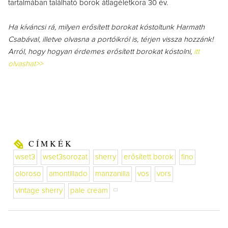
tartalmában található borok átlagéletkora 30 év.
Ha kíváncsi rá, milyen erősített borokat kóstoltunk Harmath
Csabával, illetve olvasna a portóikról is, térjen vissza hozzánk!
Arról, hogy hogyan érdemes erősített borokat kóstolni,
itt
olvashat>>
CÍMKÉK
wset3
wset3sorozat
sherry
erősített borok
fino
oloroso
amontillado
manzanilla
vos
vors
vintage sherry
pale cream