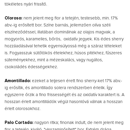
tökéletes nyári frissítő.
Oloroso:
nem jelent meg flor a tetején, testesebb, min. 17%
abv.-ig erősített bor. Színe barnás, jellemzően olíva széli
elszíneződéssel, illatában dominálnak az olajos magvak, a
mogyorós, karamelles, bőrös, oxidatív jegyek. Kis édes sherry
hozzáadásával tehetik egyensúlyossá még a száraz tételeket
is. Fogyasszuk sütőtökös ételekhez, húsos pitékhez, fűszeres
süteményekhez, mint a mézeskalács, vagy nugátos,
csokoládés édességekhez.
Amontillado:
ezeket a teljesen érett fino sherry-ket 17% abv.-
ig erősítik, és amontillado solera rendszerben érlelik. Így
egyszerre őrzik a fino frissességét és az oxidatív karaktert is. A
hosszan érlelt amontilládók végül hasonlóvá válnak a hosszan
érlelt olorosokhoz.
Palo Cortado:
nagyon ritka; finonak indult, de nem jelent meg
flor a tetején, kiváló, "visszaminősített" bor. Extrém drága,