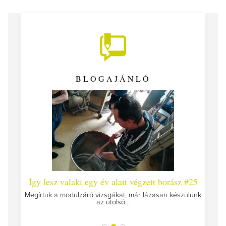
BLOGAJÁNLÓ
 #26 -
Így lesz valaki egy év alatt végzett borász #25
Így l
Megírtuk a modulzáró vizsgákat, már lázasan készülünk
az utolsó...
tokat
A jár