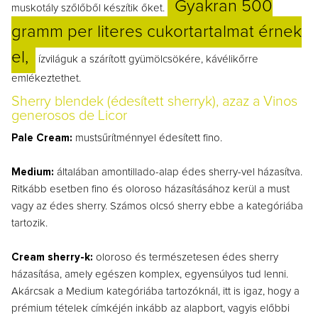
Gyakran 500
muskotály szőlőből készítik őket.
gramm per literes cukortartalmat érnek
el,
ízviláguk a szárított gyümölcsökére, kávélikőrre
emlékeztethet.
Sherry blendek (édesített sherryk), azaz a Vinos
generosos de Licor
Pale Cream:
mustsűrítménnyel édesített fino.
Medium:
általában amontillado-alap édes sherry-vel házasítva.
Ritkább esetben fino és oloroso házasításához kerül a must
vagy az édes sherry. Számos olcsó sherry ebbe a kategóriába
tartozik.
Cream sherry-k:
oloroso és természetesen édes sherry
házasítása, amely egészen komplex, egyensúlyos tud lenni.
Akárcsak a Medium kategóriába tartozóknál, itt is igaz, hogy a
prémium tételek címkéjén inkább az alapbort, vagyis előbbi