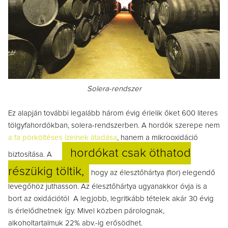
Solera-rendszer
Ez alapján további legalább három évig érlelik őket 600 literes
tölgyfahordókban, solera-rendszerben. A hordók szerepe nem
a fa pörköltéses ízeinek átadása
, hanem a mikrooxidáció
hordókat csak öthatod
biztosítása. A
részükig töltik,
hogy az élesztőhártya (flor) elegendő
levegőhöz juthasson. Az élesztőhártya ugyanakkor óvja is a
bort az oxidációtól A legjobb, legritkább tételek akár 30 évig
is érlelődhetnek így. Mivel közben párolognak,
alkoholtartalmuk 22% abv.-ig erősödhet.