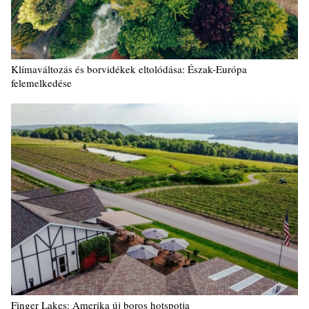
Klímaváltozás és borvidékek eltolódása: Észak-Európa
felemelkedése
Finger Lakes: Amerika új boros hotspotja