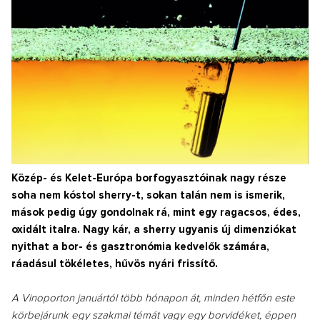
Közép- és Kelet-Európa borfogyasztóinak nagy része
soha nem kóstol sherry-t, sokan talán nem is ismerik,
mások pedig úgy gondolnak rá, mint egy ragacsos, édes,
oxidált italra. Nagy kár, a sherry ugyanis új dimenziókat
nyithat a bor- és gasztronómia kedvelők számára,
ráadásul tökéletes, hűvös nyári frissítő.
A Vinoporton januártól több hónapon át, minden hétfőn este
körbejárunk egy szakmai témát vagy egy borvidéket, éppen