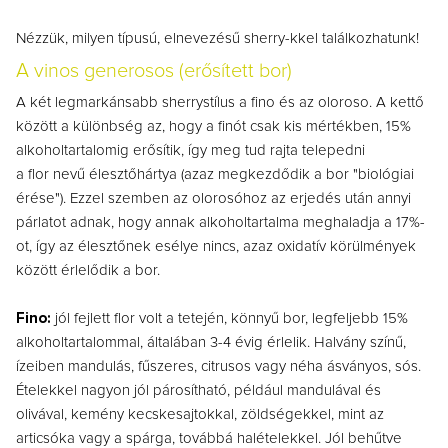
Nézzük, milyen típusú, elnevezésű sherry-kkel találkozhatunk!
A vinos generosos (erősített bor)
A két legmarkánsabb sherrystílus a fino és az oloroso.
A kettő
között a különbség az, hogy a finót csak kis mértékben, 15%
alkoholtartalomig erősítik, így meg tud rajta telepedni
a flor nevű élesztőhártya (azaz megkezdődik a bor "biológiai
érése"). Ezzel szemben az olorosóhoz az erjedés után annyi
párlatot adnak, hogy annak alkoholtartalma meghaladja a 17%-
ot, így az élesztőnek esélye nincs, azaz oxidatív körülmények
között érlelődik a bor.
Fino:
jól fejlett flor volt a tetején, könnyű bor, legfeljebb 15%
alkoholtartalommal, általában 3-4 évig érlelik. Halvány színű,
ízeiben mandulás, fűszeres, citrusos vagy néha ásványos, sós.
Ételekkel nagyon jól párosítható, például mandulával és
olivával, kemény kecskesajtokkal, zöldségekkel, mint az
articsóka vagy a spárga, továbbá halételekkel. Jól behűtve