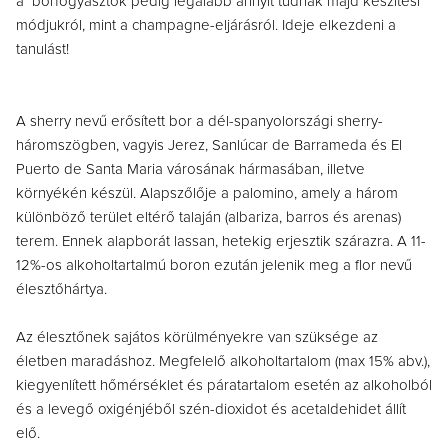
a borfogyasztók pedig legalább annyit tudnak majd készítési
módjukról, mint a champagne-eljárásról. Ideje elkezdeni a
tanulást!
A sherry nevű erősített bor a dél-spanyolországi sherry-
háromszögben, vagyis Jerez, Sanlúcar de Barrameda és El
Puerto de Santa Maria városának hármasában, illetve
környékén készül. Alapszőlője a palomino, amely a három
különböző terület eltérő talaján (albariza, barros és arenas)
terem. Ennek alapborát lassan, hetekig erjesztik szárazra. A 11-
12%-os alkoholtartalmú boron ezután jelenik meg a flor nevű
élesztőhártya.
Az élesztőnek sajátos körülményekre van szüksége az
életben maradáshoz. Megfelelő alkoholtartalom (max 15% abv.),
kiegyenlített hőmérséklet és páratartalom esetén az alkoholból
és a levegő oxigénjéből szén-dioxidot és acetaldehidet állít
elő.