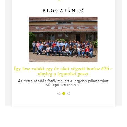
BLOGAJÁNLÓ
laki egy év alatt végzett borász #26 -
Így lesz valaki egy év
tényleg a legutolsó poszt
Megírtuk a modulzáró vizs
az ut
áadás fotók mellett a legjobb pillanatokat
válogattam össze...