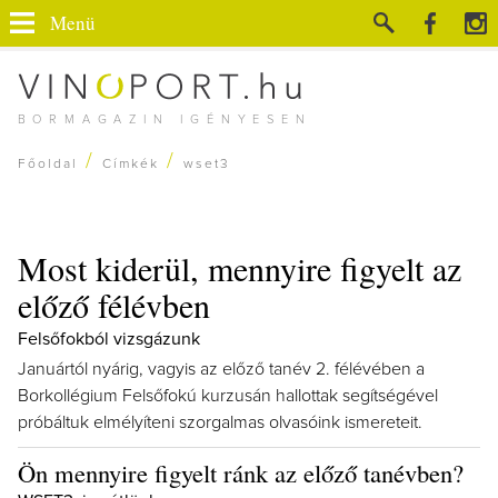
Menü
BORMAGAZIN IGÉNYESEN
/
/
Főoldal
Címkék
wset3
Most kiderül, mennyire figyelt az
előző félévben
Felsőfokból vizsgázunk
Januártól nyárig, vagyis az előző tanév 2. félévében a
Borkollégium Felsőfokú kurzusán hallottak segítségével
próbáltuk elmélyíteni szorgalmas olvasóink ismereteit.
Ön mennyire figyelt ránk az előző tanévben?