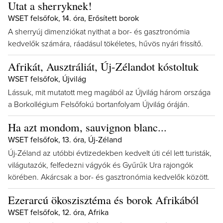
Utat a sherryknek!
WSET felsőfok, 14. óra, Erősített borok
A sherryúj dimenziókat nyithat a bor- és gasztronómia
kedvelők számára, ráadásul tökéletes, hűvös nyári frissítő.
Afrikát, Ausztráliát, Új-Zélandot kóstoltuk
WSET felsőfok, Újvilág
Lássuk, mit mutatott meg magából az Újvilág három országa
a Borkollégium Felsőfokú bortanfolyam Újvilág óráján.
Ha azt mondom, sauvignon blanc...
WSET felsőfok, 13. óra, Új-Zéland
Új-Zéland az utóbbi évtizedekben kedvelt úti cél lett turisták,
világutazók, felfedezni vágyók és Gyűrűk Ura rajongók
körében. Akárcsak a bor- és gasztronómia kedvelők között.
Ezerarcú ökoszisztéma és borok Afrikából
WSET felsőfok, 12. óra, Afrika