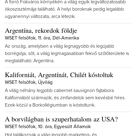
A forró Fokváros környékén a világ egyik legváltozatosabb
ökoszisztémája található. A helyi boroknak pedig legalább
ugyanennyi változata, arca létezik.
Argentína, rekordok földje
WSET felsőfok, 11. óra, Dél-Amerika
Az ország, amelyben a világ legnagyobb és legújabb
borrégiója, sőt, a világ legmagasabban fekvő szőlőterülete is
megtalálható: Argentína.
Kaliforniát, Argentínát, Chilét kóstoltuk
WSET felsőfok, Újvilág
A világ néhány legjobb cabernet sauvignon fajtabora
Kaliforniából származik, és zinfandelük sem kevésbé híres.
Ezek közül a Borkollégiumban is kóstoltunk.
A borvilágban is szuperhatalom az USA?
WSET felsőfok, 10. óra, Egyesült Államok
Hol találkoznak a világ legjobb marketing- és