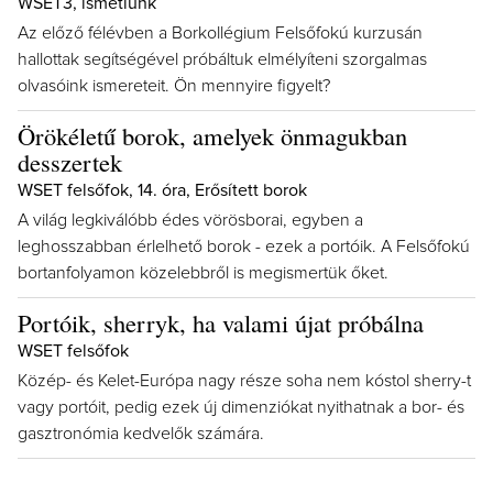
WSET3, ismétlünk
Az előző félévben a Borkollégium Felsőfokú kurzusán
hallottak segítségével próbáltuk elmélyíteni szorgalmas
olvasóink ismereteit. Ön mennyire figyelt?
Örökéletű borok, amelyek önmagukban
desszertek
WSET felsőfok, 14. óra, Erősített borok
A világ legkiválóbb édes vörösborai, egyben a
leghosszabban érlelhető borok - ezek a portóik. A Felsőfokú
bortanfolyamon közelebbről is megismertük őket.
Portóik, sherryk, ha valami újat próbálna
WSET felsőfok
Közép- és Kelet-Európa nagy része soha nem kóstol sherry-t
vagy portóit, pedig ezek új dimenziókat nyithatnak a bor- és
gasztronómia kedvelők számára.