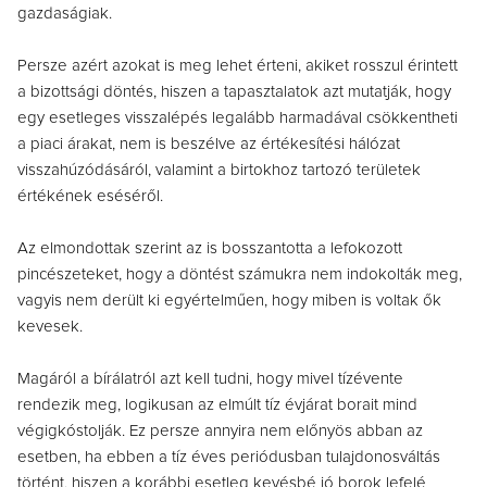
gazdaságiak.
Persze azért azokat is meg lehet érteni, akiket rosszul érintett
a bizottsági döntés, hiszen a tapasztalatok azt mutatják, hogy
egy esetleges visszalépés legalább harmadával csökkentheti
a piaci árakat, nem is beszélve az értékesítési hálózat
visszahúzódásáról, valamint a birtokhoz tartozó területek
értékének eséséről.
Az elmondottak szerint az is bosszantotta a lefokozott
pincészeteket, hogy a döntést számukra nem indokolták meg,
vagyis nem derült ki egyértelműen, hogy miben is voltak ők
kevesek.
Magáról a bírálatról azt kell tudni, hogy mivel tízévente
rendezik meg, logikusan az elmúlt tíz évjárat borait mind
végigkóstolják. Ez persze annyira nem előnyös abban az
esetben, ha ebben a tíz éves periódusban tulajdonosváltás
történt, hiszen a korábbi esetleg kevésbé jó borok lefelé