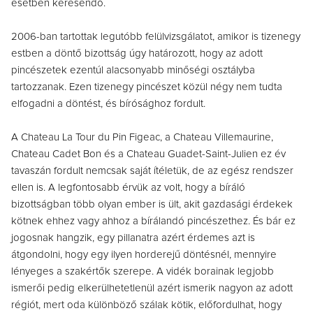
esetben keresendő.
2006-ban tartottak legutóbb felülvizsgálatot, amikor is tizenegy
estben a döntő bizottság úgy határozott, hogy az adott
pincészetek ezentúl alacsonyabb minőségi osztályba
tartozzanak. Ezen tizenegy pincészet közül négy nem tudta
elfogadni a döntést, és bírósághoz fordult.
A Chateau La Tour du Pin Figeac, a Chateau Villemaurine,
Chateau Cadet Bon és a Chateau Guadet-Saint-Julien ez év
tavaszán fordult nemcsak saját ítéletük, de az egész rendszer
ellen is. A legfontosabb érvük az volt, hogy a bíráló
bizottságban több olyan ember is ült, akit gazdasági érdekek
kötnek ehhez vagy ahhoz a bírálandó pincészethez. És bár ez
jogosnak hangzik, egy pillanatra azért érdemes azt is
átgondolni, hogy egy ilyen horderejű döntésnél, mennyire
lényeges a szakértők szerepe. A vidék borainak legjobb
ismerői pedig elkerülhetetlenül azért ismerik nagyon az adott
régiót, mert oda különböző szálak kötik, előfordulhat, hogy