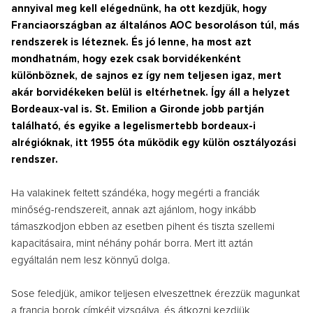
annyival meg kell elégednünk, ha ott kezdjük, hogy
Franciaországban az általános AOC besoroláson túl, más
rendszerek is léteznek. És jó lenne, ha most azt
mondhatnám, hogy ezek csak borvidékenként
különböznek, de sajnos ez így nem teljesen igaz, mert
akár borvidékeken belül is eltérhetnek. Így áll a helyzet
Bordeaux-val is. St. Emilion a Gironde jobb partján
található, és egyike a legelismertebb bordeaux-i
alrégióknak, itt 1955 óta működik egy külön osztályozási
rendszer.
Ha valakinek feltett szándéka, hogy megérti a franciák
minőség-rendszereit, annak azt ajánlom, hogy inkább
támaszkodjon ebben az esetben pihent és tiszta szellemi
kapacitásaira, mint néhány pohár borra. Mert itt aztán
egyáltalán nem lesz könnyű dolga.
Sose feledjük, amikor teljesen elveszettnek érezzük magunkat
a francia borok címkéit vizsgálva, és átkozni kezdjük