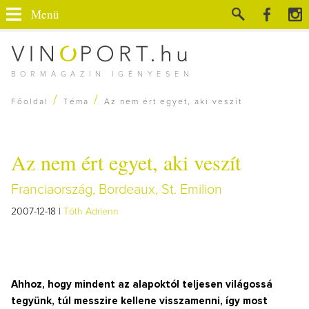
Menü
BORMAGAZIN IGÉNYESEN
/
/
Főoldal
Téma
Az nem ért egyet, aki veszít
Az nem ért egyet, aki veszít
Franciaország, Bordeaux, St. Emilion
2007-12-18 |
Tóth Adrienn
Ahhoz, hogy mindent az alapoktól teljesen világossá
tegyünk, túl messzire kellene visszamenni, így most