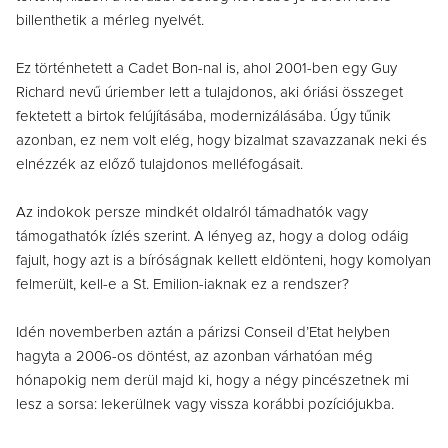
billenthetik a mérleg nyelvét.
Ez történhetett a Cadet Bon-nal is, ahol 2001-ben egy Guy
Richard nevű úriember lett a tulajdonos, aki óriási összeget
fektetett a birtok felújításába, modernizálásába. Úgy tűnik
azonban, ez nem volt elég, hogy bizalmat szavazzanak neki és
elnézzék az előző tulajdonos melléfogásait.
Az indokok persze mindkét oldalról támadhatók vagy
támogathatók ízlés szerint. A lényeg az, hogy a dolog odáig
fajult, hogy azt is a bíróságnak kellett eldönteni, hogy komolyan
felmerült, kell-e a St. Emilion-iaknak ez a rendszer?
Idén novemberben aztán a párizsi Conseil d’Etat helyben
hagyta a 2006-os döntést, az azonban várhatóan még
hónapokig nem derül majd ki, hogy a négy pincészetnek mi
lesz a sorsa: lekerülnek vagy vissza korábbi pozíciójukba.