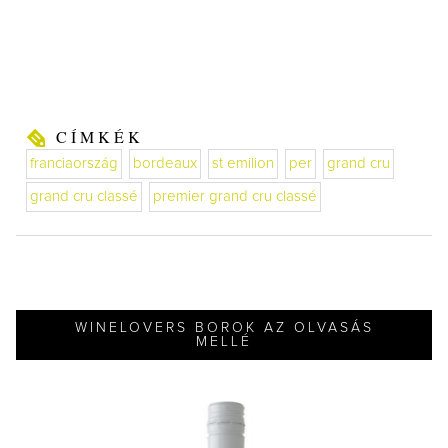
CÍMKÉK
franciaország
bordeaux
st emilion
per
grand cru
grand cru classé
premier grand cru classé
WINELOVERS BOROK AZ OLVASÁS
MELLÉ