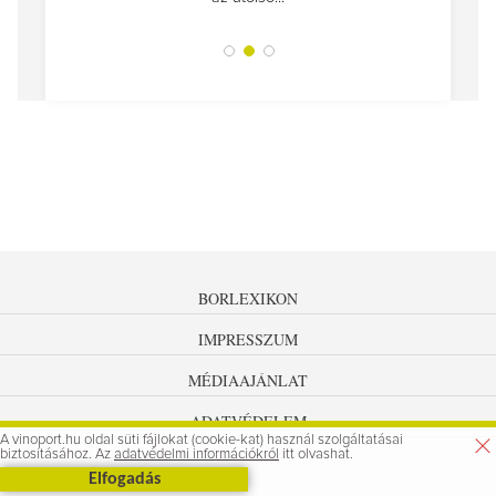
tokat
A jár
BORLEXIKON
IMPRESSZUM
MÉDIAAJÁNLAT
ADATVÉDELEM
A vinoport.hu oldal süti fájlokat (cookie-kat) használ szolgáltatásai
biztosításához. Az
adatvédelmi információkról
itt olvashat.
Elfogadás