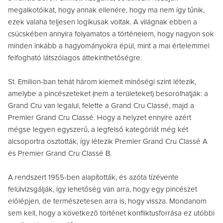
megalkotóikat, hogy annak ellenére, hogy ma nem így tűnik,
ezek valaha teljesen logikusak voltak. A világnak ebben a
csücskében annyira folyamatos a történelem, hogy nagyon sok
minden inkább a hagyományokra épül, mint a mai értelemmel
felfogható látszólagos áttekinthetőségre.
St. Emilion-ban tehát három kiemelt minőségi szint létezik,
amelybe a pincészeteket (nem a területeket) besorolhatják: a
Grand Cru van legalul, felette a Grand Cru Classé, majd a
Premier Grand Cru Classé. Hogy a helyzet ennyire azért
mégse legyen egyszerű, a legfelső kategóriát még két
alcsoportra osztották, így létezik Premier Grand Cru Classé A
és Premier Grand Cru Classé B.
A rendszert 1955-ben alapították, és azóta tízévente
felülvizsgálják, így lehetőség van arra, hogy egy pincészet
előlépjen, de természetesen arra is, hogy vissza. Mondanom
sem kell, hogy a következő történet konfliktusforrása ez utóbbi