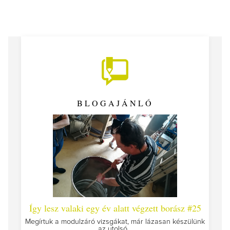
BLOGAJÁNLÓ
 #26 -
Így lesz valaki egy év alatt végzett borász #25
Így l
Megírtuk a modulzáró vizsgákat, már lázasan készülünk
az utolsó...