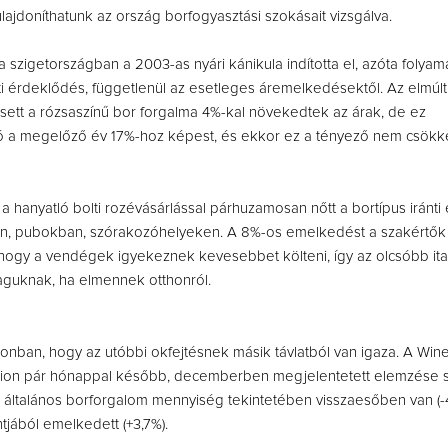
ulajdoníthatunk az ország borfogyasztási szokásait vizsgálva.
a szigetországban a 2003-as nyári kánikula indította el, azóta folyam
nti érdeklődés, függetlenül az esetleges áremelkedésektől. Az elmúl
sett a rózsaszínű bor forgalma 4%-kal növekedtek az árak, de ez
ó a megelőző év 17%-hoz képest, és ekkor ez a tényező nem csökke
a hanyatló bolti rozévásárlással párhuzamosan nőtt a bortípus iránt
n, pubokban, szórakozóhelyeken. A 8%-os emelkedést a szakértők 
ogy a vendégek igyekeznek kevesebbet költeni, így az olcsóbb ita
aguknak, ha elmennek otthonról.
zonban, hogy az utóbbi okfejtésnek másik távlatból van igaza. A Wine
tion pár hónappal később, decemberben megjelentetett elemzése s
 általános borforgalom mennyiség tekintetében visszaesőben van (-4
jából emelkedett (+3,7%).