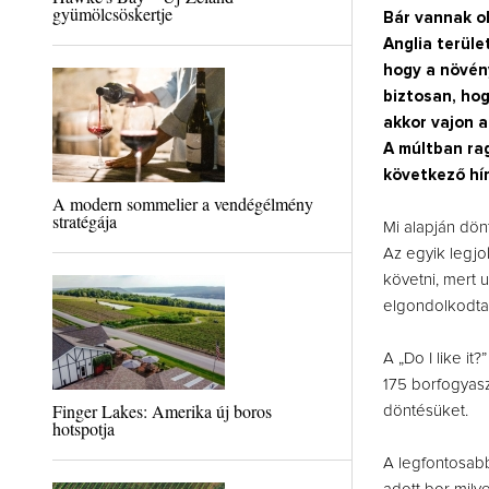
gyümölcsöskertje
Bár vannak ol
Anglia terüle
hogy a növény
biztosan, hog
akkor vajon a
A múltban rag
következő hí
A modern sommelier a vendégélmény
stratégája
Mi alapján dö
Az egyik legjo
követni, mert 
elgondolkodtat
A „Do I like it
175 borfogyasz
Finger Lakes: Amerika új boros
döntésüket.
hotspotja
A legfontosabb