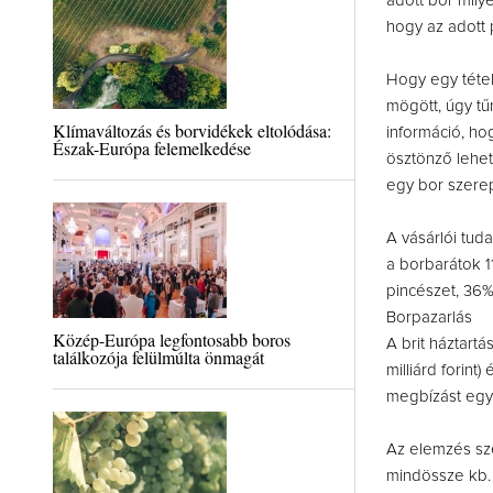
adott bor mily
hogy az adott 
Hogy egy tétel
mögött, úgy tű
Klímaváltozás és borvidékek eltolódása:
információ, hog
Észak-Európa felemelkedése
ösztönző lehet
egy bor szerep
A vásárlói tud
a borbarátok 1
pincészet, 36%
Borpazarlás
Közép-Európa legfontosabb boros
A brit háztartá
találkozója felülmúlta önmagát
milliárd forin
megbízást egy
Az elemzés sze
mindössze kb. 0