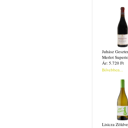
Juhász Geszte
Merlot Superi
Ár: 5.720 Ft
Bővebben...
Lisicza Zöldvel