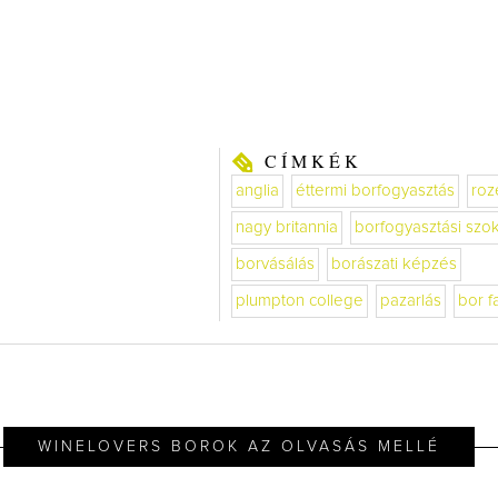
CÍMKÉK
anglia
éttermi borfogyasztás
roz
nagy britannia
borfogyasztási szo
borvásálás
borászati képzés
plumpton college
pazarlás
bor f
WINELOVERS BOROK AZ OLVASÁS MELLÉ