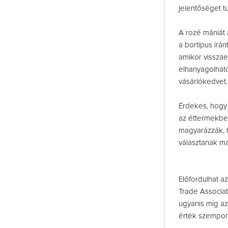
jelentőséget t
A rozé mániát 
a bortípus irá
amikor visszae
elhanyagolhat
vásárlókedvet.
Érdekes, hogy 
az éttermekbe
magyarázzák, h
választanak m
Előfordulhat a
Trade Associa
ugyanis míg az
érték szempont