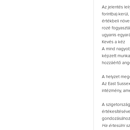
Az jelentés leí
forintba) kerü
értékbeli növe
rozé fogyasztá
ugyanis egyará
Kevés a kéz
A mind nagyob
képzett munkae
hozzáértő ango
A helyzet mego
Az East Sussex
intézmény, amel
A szigetország
értékesítéséve
gondozásához 
Ha értesülni s