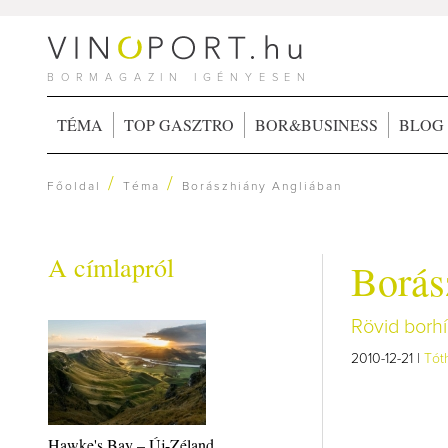
BORMAGAZIN IGÉNYESEN
TÉMA
TOP GASZTRO
BOR&BUSINESS
BLOG
/
/
Főoldal
Téma
Borászhiány Angliában
A címlapról
Borás
Rövid borhí
2010-12-21 |
Tót
Hawke's Bay – Új-Zéland