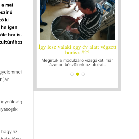
 a mai
színű,
ő ki
 ha igen,
le bor is.
kultúrához
 év alatt végzett
Így lesz valaki egy év alatt végzett
Így lesz 
leg a legutolsó
borász #25
bor
zt
Megírtuk a modulzáró vizsgákat, már
A járvány
lázasan készülünk az utolsó...
gyűl
 mellett a legjobb
gattam össze...
figyelemmel
híján
tt ügynökség
lyásolják
, hogy az