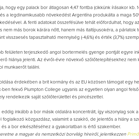
rja, hogy egy palack bor átlagosan 4,47 fontba (cikkünk írásakor kb. 
l, és a legdinamikusabb növekedést Argentína produkálta a maga 5
kedésével. A fenti adatokat összefésülve tehát előfordulhat, hogy az
s nem más borok kárára nőtt, hanem más italtípusokéra, a párlatok 
nt visszaesés tapasztalható mennyiség (-4,6%) és érték (3,7%) szemp
b felületen terjeszkedő angol bortermelés gyenge pontját egyre in
rő hiánya jelenti. Az évről-évre növekvő szőlőtelepítésekhez nem
l munkaerőt találni.
ldása érdekében a brit kormány és az EU közösen támogat egy helyi
-ben fekvő Plumpton College ugyanis az egyetlen olyan angol felső
y rendelkezik saját szőlőterülettel és pincészettel.
 eddig inkább a bor másik oldalára koncentrált, így viszonylag sok 
l foglalkozó közgazdász, valamint a szakíró, de jelentős a hiány a sz
és a bor elkészítéséhez a gyakorlatban is értő szakember.
zeretne a magyar és nemzetközi borvilág híreiről, jelentkezzen
Primő