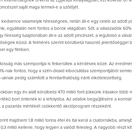
en elismertségnek örvend az Egyesült Királyságban, ezt követte 67%-
pincészet saját maga termeli-e a szőlőjét.
 kedvence valamelyik hírességnek, netán áll-e egy celeb az adott p
nik, egyáltalán nem fontos a borok világában. Sőt, a válaszadók 60%-
y híresség tulajdonában áll-e az adott pincészet, a legutolsó a vásár
őségek közül. A felmérés szerint körülbelül hasonló jelentőséggel bír
el egy filmben.
atosság más szempontjai is felkerültek a kérdések közé. Az eredmén
1%-nak fontos, hogy a szén-dioxid kibocsátása szempontjából seml
-uknak pedig számított a fenntarthatóság iránti elkötelezettség.
sokban egy év alatt körülbelül 470 millió font (cikkünk írásakor több 
t) értékű bort öntenek ki a lefolyóba. Az adatok begyűjtésére a kormá
, a pazarlás mértékét csökkentő akcióprogram részeként.
rint majdnem 1,8 millió tonna étel és ital kerül a csatornákba, amely
,3 millió kellene, hogy legyen a valódi felesleg. A nagyobb részt kit