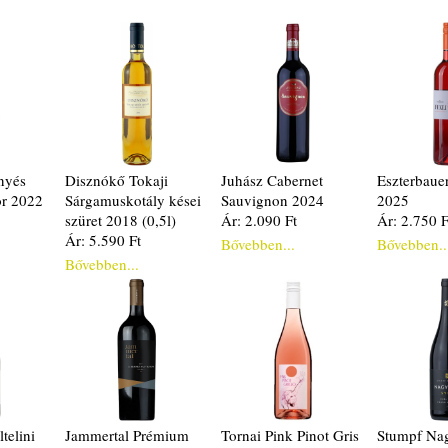
nyés
Disznókő Tokaji
Juhász Cabernet
Eszterbauer
or 2022
Sárgamuskotály kései
Sauvignon 2024
2025
szüret 2018 (0,5l)
Ár: 2.090 Ft
Ár: 2.750 F
Ár: 5.590 Ft
Bővebben...
Bővebben..
Bővebben...
telini
Jammertal Prémium
Tornai Pink Pinot Gris
Stumpf Na