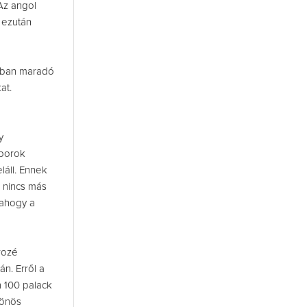
 Az angol
 ezután
ákban maradó
at.
y
 borok
láll. Ennek
 nincs más
 ahogy a
rozé
án. Erről a
n 100 palack
lönös