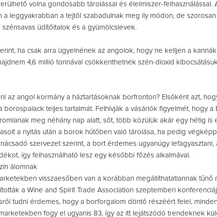
lkerülhető volna gondosabb tárolással és élelmiszer-felhasználással.
n a leggyakrabban a tejtől szabadulnak meg ily módon, de szorosan
szénsavas üdítőitalok és a gyümölcslevek.
erint, ha csak arra ügyelnének az angolok, hogy ne kelljen a kann
 majdnem 4,6 millió tonnával csökkenthetnék szén-dioxid kibocsátásuk
ánl az angol kormány a háztartásoknak borfronton? Elsőként azt, hog
 borospalack teljes tartalmát. Felhívják a vásárlók figyelmét, hogy a
romlanak meg néhány nap alatt, sőt, több közülük akár egy hétig is e
solt a nyitás után a borok hűtőben való tárolása, ha pedig végképp
anácsadó szervezet szerint, a bort érdemes ugyanúgy lefagyasztani,
ékot, így felhasználható lesz egy későbbi főzés alkalmával.
zín álomnak
marketekben visszaesőben van a korábban megállíthatatlannak tűnő 
lították a Wine and Spirit Trade Association szeptemberi konferenciáj
ről tudni érdemes, hogy a borforgalom döntő részéért felel, minde
marketekben fogy el ugyanis 83, így az itt lejátszódó trendeknek kü