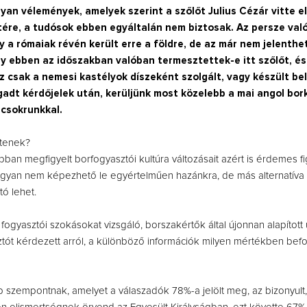
yan vélemények, amelyek szerint a szőlőt Julius Cézár vitte el
tére, a tudósok ebben egyáltalán nem biztosak. Az persze való
 a rómaiak révén került erre a földre, de az már nem jelenthet
y ebben az időszakban valóban termesztettek-e itt szőlőt, és
z csak a nemesi kastélyok díszeként szolgált, vagy készült belő
adt kérdőjelek után, kerüljünk most közelebb a mai angol bor
Így lesz valaki egy
rcsokrunkkal.
borász #26 - tény
pos
ntenek?
Az extra ráadás fotók
pillanatokat válo
bban megfigyelt borfogyasztói kultúra változásait azért is érdemes 
ugyan nem képezhető le egyértelműen hazánkra, de más alternatíva 
ó lehet.
?” fogyasztói szokásokat vizsgáló, borszakértők által újonnan alapíto
tót kérdezett arról, a különböző információk milyen mértékben befo
 szempontnak, amelyet a válaszadók 78%-a jelölt meg, az bizonyult