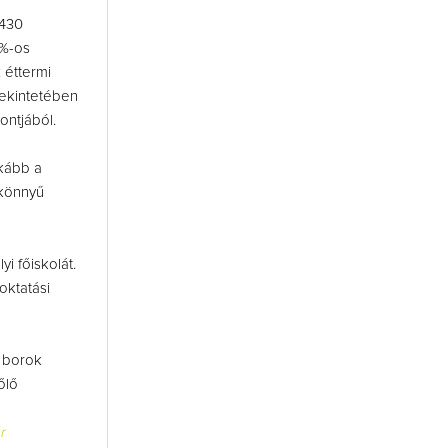
1430
0%-os
 éttermi
tekintetében
ontjából.
kább a
 könnyű
 főiskolát.
oktatási
a borok
őlő
r