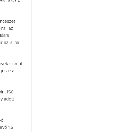
kal a tény,
incészet
nál, az
lásra
 az is, ha
yek szerint
eges-e a
mint 150
ny adott
ből
evő 1,5