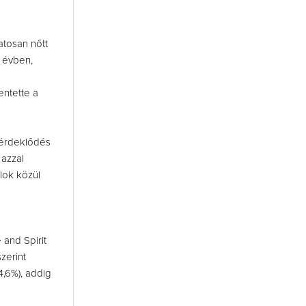
atosan nőtt
t évben,
ntette a
i érdeklődés
azzal
lok közül
 and Spirit
zerint
,6%), addig