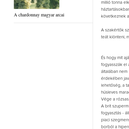
millió tonna e
háztartásokba
A chardonnay magyar arcai
következnek a 
A szakértők sz
teát kiönteni,
És hogy mit aj
fogyasszák el a
általában nem 
érdekében java
lehetőség, a t
húsleves marad
Vége a rózsas
A brit szuper
fogyasztás - ál
piaci szegmens
borból a hiper