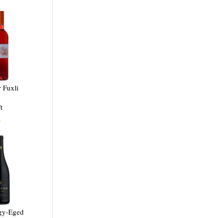
 Fuxli
t
.
gy-Eged