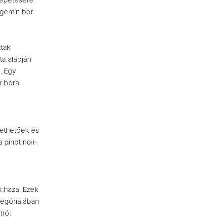
lepetésére
rgentin bor
ztak
ta alapján
n. Egy
r bora
tethetőek és
 pinot noir-
k haza. Ezek
tegóriájában
tról