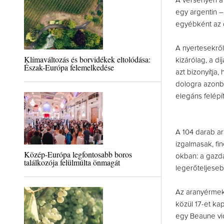
A versenyen a
egy argentin –
egyébként az o
A nyertesekrő
Klímaváltozás és borvidékek eltolódása:
kizárólag, a d
Észak-Európa felemelkedése
azt bizonyítja,
dologra azonba
elegáns felépí
A 104 darab ar
izgalmasak, fin
Közép-Európa legfontosabb boros
okban: a gazd
találkozója felülmúlta önmagát
legerőteljesebb
Az aranyérmek 
közül 17-et ka
egy Beaune vid