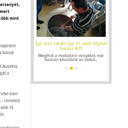
ersenyét,
 mert
 több mint
 év alatt végzett
Így lesz valaki egy év alatt végzett
Így lesz 
 majdnem
leg a legutolsó
borász #25
bor
zt
 A borok
Megírtuk a modulzáró vizsgákat, már
A járvány
lázasan készülünk az utolsó...
gyűl
 mellett a legjobb
gattam össze...
 Ausztria,
gát a
 Ville-ben
á - remekül
akik 13
ón.