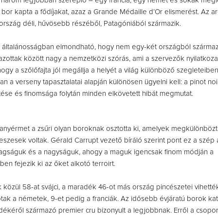
 három legjobban szereplő – egy francia, egy német és sokak meg
 bor kapta a fődíjakat, azaz a Grande Médaille d’Or elismerést. Az a
rszág déli, hűvösebb részéből, Patagóniából származik.
l általánosságban elmondható, hogy nem egy-két országból szárma
íjazottak között nagy a nemzetközi szórás, ami a szervezők nyilatkoza
 hogy a szőlőfajta jól megállja a helyét a világ különböző szegleteibe
n a verseny tapasztalatai alapján különösen ügyelni kell: a pinot noi
tése és finomsága folytán minden elkövetett hibát megmutat.
anyérmet a zsűri olyan boroknak osztotta ki, amelyek megkülönböz
eszesek voltak. Gérald Carrupt vezető bíráló szerint pont ez a szép a
agságuk és a nagyságuk, ahogy a maguk igencsak finom módján a
en fejezik ki az őket alkotó terroirt.
közül 58-at svájci, a maradék 46-ot más ország pincészetei vihetté
ptak a németek, 9-et pedig a franciák. Az idősebb évjáratú borok ka
ékéről származó premier cru bizonyult a legjobbnak. Erről a csopor