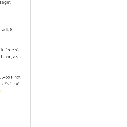
kséget
radt, 8
 felfedező
 blanc, azaz
06-os Pinot
nk Svájcból.
r