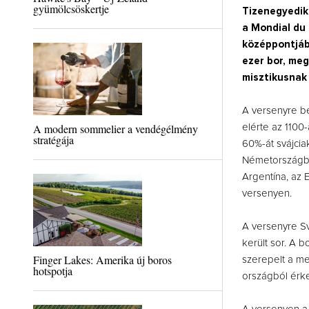
gyümölcsöskertje
Tizenegyedik
a Mondial du 
középpontjába
ezer bor, meg
misztikusnak 
A versenyre b
A modern sommelier a vendégélmény
elérte az 1100
stratégája
60%-át svájcia
Németországban
Argentína, az E
versenyen.
A versenyre Sv
került sor. A b
Finger Lakes: Amerika új boros
szerepelt a me
hotspotja
országból érke