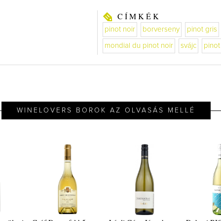
CÍMKÉK
pinot noir
borverseny
pinot gris
mondial du pinot noir
svájc
pinot
WINELOVERS BOROK AZ OLVASÁS MELLÉ