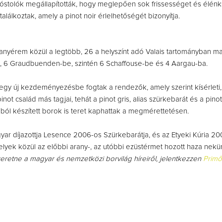
óstolók megállapították, hogy meglepően sok frissességet és élén
 találkoztak, amely a pinot noir érlelhetőségét bizonyítja.
ranyérem közül a legtöbb, 26 a helyszínt adó Valais tartományban ma
a, 6 Graudbuenden-be, szintén 6 Schaffouse-be és 4 Aargau-ba.
egy új kezdeményezésbe fogtak a rendezők, amely szerint kísérleti,
not család más tagjai, tehát a pinot gris, alias szürkebarát és a pinot
ból készített borok is teret kaphattak a megmérettetésen.
ar díjazottja Lesence 2006-os Szürkebarátja, és az Etyeki Kúria 20
amelyek közül az előbbi arany-, az utóbbi ezüstérmet hozott haza nekü
zeretne a magyar és nemzetközi borvilág híreiről, jelentkezzen
Primő