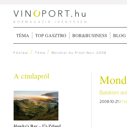
BORMAGAZIN IGÉNYESEN
TÉMA
TOP GASZTRO
BOR&BUSINESS
BLOG
/
/
Főoldal
Téma
Mondial du Pinot Noir 2008
A címlapról
Mondi
Balatoni ar
2008-10-21 |
Tó
Hawke's Bay – Új-Zéland