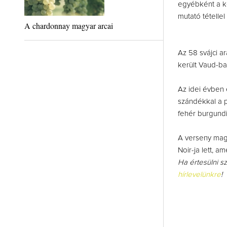
egyébként a k
mutató tétellel
A chardonnay magyar arcai
Az 58 svájci a
került Vaud-b
Az idei évben 
szándékkal a pi
fehér burgundi
A verseny magy
Noir-ja lett, 
Ha értesülni s
hírlevelünkre
!