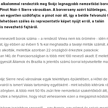
 alkalommal rendezték meg Svájc legnagyobb nemzetközi borv
Pinot Noir-t Sierre városában. A borverseny azért különleges,
n egyetlen szőlőfajta: a pinot noir áll, így a belőle felvonuló
lehetősen széles és reprezentatív képet nyújt erről, a talán
is nevezhető fajtáról.
Így lesz valaki egy
enevezett borok száma – a rendező Vinea nem kis örömére - idén
borász #26 - tény
pos
-at, így ebben az évben 5 %-kal meghaladta a tavalyi minták számát.
k alkották, mellettük azonban 22 országból érkeztek palackok:
Az extra ráadás fotók
pillanatokat válo
 140, de Franciaországban is több mint 100 nevező akadt. E mellett
gyesült Államok és Brazília is jelentős számú borral képviseltette ma
ájc Sierre nevű városának egyik tekintélyes épületében, a Hôtel de
orairól is ismert Valais tartomány egyébként - mint később kitérünk r
zőnyben. A több mint 50 fős zsűri fele nemzetközi szakértőkből állt, 
ztek a helyszínre, hogy részt vehessenek ezen a megapinot-kóstol