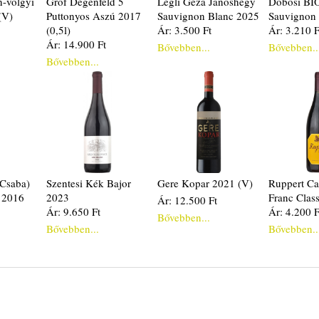
n-völgyi
Gróf Degenfeld 5
Légli Géza Jánoshegy
Dobosi BI
(V)
Puttonyos Aszú 2017
Sauvignon Blanc 2025
Sauvignon
(0,5l)
Ár: 3.500 Ft
Ár: 3.210 F
Ár: 14.900 Ft
Bővebben...
Bővebben..
Bővebben...
Csaba)
Szentesi Kék Bajor
Gere Kopar 2021 (V)
Ruppert Ca
 2016
2023
Franc Clas
Ár: 12.500 Ft
Ár: 9.650 Ft
Ár: 4.200 F
Bővebben...
Bővebben...
Bővebben..