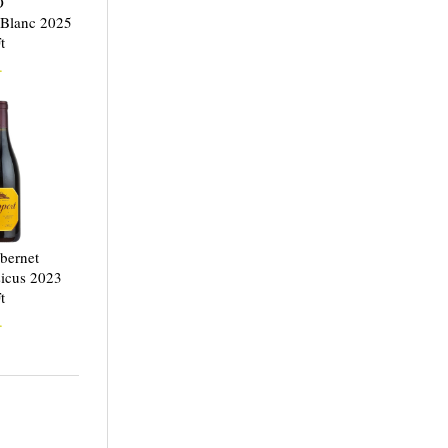
O
 Blanc 2025
t
.
bernet
sicus 2023
t
.