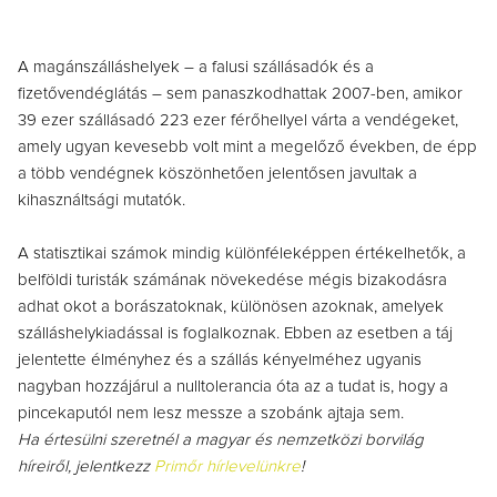
A magánszálláshelyek – a falusi szállásadók és a
fizetővendéglátás – sem panaszkodhattak 2007-ben, amikor
39 ezer szállásadó 223 ezer férőhellyel várta a vendégeket,
amely ugyan kevesebb volt mint a megelőző években, de épp
a több vendégnek köszönhetően jelentősen javultak a
kihasználtsági mutatók.
A statisztikai számok mindig különféleképpen értékelhetők, a
belföldi turisták számának növekedése mégis bizakodásra
adhat okot a borászatoknak, különösen azoknak, amelyek
szálláshelykiadással is foglalkoznak. Ebben az esetben a táj
jelentette élményhez és a szállás kényelméhez ugyanis
nagyban hozzájárul a nulltolerancia óta az a tudat is, hogy a
pincekaputól nem lesz messze a szobánk ajtaja sem.
Ha értesülni szeretnél a magyar és nemzetközi borvilág
híreiről, jelentkezz
Primőr hírlevelünkre
!