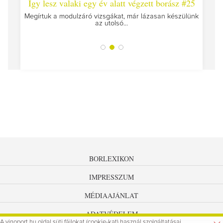
 #26 -
Így lesz valaki egy év alatt végzett borász #25
Így l
Megírtuk a modulzáró vizsgákat, már lázasan készülünk
az utolsó...
tokat
A jár
BORLEXIKON
IMPRESSZUM
MÉDIAAJÁNLAT
ADATVÉDELEM
A vinoport.hu oldal süti fájlokat (cookie-kat) használ szolgáltatásai