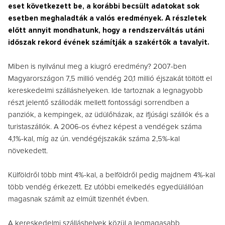
eset következett be, a korábbi becsült adatokat sok
esetben meghaladták a valós eredmények. A részletek
előtt annyit mondhatunk, hogy a rendszerváltás utáni
időszak rekord évének számítják a szakértők a tavalyit.
Miben is nyilvánul meg a kiugró eredmény? 2007-ben
Magyarországon 7,5 millió vendég 20,1 millió éjszakát töltött el
kereskedelmi szálláshelyeken. Ide tartoznak a legnagyobb
részt jelentő szállodák mellett fontossági sorrendben a
panziók, a kempingek, az üdülőházak, az ifjúsági szállók és a
turistaszállók. A 2006-os évhez képest a vendégek száma
4,1%-kal, míg az ún. vendégéjszakák száma 2,5%-kal
növekedett.
Külföldről több mint 4%-kal, a belföldről pedig majdnem 4%-kal
több vendég érkezett. Ez utóbbi emelkedés egyedülállóan
magasnak számít az elmúlt tizenhét évben.
A kereskedelmi szálláshelyek közül a legmagasabb