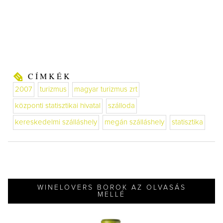
CÍMKÉK
2007
turizmus
magyar turizmus zrt
központi statisztikai hivatal
szálloda
kereskedelmi szálláshely
megán szálláshely
statisztika
WINELOVERS BOROK AZ OLVASÁS
MELLÉ