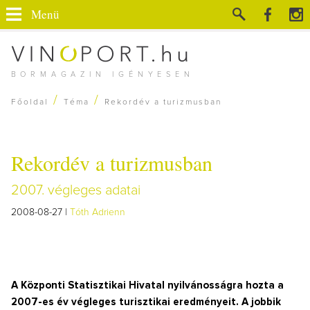
Menü
BORMAGAZIN IGÉNYESEN
/
/
Főoldal
Téma
Rekordév a turizmusban
Rekordév a turizmusban
2007. végleges adatai
2008-08-27 |
Tóth Adrienn
A Központi Statisztikai Hivatal nyilvánosságra hozta a
2007-es év végleges turisztikai eredményeit. A jobbik