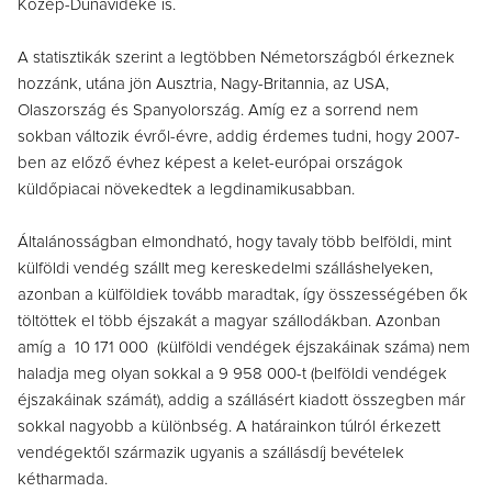
Közép-Dunavidéke is.
A statisztikák szerint a legtöbben Németországból érkeznek
hozzánk, utána jön Ausztria, Nagy-Britannia, az USA,
Olaszország és Spanyolország. Amíg ez a sorrend nem
sokban változik évről-évre, addig érdemes tudni, hogy 2007-
ben az előző évhez képest a kelet-európai országok
küldőpiacai növekedtek a legdinamikusabban.
Általánosságban elmondható, hogy tavaly több belföldi, mint
külföldi vendég szállt meg kereskedelmi szálláshelyeken,
azonban a külföldiek tovább maradtak, így összességében ők
töltöttek el több éjszakát a magyar szállodákban. Azonban
amíg a
10 171 000
(külföldi vendégek éjszakáinak száma) nem
haladja meg olyan sokkal a 9 958 000-t (belföldi vendégek
éjszakáinak számát), addig a szállásért kiadott összegben már
sokkal nagyobb a különbség. A határainkon túlról érkezett
vendégektől származik ugyanis a szállásdíj bevételek
kétharmada.