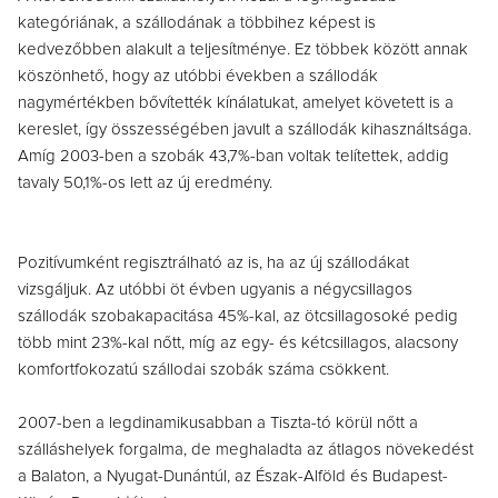
kategóriának, a szállodának a többihez képest is
kedvezőbben alakult a teljesítménye. Ez többek között annak
köszönhető, hogy az utóbbi években a szállodák
nagymértékben bővítették kínálatukat, amelyet követett is a
kereslet, így összességében javult a szállodák kihasználtsága.
Amíg 2003-ben a szobák 43,7%-ban voltak telítettek, addig
tavaly 50,1%-os lett az új eredmény.
Pozitívumként regisztrálható az is, ha az új szállodákat
vizsgáljuk. Az utóbbi öt évben ugyanis a négycsillagos
szállodák szobakapacitása 45%-kal, az ötcsillagosoké pedig
több mint 23%-kal nőtt, míg az egy- és kétcsillagos, alacsony
komfortfokozatú szállodai szobák száma csökkent.
2007-ben a legdinamikusabban a Tiszta-tó körül nőtt a
szálláshelyek forgalma, de meghaladta az átlagos növekedést
a Balaton, a Nyugat-Dunántúl, az Észak-Alföld és Budapest-