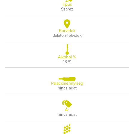
Típus
Száraz
Borvidék
Balaton-felvidék
Alkohol %
13 %
Palackmennyiség
nincs adat
Ár
nincs adat