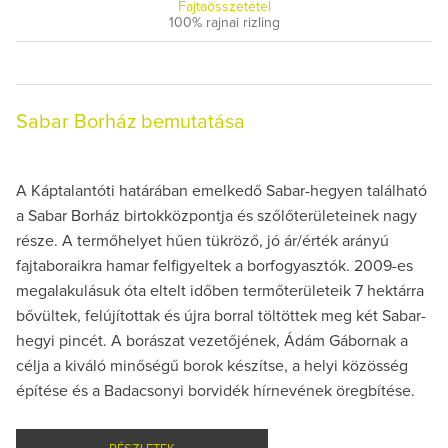
Fajtaösszetétel
100% rajnai rizling
Sabar Borház bemutatása
A Káptalantóti határában emelkedő Sabar-hegyen található
a Sabar Borház birtokközpontja és szőlőterületeinek nagy
része. A termőhelyet hűen tükröző, jó ár/érték arányú
fajtaboraikra hamar felfigyeltek a borfogyasztók. 2009-es
megalakulásuk óta eltelt időben termőterületeik 7 hektárra
bővültek, felújítottak és újra borral töltöttek meg két Sabar-
hegyi pincét. A borászat vezetőjének, Ádám Gábornak a
célja a kiváló minőségű borok készítse, a helyi közösség
építése és a Badacsonyi borvidék hírnevének öregbítése.