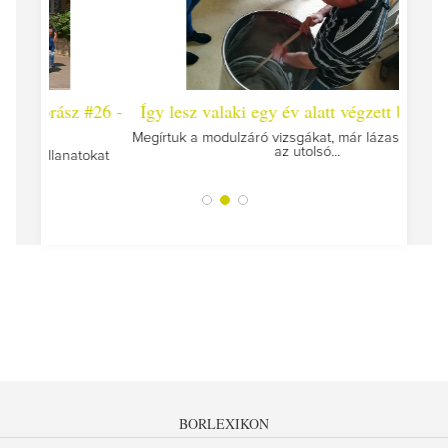
 #26 -
Így lesz valaki egy év alatt végzett borász #25
Így l
Megírtuk a modulzáró vizsgákat, már lázasan készülünk
az utolsó...
tokat
A jár
BORLEXIKON