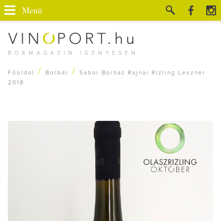
Menü
BORMAGAZIN IGÉNYESEN
/
/
Főoldal
Borbár
Sabar Borház Rajnai Rizling Leszner
2018