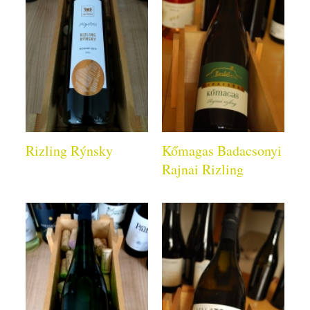
Rizling Rýnsky
Kőmagas Badacsonyi
Rajnai Rizling