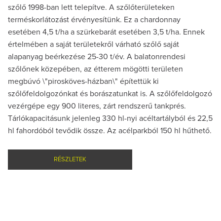
szőlő 1998-ban lett telepítve. A szőlőterületeken
terméskorlátozást érvényesítünk. Ez a chardonnay
esetében 4,5 t/ha a szürkebarát esetében 3,5 t/ha. Ennek
értelmében a saját területekről várható szőlő saját
alapanyag beérkezése 25-30 t/év. A balatonrendesi
szőlőnek közepében, az étterem mögötti területen
megbúvó \"pirosköves-házban\" építettük ki
szőlőfeldolgozónkat és borászatunkat is. A szőlőfeldolgozó
vezérgépe egy 900 literes, zárt rendszerű tankprés.
Tárlókapacitásunk jelenleg 330 hl-nyi acéltartályból és 22,5
hl fahordóból tevődik össze. Az acélparkból 150 hl hűthető.
RÉSZLETEK