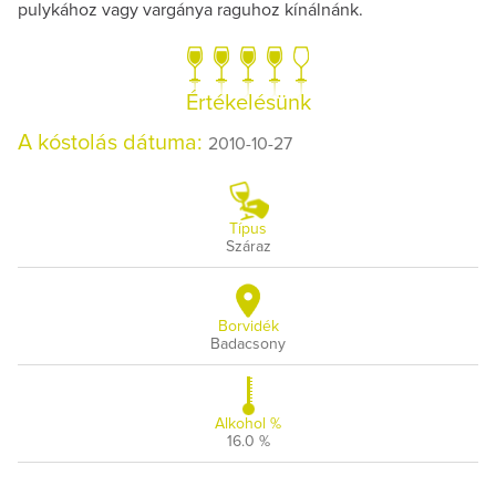
pulykához vagy vargánya raguhoz kínálnánk.
Értékelésünk
A kóstolás dátuma:
2010-10-27
Típus
Száraz
Borvidék
Badacsony
Alkohol %
16.0 %