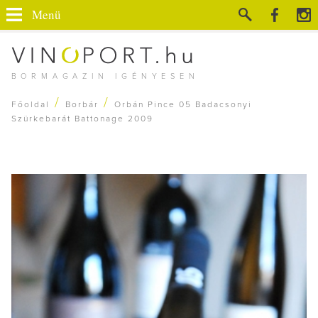
Menü
BORMAGAZIN IGÉNYESEN
/
/
Főoldal
Borbár
Orbán Pince 05 Badacsonyi
Szürkebarát Battonage 2009