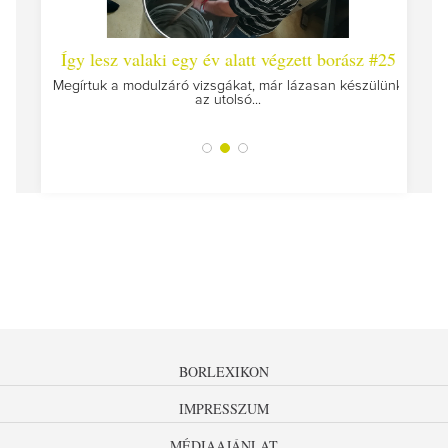
 #26 -
Így lesz valaki egy év alatt végzett borász #25
Így l
Megírtuk a modulzáró vizsgákat, már lázasan készülünk
az utolsó...
tokat
A jár
BORLEXIKON
IMPRESSZUM
MÉDIAAJÁNLAT