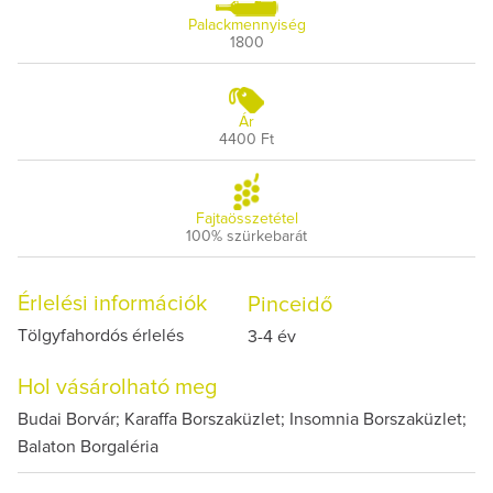
Palackmennyiség
1800
Ár
4400 Ft
Fajtaösszetétel
100% szürkebarát
Érlelési információk
Pinceidő
Tölgyfahordós érlelés
3-4 év
Hol vásárolható meg
Budai Borvár; Karaffa Borszaküzlet; Insomnia Borszaküzlet;
Balaton Borgaléria