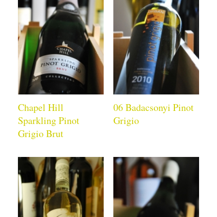
Chapel Hill
06 Badacsonyi Pinot
Sparkling Pinot
Grigio
Grigio Brut