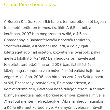
Orbán Pince bemutatása
A Borbán Kft, összesen 6,5 ha-on, természetben két tagban
fellelhető területen termeszt szőlőt. A 6,5 ha-ból, a
korábban, 2007-ben megszerzett szőlő, a 4,5 ha
Chardonnay, a Balatonfelvidéki borvidék területén,
Szentbékkállán, a Kőtenger melletti, a délnyugati
kitettséget adó Farkastetőn, közvetlen a lovaspóló pálya
mellett található. Az 1987-ben lengőkaros műveléssel
telepített területből 1 ha-on, 2008-ban, fiatalítást és
középmagas kordonra való művelésmód váltást hajtottunk
végre. A később, 2008-ban birtokba vett 2 ha Szürkebarát
szőlő, Badacsonyi borvidéken, Balatonrendesen, a
Kerekesdomb déli, Balatonra néző dűlőjén terem. A terület
könnyen megtalálható a borkereső ember számára, mivel a
71-es főút mentén helyezkedik el, Ábrahámhegy határában,
a Kúria Éttermet körbeölelve. Az ernyőműveléssel művelt