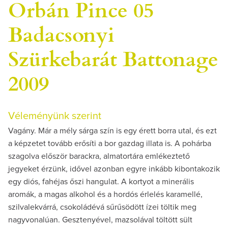
Orbán Pince 05
Badacsonyi
Szürkebarát Battonage
2009
Véleményünk szerint
Vagány. Már a mély sárga szín is egy érett borra utal, és ezt
a képzetet tovább erősíti a bor gazdag illata is. A pohárba
szagolva először barackra, almatortára emlékeztető
jegyeket érzünk, idővel azonban egyre inkább kibontakozik
egy diós, fahéjas őszi hangulat. A kortyot a minerális
aromák, a magas alkohol és a hordós érlelés karamellé,
szilvalekvárrá, csokoládévá sűrűsödött ízei töltik meg
nagyvonalúan. Gesztenyével, mazsolával töltött sült