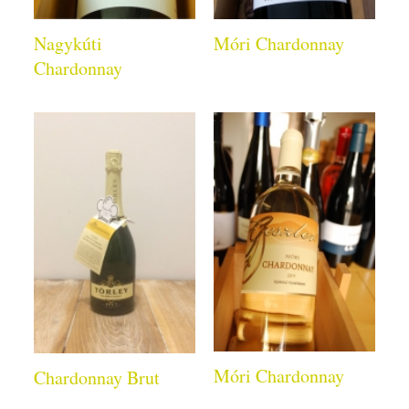
Nagykúti
Móri Chardonnay
Chardonnay
Móri Chardonnay
Chardonnay Brut