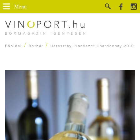
Menü
BORMAGAZIN IGÉNYESEN
/
/
Főoldal
Borbár
Haraszthy Pincészet Chardonnay 2010