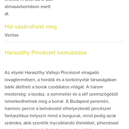
almasavbontáson esett
át.
Hol vásárolható meg
Veritas
Haraszthy Pincészet bemutatása
Az etyeki Haraszthy Vallejo Pincészet elragadó
lovagtermében, a hordók és a borkönyvtár társaságában
bárki átélheti a borok csodálatos világát. A három
mesterség: a borász, a sommelier és a séf szemszögéből
ismerkedhetnek meg a borral. A Budapest peremén,
harminc percre a belvárostól elhelyezkedő pincészet
fantasztikus helyszín mind a borguruk, mind pedig azok
számára, akik szeretik ínycsiklandó ételekkel, pihenéssel