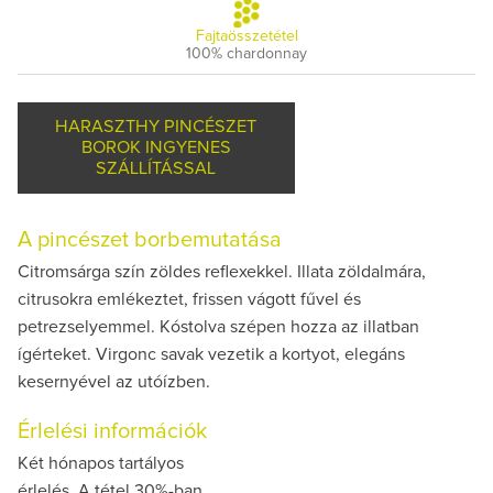
Fajtaösszetétel
100% chardonnay
HARASZTHY PINCÉSZET
BOROK INGYENES
SZÁLLÍTÁSSAL
A pincészet borbemutatása
Citromsárga szín zöldes reflexekkel. Illata zöldalmára,
citrusokra emlékeztet, frissen vágott fűvel és
petrezselyemmel. Kóstolva szépen hozza az illatban
ígérteket. Virgonc savak vezetik a kortyot, elegáns
kesernyével az utóízben.
Érlelési információk
Két hónapos tartályos
érlelés. A tétel 30%-ban