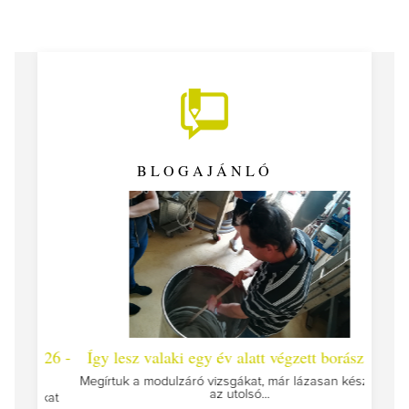
BLOGAJÁNLÓ
 #26 -
Így lesz valaki egy év alatt végzett borász #25
Így l
Megírtuk a modulzáró vizsgákat, már lázasan készülünk
az utolsó...
tokat
A jár