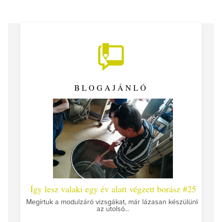
BLOGAJÁNLÓ
 #26 -
Így lesz valaki egy év alatt végzett borász #25
Így l
Megírtuk a modulzáró vizsgákat, már lázasan készülünk
az utolsó...
tokat
A jár