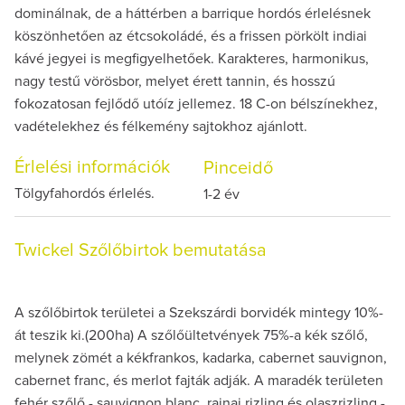
dominálnak, de a háttérben a barrique hordós érlelésnek
köszönhetően az étcsokoládé, és a frissen pörkölt indiai
kávé jegyei is megfigyelhetőek. Karakteres, harmonikus,
nagy testű vörösbor, melyet érett tannin, és hosszú
fokozatosan fejlődő utóíz jellemez. 18 C-on bélszínekhez,
vadételekhez és félkemény sajtokhoz ajánlott.
Érlelési információk
Pinceidő
Tölgyfahordós érlelés.
1-2 év
Twickel Szőlőbirtok bemutatása
A szőlőbirtok területei a Szekszárdi borvidék mintegy 10%-
át teszik ki.(200ha) A szőlőültetvények 75%-a kék szőlő,
melynek zömét a kékfrankos, kadarka, cabernet sauvignon,
cabernet franc, és merlot fajták adják. A maradék területen
fehér szőlő - sauvignon blanc, rajnai rizling és olaszrizling -