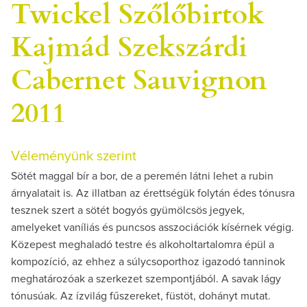
Twickel Szőlőbirtok
Kajmád Szekszárdi
Cabernet Sauvignon
2011
Véleményünk szerint
Sötét maggal bír a bor, de a peremén látni lehet a rubin
árnyalatait is. Az illatban az érettségük folytán édes tónusra
tesznek szert a sötét bogyós gyümölcsös jegyek,
amelyeket vaníliás és puncsos asszociációk kísérnek végig.
Közepest meghaladó testre és alkoholtartalomra épül a
kompozíció, az ehhez a súlycsoporthoz igazodó tanninok
meghatározóak a szerkezet szempontjából. A savak lágy
tónusúak. Az ízvilág fűszereket, füstöt, dohányt mutat.