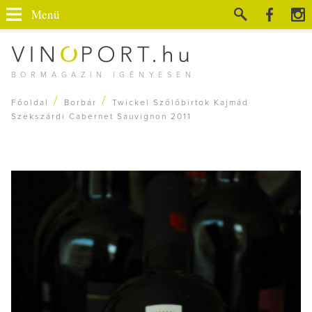
Menü
BORMAGAZIN IGÉNYESEN
/
/
Főoldal
Borbár
Twickel Szőlőbirtok Kajmád
Szekszárdi Cabernet Sauvignon 2011