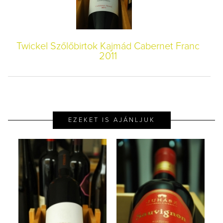
Twickel Szőlőbirtok Kajmád Cabernet Franc
2011
EZEKET IS AJÁNLJUK