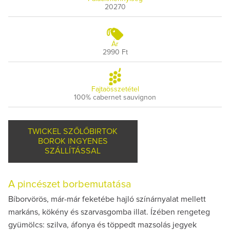
20270
Ár
2990 Ft
Fajtaösszetétel
100% cabernet sauvignon
TWICKEL SZŐLŐBIRTOK
BOROK INGYENES
SZÁLLÍTÁSSAL
A pincészet borbemutatása
Bíborvörös, már-már feketébe hajló színárnyalat mellett
markáns, kökény és szarvasgomba illat. Ízében rengeteg
gyümölcs: szilva, áfonya és töppedt mazsolás jegyek