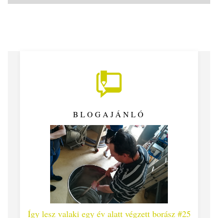
BLOGAJÁNLÓ
 #26 -
Így lesz valaki egy év alatt végzett borász #25
Így l