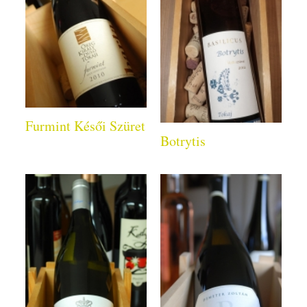
Furmint Késői Szüret
Botrytis