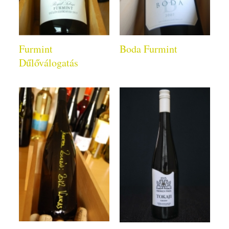
Furmint
Boda Furmint
Dűlőválogatás