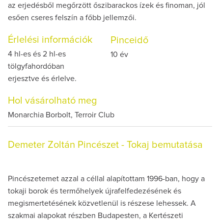
az erjedésből megőrzött őszibarackos ízek és finoman, jól
esően cseres felszín a főbb jellemzői.
Érlelési információk
Pinceidő
4 hl-es és 2 hl-es
10 év
tölgyfahordóban
erjesztve és érlelve.
Hol vásárolható meg
Monarchia Borbolt, Terroir Club
Demeter Zoltán Pincészet - Tokaj bemutatása
Pincészetemet azzal a céllal alapítottam 1996-ban, hogy a
tokaji borok és termőhelyek újrafelfedezésének és
megismertetésének közvetlenül is részese lehessek. A
szakmai alapokat részben Budapesten, a Kertészeti