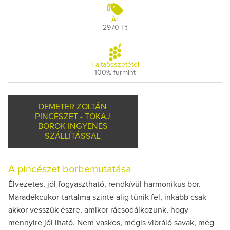
Ár
2970 Ft
Fajtaösszetétel
100% furmint
DEMETER ZOLTÁN
PINCÉSZET - TOKAJ
BOROK INGYENES
SZÁLLÍTÁSSAL
A pincészet borbemutatása
Élvezetes, jól fogyasztható, rendkívül harmonikus bor.
Maradékcukor-tartalma szinte alig tűnik fel, inkább csak
akkor vesszük észre, amikor rácsodálkozunk, hogy
mennyire jól iható. Nem vaskos, mégis vibráló savak, még