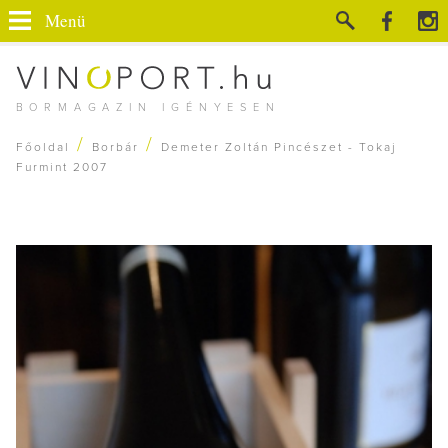
Menü
BORMAGAZIN IGÉNYESEN
/
/
Főoldal
Borbár
Demeter Zoltán Pincészet - Tokaj
Furmint 2007