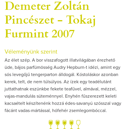
Demeter Zoltán
Pincészet - Tokaj
Furmint 2007
Véleményünk szerint
Az élet szép. A bor visszafogott illatvilágában érezhető
üde, bájos parfümösség Audry Hepburn-t idézi, amint egy
sós levegőjű tengerparton álldogál. Kóstoláskor azonban
kerek, telt, de nem túlsúlyos. Az ízek egy teadélutánt
juttathatnak eszünkbe fekete teafűvel, almával, mézzel,
vajas-mandulás süteménnyel. Enyhén fűszerezett keleti
kacsaételt készítenénk hozzá édes-savanyú szósszal vagy
fácánt vadas-mártással, hófehér zsemlegombóccal.