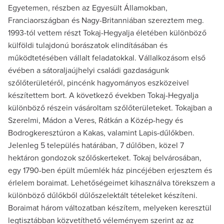
Egyetemen, részben az Egyesült Államokban,
Franciaországban és Nagy-Britanniában szereztem meg.
1993-tól vettem részt Tokaj-Hegyalja életében különböző
külföldi tulajdonú borászatok elindításában és
működtetésében vállalt feladatokkal. Vállalkozásom első
évében a sátoraljaújhelyi családi gazdaságunk
szőlőterületéről, pincénk hagyományos eszközeivel
készítettem bort. A következő években Tokaj-Hegyalja
különböző részein vásároltam szőlőterületeket. Tokajban a
Szerelmi, Mádon a Veres, Rátkán a Közép-hegy és
Bodrogkeresztúron a Kakas, valamint Lapis-dűlőkben.
Jelenleg 5 település határában, 7 dűlőben, közel 7
hektáron gondozok szőlőskerteket. Tokaj belvárosában,
egy 1790-ben épült műemlék ház pincéjében erjesztem és
érlelem boraimat. Lehetőségeimet kihasználva törekszem a
különböző dűlőkből dűlőszelektált tételeket készíteni.
Boraimat három változatban készítem, melyeken keresztül
legtisztábban közvetíthető véleményem szerint az az