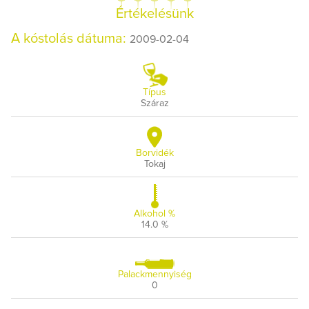
Értékelésünk
A kóstolás dátuma:
2009-02-04
Típus
Száraz
Borvidék
Tokaj
Alkohol %
14.0 %
Palackmennyiség
0