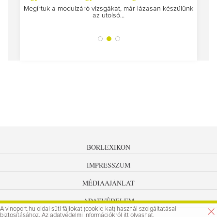
Megírtuk a modulzáró vizsgákat, már lázasan készülünk
az utolsó...
tokat
A jár
BORLEXIKON
IMPRESSZUM
MÉDIAAJÁNLAT
ADATVÉDELEM
A vinoport.hu oldal süti fájlokat (cookie-kat) használ szolgáltatásai
biztosításához. Az
adatvédelmi információkról
itt olvashat.