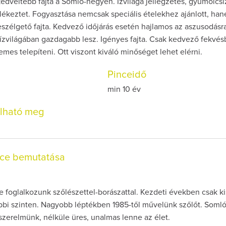
edveltebb fajta a Somló-hegyen. Ízvilága jellegzetes, gyümölcsí
mlékeztet. Fogyasztása nemcsak speciális ételekhez ajánlott, han
szélgető fajta. Kedvező időjárás esetén hajlamos az aszusodásra
ízvilágában gazdagabb lesz. Igényes fajta. Csak kedvező fekvés
emes telepíteni. Ott viszont kiváló minőséget lehet elérni.
Pinceidő
min 10 év
olható meg
nce bemutatása
 foglalkozunk szőlészettel-borászattal. Kezdeti években csak ki
obbi szinten. Nagyobb léptékben 1985-től művelünk szőlőt. Soml
zerelmünk, nélküle üres, unalmas lenne az élet.