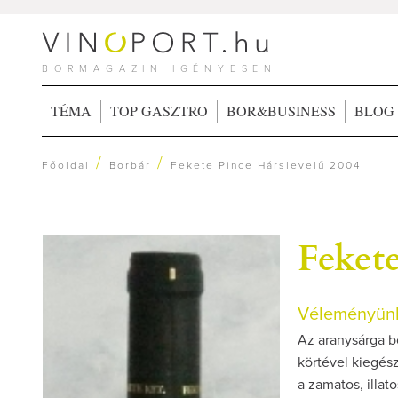
BORMAGAZIN IGÉNYESEN
TÉMA
TOP GASZTRO
BOR&BUSINESS
BLOG
/
/
Főoldal
Borbár
Fekete Pince Hárslevelű 2004
Fekete
Véleményünk
Az aranysárga bo
körtével kiegés
a zamatos, illat