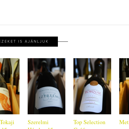
EZEKET IS AJÁNLJUK
Tokaji
Szerelmi
Top Selection
Met