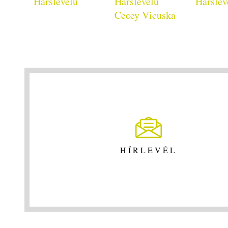
Hárslevelű
Hárslevelű
Hárslev
Cecey Vicuska
HÍRLEVÉL