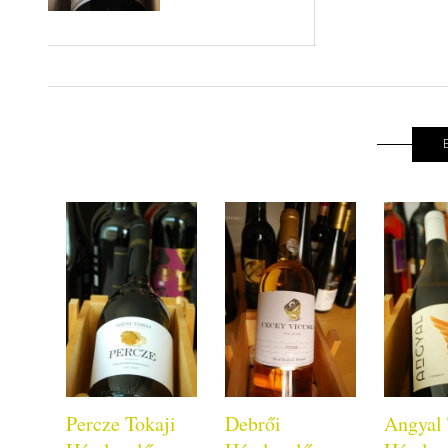
Percze Tokaji
Debrői
Angyal 