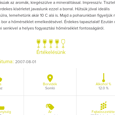
ásúak az aromák, kiegészülve a mineralitással. Impresszív. Tiszte
rdekes kísérletet javaslunk ezzel a borral. Hűtsük jóval ideális
úlra, lemehetünk akár 10 C alá is. Majd a poharunkban figyeljük
a bor a hőmérséklet emelkedésével. Érdekes tapasztalat! Ezután
i senkivel a helyes fogyasztási hőmérséklet fontosságáról.
Így lesz valaki eg
borász #26 - tén
pos
Értékelésünk
Az extra ráadás fotó
pillanatokat vál
dátuma:
2007-08-01
s
Borvidék
Alkohol %
az
Somló
12.0 %
nyiség
Ár
Fajtaösszetéte