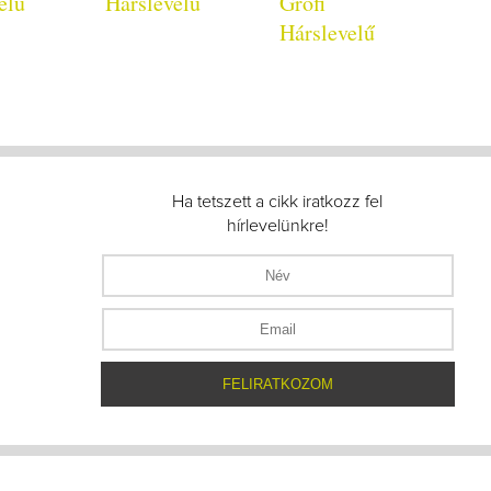
elű
Hárslevelű
Grófi
Hárslevelű
Ha tetszett a cikk iratkozz fel
hírlevelünkre!