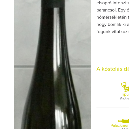
elsöprő intenzit
parancsol. Egy é
hőmérsékletén t
hogy bomlik ki 
fogunk vitatkozn
A kóstolás 
Típu
Szár
Palackmen