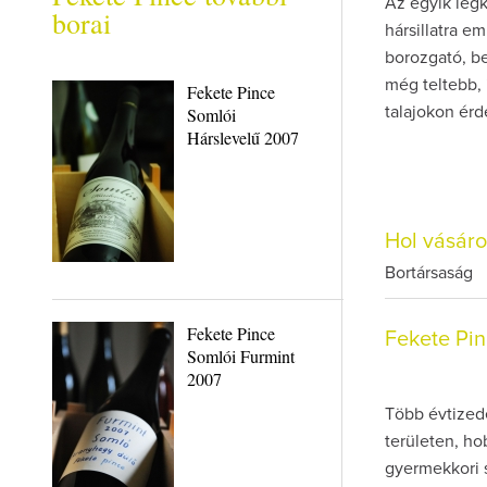
Az egyik legk
borai
hársillatra e
borozgató, be
még teltebb, 
Fekete Pince
Somlói
talajokon érd
Hárslevelű 2007
Hol vásár
Bortársaság
Fekete Pince
Fekete Pi
Somlói Furmint
2007
Több évtizede
területen, h
gyermekkori s