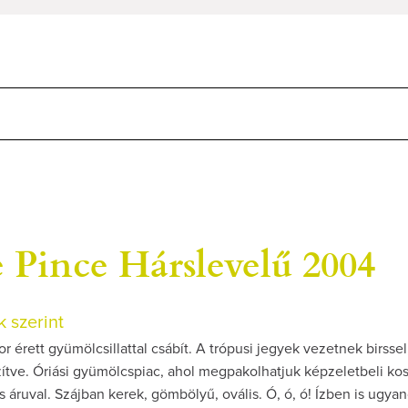
 Pince Hárslevelű 2004
 szerint
r érett gyümölcsillattal csábít. A trópusi jegyek vezetnek birssel
zítve. Óriási gyümölcspiac, ahol megpakolhatjuk képzeletbeli ko
os áruval. Szájban kerek, gömbölyű, ovális. Ó, ó, ó! Ízben is ugya