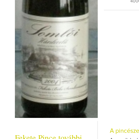
400
A pincész
Fekete Pince további