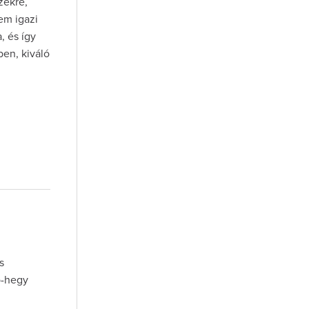
zekre,
em igazi
, és így
ben, kiváló
s
ó-hegy