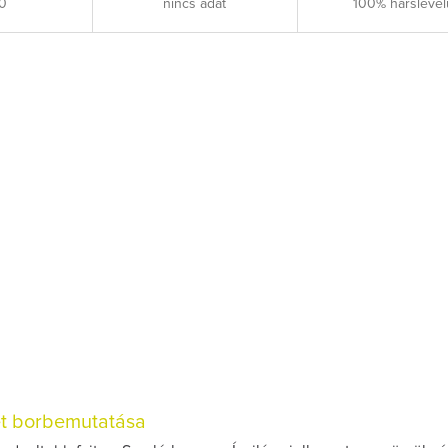
0
nincs adat
100% hárslevel
et borbemutatása