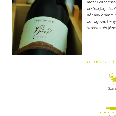
mezei virágossá
érzése járja át. 
néhány gramm mar
csillogóvá. Fen
szósszal és jázm
A kóstolás 
Típu
Szár
Palackmen