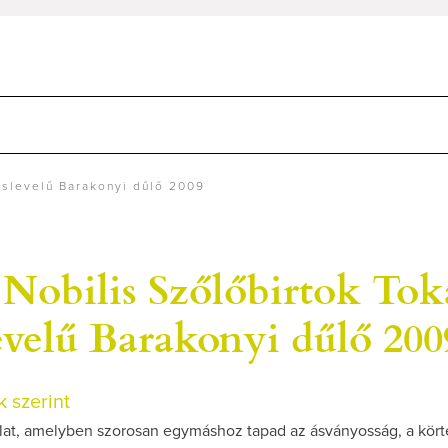
árslevelű Barakonyi dűlő 2009
Nobilis Szőlőbirtok Tok
evelű Barakonyi dűlő 200
 szerint
llat, amelyben szorosan egymáshoz tapad az ásványosság, a körte