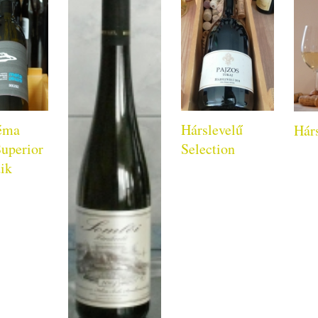
éma
Hárslevelű
Hár
uperior
Selection
ik