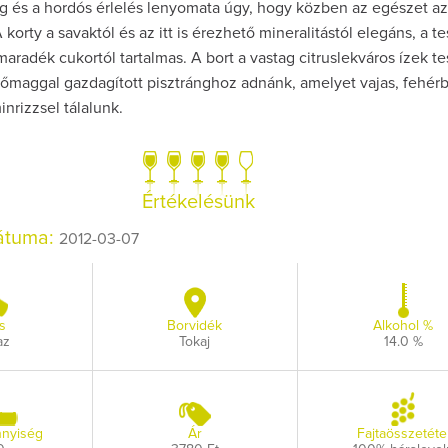
g és a hordós érlelés lenyomata úgy, hogy közben az egészet az
A korty a savaktól és az itt is érezhető mineralitástól elegáns, a te
adék cukortól tartalmas. A bort a vastag citruslekváros ízek te
yőmaggal gazdagított pisztránghoz adnánk, amelyet vajas, fehér
inrizzsel tálalunk.
Így lesz valaki eg
borász #26 - tén
pos
Értékelésünk
Az extra ráadás fotó
pillanatokat vál
dátuma:
2012-03-07
s
Borvidék
Alkohol %
az
Tokaj
14.0 %
nyiség
Ár
Fajtaösszetéte