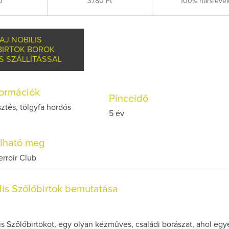
0
3780 Ft
100% hárslevel
AJ NOBILIS
BIRTOK BOROK
S SZÁLLÍTÁSSAL
nformációk
Pinceidő
ztés, tölgyfa hordós
5 év
olható meg
erroir Club
lis Szőlőbirtok bemutatása
is Szőlőbirtokot, egy olyan kézműves, családi borászat, ahol egy