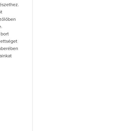
mészethez.
őt
szőlőben
e.
 bort
dettséget
emberében
ainkat