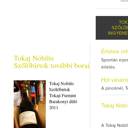
100
TOK
SZŐLŐ
INGYENE
Érlelési i
Tokaj Nobilis
Spontán erjes
Szőlőbirtok további borai
érlelés.
Hol vásár
Tokaj Nobilis
A pincénél, T
Szőlőbirtok
Tokaji Furmint
Barakonyi dűlő
Tokaj Nobi
2011
A Tokaj Nobil