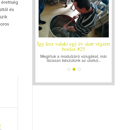
 érettség
sttől és
szik
boros
y év alatt végzett
Így lesz valaki egy év alatt végzett
Így lesz
yleg a legutolsó
borász #25
bo
zt
Megírtuk a modulzáró vizsgákat, már
A járván
lázasan készülünk az utolsó...
gyű
k mellett a legjobb
ogattam össze...
l