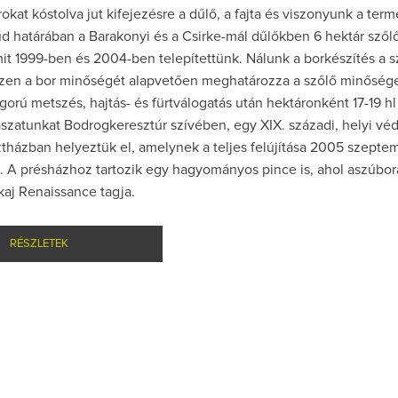
kat kóstolva jut kifejezésre a dűlő, a fajta és viszonyunk a ter
d határában a Barakonyi és a Csirke-mál dűlőkben 6 hektár szől
it 1999-ben és 2004-ben telepítettünk. Nálunk a borkészítés a 
szen a bor minőségét alapvetően meghatározza a szőlő minőség
gorú metszés, hajtás- és fürtválogatás után hektáronként 17-19 hl
szatunkat Bodrogkeresztúr szívében, egy XIX. századi, helyi vé
ztházban helyeztük el, amelynek a teljes felújítása 2005 szept
. A présházhoz tartozik egy hagyományos pince is, ahol aszúbor
okaj Renaissance tagja.
RÉSZLETEK