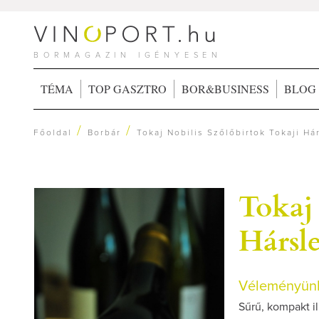
BORMAGAZIN IGÉNYESEN
TÉMA
TOP GASZTRO
BOR&BUSINESS
BLOG
/
/
Főoldal
Borbár
Tokaj Nobilis Szőlőbirtok Tokaji H
Tokaj 
Hársl
Véleményünk
Sűrű, kompakt i