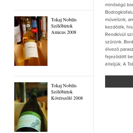
minőségű boro
Bodrogkisfalu
Tokaj Nobilis
művelünk, am
Szőlőbirtok
kezdődik, hi
Amicus 2008
Rendkívül szi
szűrünk. Borá
élvező paras
fejeződött be
érleljük. A T
Tokaj Nobilis
Szőlőbirtok
Kövérszőlő 2008