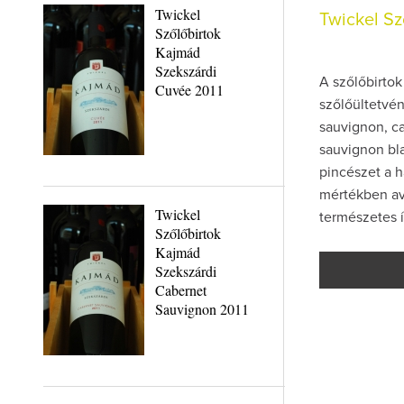
Twickel
Twickel Sz
Szőlőbirtok
Kajmád
Szekszárdi
A szőlőbirtok
Cuvée 2011
szőlőültetvé
sauvignon, ca
sauvignon blan
pincészet a 
mértékben ava
Twickel
természetes í
Szőlőbirtok
Kajmád
Szekszárdi
Cabernet
Sauvignon 2011