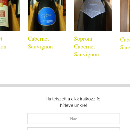
et
Cabernet
Soproni
Cab
non
Sauvignon
Cabernet
Sau
Sauvignon
Ha tetszett a cikk iratkozz fel
hírlevelünkre!