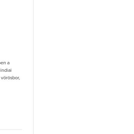
ben a
indiai
 vörösbor,