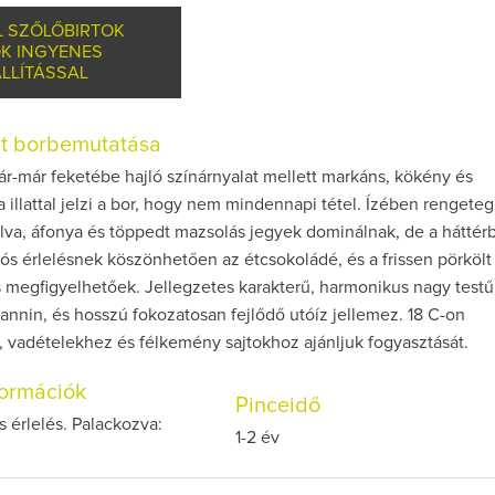
L SZŐLŐBIRTOK
K INGYENES
LLÍTÁSSAL
et borbemutatása
r-már feketébe hajló színárnyalat mellett markáns, kökény és
illattal jelzi a bor, hogy nem mindennapi tétel. Ízében rengeteg
lva, áfonya és töppedt mazsolás jegyek dominálnak, de a háttér
ós érlelésnek köszönhetően az étcsokoládé, és a frissen pörkölt 
s megfigyelhetőek. Jellegzetes karakterű, harmonikus nagy testű
tannin, és hosszú fokozatosan fejlődő utóíz jellemez. 18 C-on
 vadételekhez és félkemény sajtokhoz ajánljuk fogyasztását.
nformációk
Pinceidő
 érlelés. Palackozva:
1-2 év