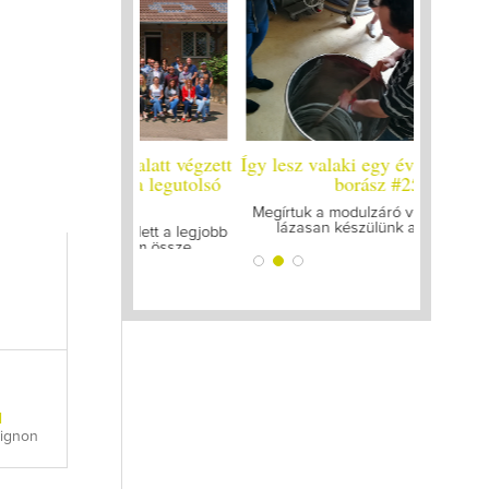
y év alatt végzett
Így lesz valaki egy év alatt végzett
Így lesz
yleg a legutolsó
borász #25
bo
zt
Megírtuk a modulzáró vizsgákat, már
A járván
lázasan készülünk az utolsó...
gyű
k mellett a legjobb
ogattam össze...
l
vignon