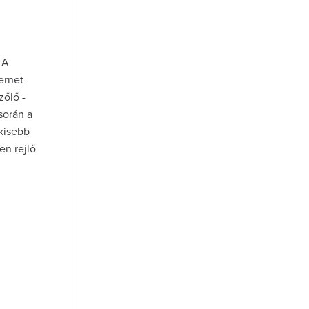
 A
ernet
zőlő -
 során a
kisebb
en rejlő