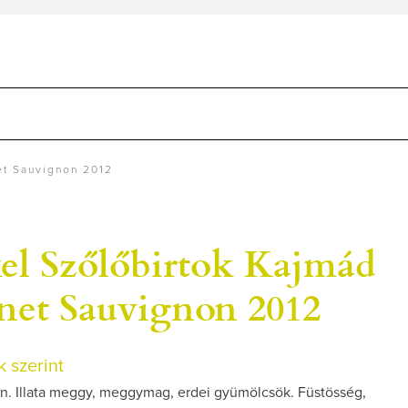
et Sauvignon 2012
el Szőlőbirtok Kajmád
net Sauvignon 2012
 szerint
n. Illata meggy, meggymag, erdei gyümölcsök. Füstösség,