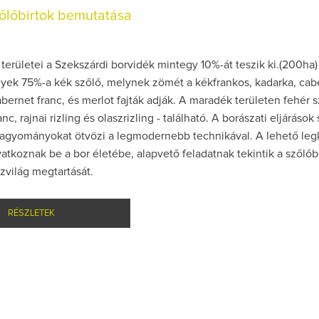
őlőbirtok bemutatása
 területei a Szekszárdi borvidék mintegy 10%-át teszik ki.(200ha)
nyek 75%-a kék szőlő, melynek zömét a kékfrankos, kadarka, cab
bernet franc, és merlot fajták adják. A maradék területen fehér s
c, rajnai rizling és olaszrizling - található. A borászati eljárások
hagyományokat ötvözi a legmodernebb technikával. A lehető leg
tkoznak be a bor életébe, alapvető feladatnak tekintik a szőlőb
zvilág megtartását.
RÉSZLETEK