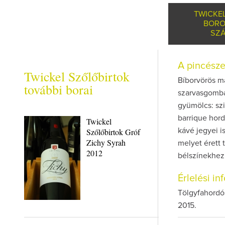
TWICKE
BORO
SZÁ
A pincész
Twickel Szőlőbirtok
Bíborvörös má
további borai
szarvasgomba 
gyümölcs: szi
barrique hord
Twickel
Szőlőbirtok Gróf
kávé jegyei i
Zichy Syrah
melyet érett 
2012
bélszínekhez,
Érlelési i
Tölgyfahordós
2015.