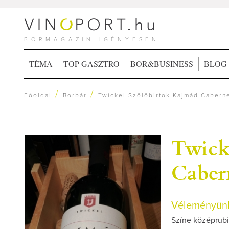
BORMAGAZIN IGÉNYESEN
TÉMA
TOP GASZTRO
BOR&BUSINESS
BLOG
/
/
Főoldal
Borbár
Twickel Szőlőbirtok Kajmád Cabern
Twick
Caber
Véleményünk
Színe középrubi