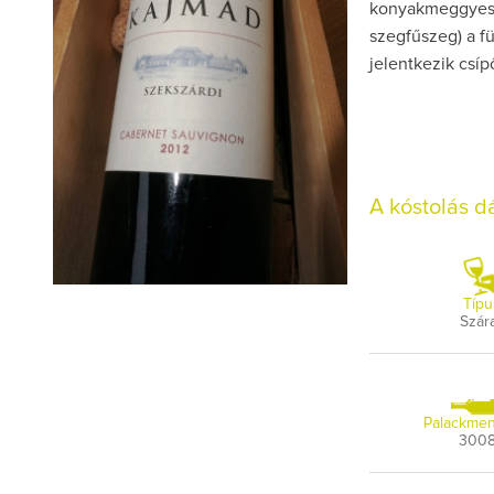
konyakmeggyes j
szegfűszeg) a fü
jelentkezik csíp
A kóstolás 
Típu
Szár
Palackmen
300