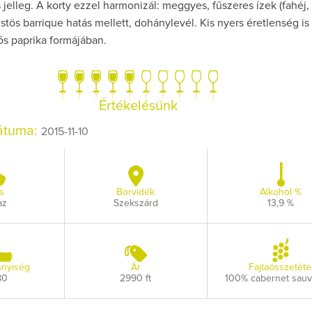
elleg. A korty ezzel harmonizál: meggyes, fűszeres ízek (fahéj,
stös barrique hatás mellett, dohánylevél. Kis nyers éretlenség is
ős paprika formájában.
Így lesz valaki eg
Értékelésünk
borász #26 - tén
pos
dátuma:
2015-11-10
Az extra ráadás fotó
pillanatokat vál
s
Borvidék
Alkohol %
az
Szekszárd
13,9 %
nyiség
Ár
Fajtaösszetéte
80
2990 ft
100% cabernet sau