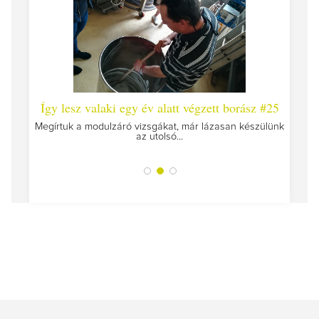
 #26 -
Így lesz valaki egy év alatt végzett borász #25
Így l
Megírtuk a modulzáró vizsgákat, már lázasan készülünk
az utolsó...
tokat
A jár