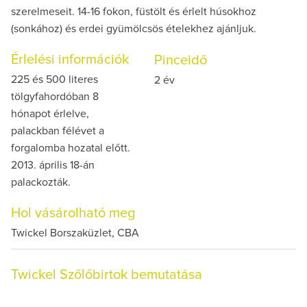
szerelmeseit. 14-16 fokon, füstölt és érlelt húsokhoz
(sonkához) és erdei gyümölcsös ételekhez ajánljuk.
Érlelési információk
Pinceidő
225 és 500 literes
2 év
tölgyfahordóban 8
hónapot érlelve,
palackban félévet a
forgalomba hozatal előtt.
2013. április 18-án
palackozták.
Hol vásárolható meg
Twickel Borszaküzlet, CBA
Twickel Szőlőbirtok bemutatása