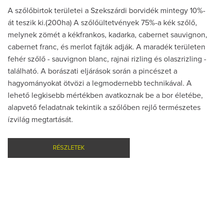
A szőlőbirtok területei a Szekszárdi borvidék mintegy 10%-
át teszik ki.(200ha) A szőlőültetvények 75%-a kék szőlő,
melynek zömét a kékfrankos, kadarka, cabernet sauvignon,
cabernet franc, és merlot fajták adják. A maradék területen
fehér szőlő - sauvignon blanc, rajnai rizling és olaszrizling -
található. A borászati eljárások során a pincészet a
hagyományokat ötvözi a legmodernebb technikával. A
lehető legkisebb mértékben avatkoznak be a bor életébe,
alapvető feladatnak tekintik a szőlőben rejlő természetes
ízvilág megtartását.
RÉSZLETEK