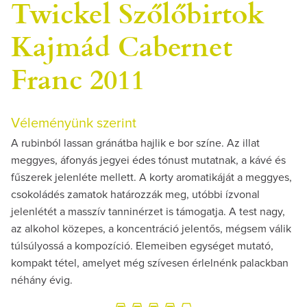
Twickel Szőlőbirtok
Kajmád Cabernet
Franc 2011
Véleményünk szerint
A rubinból lassan gránátba hajlik e bor színe. Az illat
meggyes, áfonyás jegyei édes tónust mutatnak, a kávé és
fűszerek jelenléte mellett. A korty aromatikáját a meggyes,
csokoládés zamatok határozzák meg, utóbbi ízvonal
jelenlétét a masszív tanninérzet is támogatja. A test nagy,
az alkohol közepes, a koncentráció jelentős, mégsem válik
túlsúlyossá a kompozíció. Elemeiben egységet mutató,
kompakt tétel, amelyet még szívesen érlelnénk palackban
néhány évig.