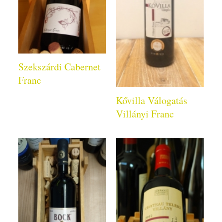
Szekszárdi Cabernet
Franc
Kővilla Válogatás
Villányi Franc