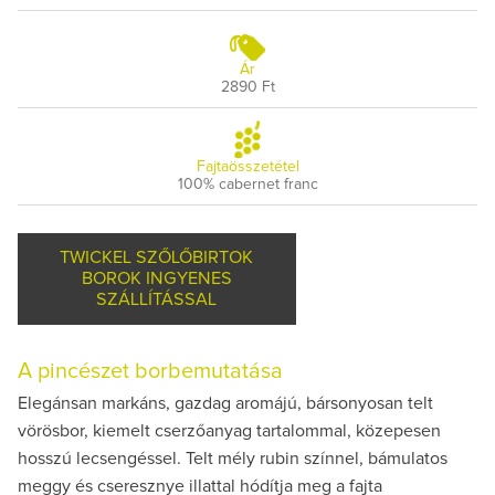
Ár
2890 Ft
Fajtaösszetétel
100% cabernet franc
TWICKEL SZŐLŐBIRTOK
BOROK INGYENES
SZÁLLÍTÁSSAL
A pincészet borbemutatása
Elegánsan markáns, gazdag aromájú, bársonyosan telt
vörösbor, kiemelt cserzőanyag tartalommal, közepesen
hosszú lecsengéssel. Telt mély rubin színnel, bámulatos
meggy és cseresznye illattal hódítja meg a fajta