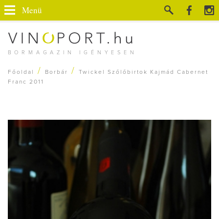
Menü
BORMAGAZIN IGÉNYESEN
/
/
Főoldal
Borbár
Twickel Szőlőbirtok Kajmád Cabernet
Franc 2011