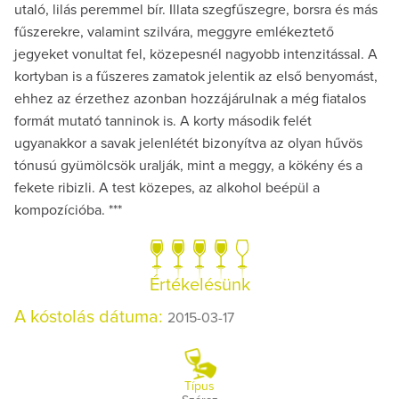
utaló, lilás peremmel bír. Illata szegfűszegre, borsra és más
fűszerekre, valamint szilvára, meggyre emlékeztető
jegyeket vonultat fel, közepesnél nagyobb intenzitással. A
kortyban is a fűszeres zamatok jelentik az első benyomást,
ehhez az érzethez azonban hozzájárulnak a még fiatalos
formát mutató tanninok is. A korty második felét
ugyanakkor a savak jelenlétét bizonyítva az olyan hűvös
tónusú gyümölcsök uralják, mint a meggy, a kökény és a
fekete ribizli. A test közepes, az alkohol beépül a
kompozícióba. ***
Értékelésünk
A kóstolás dátuma:
2015-03-17
Típus