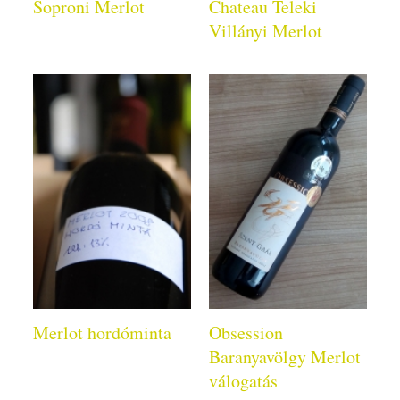
Soproni Merlot
Chateau Teleki
Villányi Merlot
Merlot hordóminta
Obsession
Baranyavölgy Merlot
válogatás