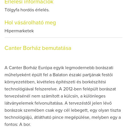
Érlelési információk
Tölgyfa hordós érlelés.
Hol vásárolható meg
Hipermarketek
Canter Borház bemutatása
A Canter Borház Európa egyik legmodernebb borászati
műhelyeként épült fel a Balaton északi partjának festői
környezetében, kivételes építészeti és borkészítési
technológiával felszerelve. A 2012-ben felépült borászat
tervezésénél nem számított a külcsín, a különleges
látványelemek felvonultatása. A tervezéstől jelen lévő
borászok szemében csak egy cél lebegett, egy olyan tiszta
technológiájú, átlátható pince megépülése, melyben egy a
fontos: A bor.