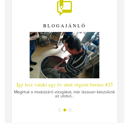
BLOGAJÁNLÓ
 #26 -
Így lesz valaki egy év alatt végzett borász #25
Így l
Megírtuk a modulzáró vizsgákat, már lázasan készülünk
az utolsó...
tokat
A jár