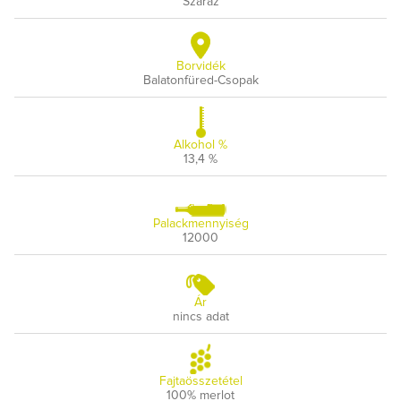
Száraz
Borvidék
Balatonfüred-Csopak
Alkohol %
13,4 %
Palackmennyiség
12000
Ár
nincs adat
Fajtaösszetétel
100% merlot