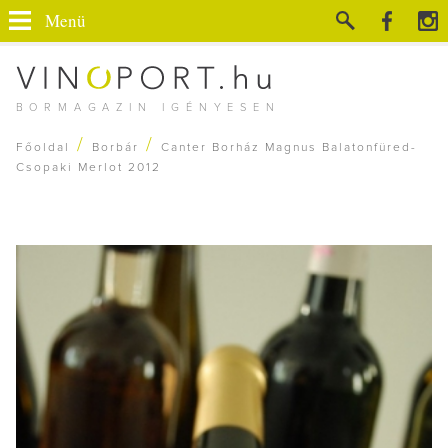
Menü
BORMAGAZIN IGÉNYESEN
/
/
Főoldal
Borbár
Canter Borház Magnus Balatonfüred-
Csopaki Merlot 2012