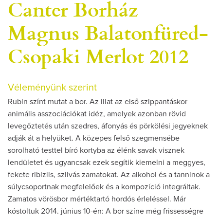
Canter Borház
Magnus Balatonfüred-
Csopaki Merlot 2012
Véleményünk szerint
Rubin színt mutat a bor. Az illat az első szippantáskor
animális asszociációkat idéz, amelyek azonban rövid
levegőztetés után szedres, áfonyás és pörkölési jegyeknek
adják át a helyüket. A közepes felső szegmensébe
sorolható testtel bíró kortyba az élénk savak visznek
lendületet és ugyancsak ezek segítik kiemelni a meggyes,
fekete ribizlis, szilvás zamatokat. Az alkohol és a tanninok a
súlycsoportnak megfelelőek és a kompozíció integráltak.
Zamatos vörösbor mértéktartó hordós érleléssel. Már
kóstoltuk 2014. június 10-én: A bor színe még frissességre