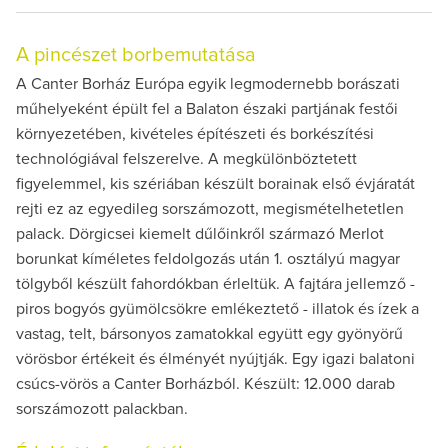
A pincészet borbemutatása
A Canter Borház Európa egyik legmodernebb borászati
műhelyeként épült fel a Balaton északi partjának festői
környezetében, kivételes építészeti és borkészítési
technológiával felszerelve. A megkülönböztetett
figyelemmel, kis szériában készült borainak első évjáratát
rejti ez az egyedileg sorszámozott, megismételhetetlen
palack. Dörgicsei kiemelt dűlőinkről származó Merlot
borunkat kíméletes feldolgozás után 1. osztályú magyar
tölgyből készült fahordókban érleltük. A fajtára jellemző -
piros bogyós gyümölcsökre emlékeztető - illatok és ízek a
vastag, telt, bársonyos zamatokkal együtt egy gyönyörű
vörösbor értékeit és élményét nyújtják. Egy igazi balatoni
csúcs-vörös a Canter Borházból. Készült: 12.000 darab
sorszámozott palackban.