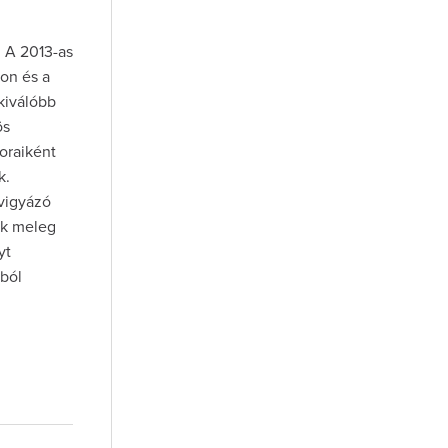
 A 2013-as
on és a
kiválóbb
ös
oraiként
k.
 vigyázó
rak meleg
yt
nból