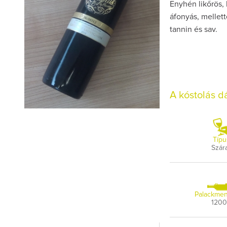
Enyhén likőrös, 
áfonyás, mellette
tannin és sav.
A kóstolás 
Típu
Szár
Palackmen
120