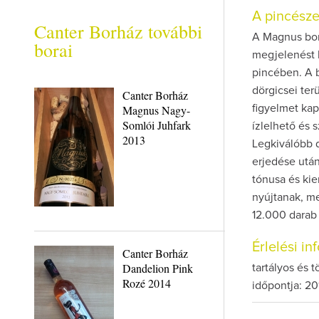
A pincész
Canter Borház további
A Magnus bor
borai
megjelenést 
pincében. A 
dörgicsei ter
Canter Borház
Magnus Nagy-
figyelmet kap
Somlói Juhfark
ízlelhető és
2013
Legkiválóbb d
erjedése után
tónusa és kie
nyújtanak, me
12.000 darab 
Érlelési i
Canter Borház
Dandelion Pink
tartályos és 
Rozé 2014
időpontja: 20