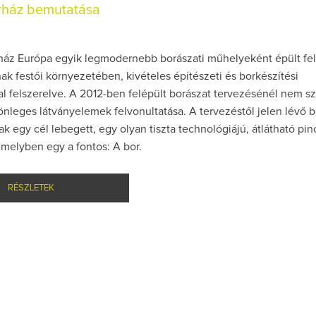
rház bemutatása
ház Európa egyik legmodernebb borászati műhelyeként épült fel
nak festői környezetében, kivételes építészeti és borkészítési
l felszerelve. A 2012-ben felépült borászat tervezésénél nem sz
lönleges látványelemek felvonultatása. A tervezéstől jelen lévő 
 egy cél lebegett, egy olyan tiszta technológiájú, átlátható pin
melyben egy a fontos: A bor.
RÉSZLETEK