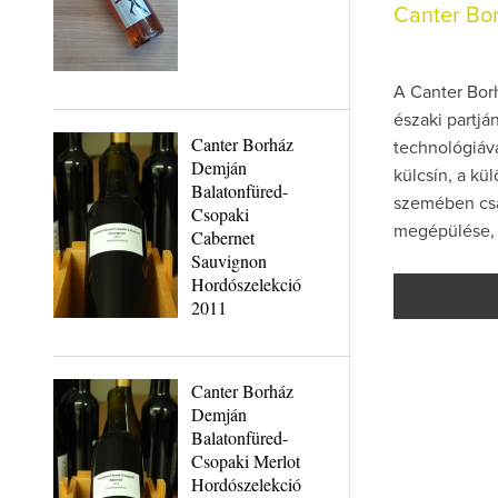
Canter Bo
A Canter Bor
északi partjá
Canter Borház
technológiáva
Demján
külcsín, a kü
Balatonfüred-
szemében csak
Csopaki
megépülése, 
Cabernet
Sauvignon
Hordószelekció
2011
Canter Borház
Demján
Balatonfüred-
Csopaki Merlot
Hordószelekció