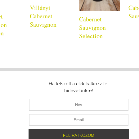
Villányi
Cab
Cabernet
Sau
et
Cabernet
Sauvignon
non
Sauvignon
on
Selection
Ha tetszett a cikk iratkozz fel
hírlevelünkre!