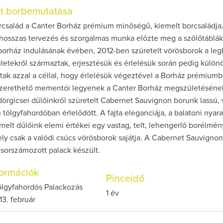
et borbemutatása
család a Canter Borház prémium minőségű, kiemelt borcsaládja.
hosszas tervezés és szorgalmas munka előzte meg a szőlőtáblák
borház indulásának évében, 2012-ben szüretelt vörösborok a leg
ületekről származtak, erjesztésük és érlelésük során pedig külön
tak azzal a céllal, hogy érlelésük végeztével a Borház prémiumb
 szerethető mementói legyenek a Canter Borház megszületéséne
örgicsei dűlőinkről szüretelt Cabernet Sauvignon borunk lassú,
 tölgyfahordóban érlelődött. A fajta eleganciája, a balatoni nya
melt dűlőink elemi értékei egy vastag, telt, lehengerlő borélmén
ly csak a valódi csúcs vörösborok sajátja. A Cabernet Sauvigno
sorszámozott palack készült.
nformációk
Pinceidő
tölgyfahordós Palackozás
1 év
13. február