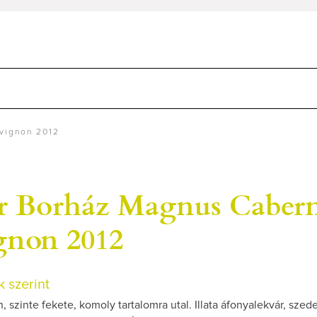
vignon 2012
r Borház Magnus Caber
gnon 2012
 szerint
n, szinte fekete, komoly tartalomra utal. Illata áfonyalekvár, szede