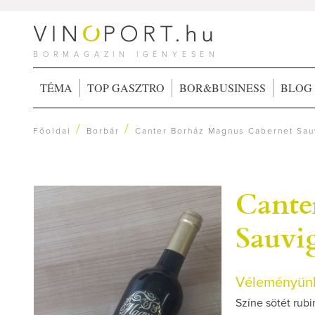
BORMAGAZIN IGÉNYESEN
TÉMA
TOP GASZTRO
BOR&BUSINESS
BLOG
/
/
Főoldal
Borbár
Canter Borház Magnus Cabernet Sau
Cante
Sauvi
Véleményünk
Színe sötét rubi