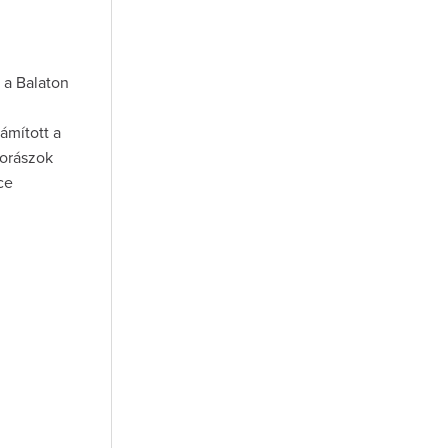
 a Balaton
ámított a
borászok
ce