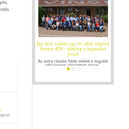
yós,
entős
alaki egy év alatt végzett
Így lesz valaki egy év alatt végzett
26 - tényleg a legutolsó
borász #25
poszt
Megírtuk a modulzáró vizsgákat, már
lázasan készülünk az utolsó...
áadás fotók mellett a legjobb
atokat válogattam össze...
l
vignon