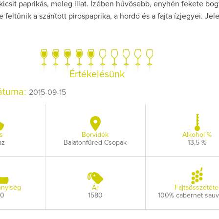
kicsit paprikás, meleg illat. Ízében hűvösebb, enyhén fekete bog
 feltűnik a szárított pirospaprika, a hordó és a fajta ízjegyei. Jel
Így lesz v
Értékelésünk
borász #
dátuma:
2015-09-15
Az extra r
pillan
s
Borvidék
Alkohol %
az
Balatonfüred-Csopak
13,5 %
nyiség
Ár
Fajtaösszetéte
00
1580
100% cabernet sau