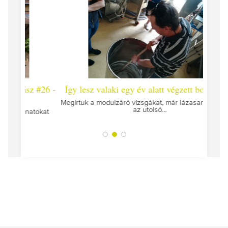
 #26 -
Így lesz valaki egy év alatt végzett borász #25
Így l
Megírtuk a modulzáró vizsgákat, már lázasan készülünk
az utolsó...
tokat
A jár