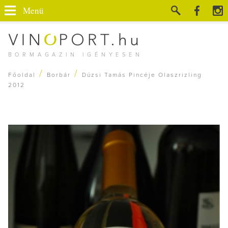
Menü
BORMAGAZIN IGÉNYESEN
/
/
Főoldal
Borbár
Dúzsi Tamás Pincéje Olaszrizling
2012