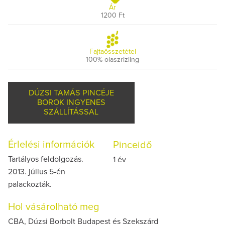
Ár
1200 Ft
Fajtaösszetétel
100% olaszrizling
DÚZSI TAMÁS PINCÉJE
BOROK INGYENES
SZÁLLÍTÁSSAL
Érlelési információk
Pinceidő
Tartályos feldolgozás.
1 év
2013. július 5-én
palackozták.
Hol vásárolható meg
CBA, Dúzsi Borbolt Budapest és Szekszárd