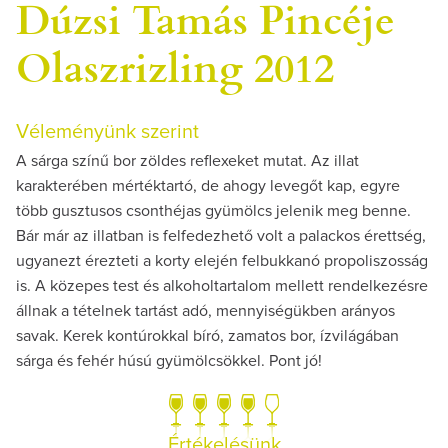
Dúzsi Tamás Pincéje
Olaszrizling 2012
Véleményünk szerint
A sárga színű bor zöldes reflexeket mutat. Az illat
karakterében mértéktartó, de ahogy levegőt kap, egyre
több gusztusos csonthéjas gyümölcs jelenik meg benne.
Bár már az illatban is felfedezhető volt a palackos érettség,
ugyanezt érezteti a korty elején felbukkanó propoliszosság
is. A közepes test és alkoholtartalom mellett rendelkezésre
állnak a tételnek tartást adó, mennyiségükben arányos
savak. Kerek kontúrokkal bíró, zamatos bor, ízvilágában
sárga és fehér húsú gyümölcsökkel. Pont jó!
Értékelésünk