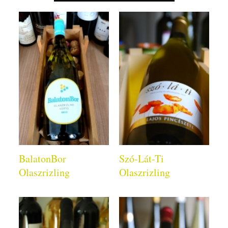
BalatonBor
Szó-Lát-Ti
Olaszrizling
Olaszrizling