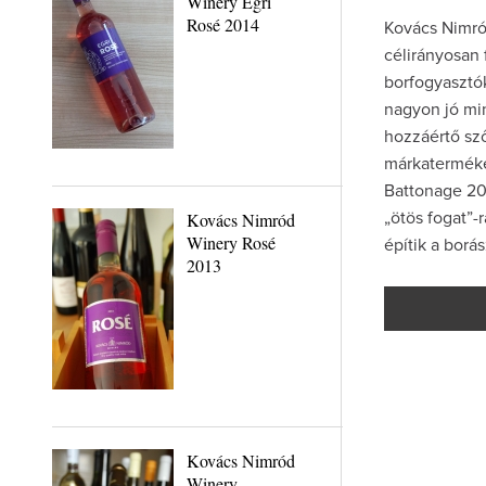
Winery Egri
Rosé 2014
Kovács Nimród
célirányosan 
borfogyasztó
nagyon jó min
hozzáértő sző
márkaterméke
Battonage 201
Kovács Nimród
„ötös fogat”-
Winery Rosé
építik a borás
2013
Kovács Nimród
Winery