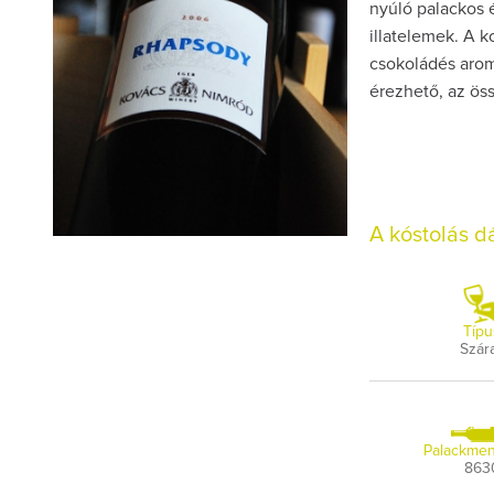
nyúló palackos é
illatelemek. A k
csokoládés aroma
érezhető, az ös
A kóstolás 
Típu
Szár
Palackmen
863