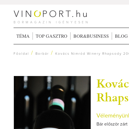
BORMAGAZIN IGÉNYESEN
TÉMA
TOP GASZTRO
BOR&BUSINESS
BLOG
/
/
Főoldal
Borbár
Kovács Nimród Winery Rhapsody 2
Kovác
Rhaps
Véleményünk
Bár először zárt