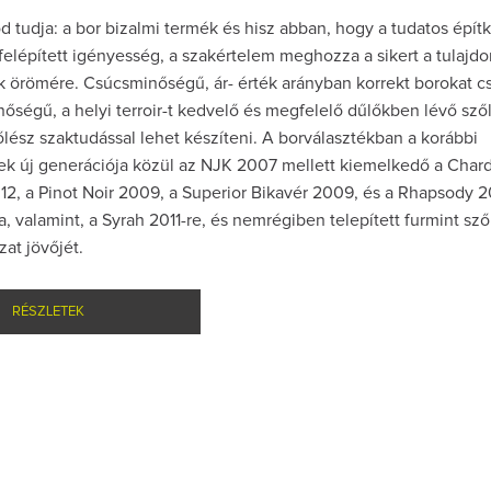
 tudja: a bor bizalmi termék és hisz abban, hogy a tudatos épít
felépített igényesség, a szakértelem meghozza a sikert a tulajdo
k örömére. Csúcsminőségű, ár- érték arányban korrekt borokat c
őségű, a helyi terroir-t kedvelő és megfelelő dűlőkben lévő sző
lész szaktudással lehet készíteni. A borválasztékban a korábbi
k új generációja közül az NJK 2007 mellett kiemelkedő a Cha
2, a Pinot Noir 2009, a Superior Bikavér 2009, és a Rhapsody 20
ra, valamint, a Syrah 2011-re, és nemrégiben telepített furmint sző
zat jövőjét.
RÉSZLETEK