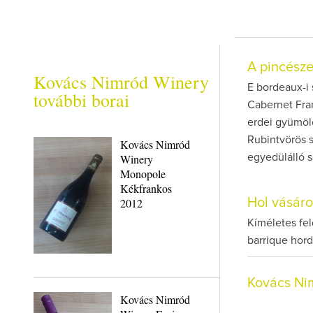
A pincész
Kovács Nimród Winery
E bordeaux-i
további borai
Cabernet Fra
erdei gyümölc
Rubintvörös s
Kovács Nimród
Winery
egyedülálló s
Monopole
Kékfrankos
2012
Hol vásár
Kíméletes fel
barrique hor
Kovács Ni
Kovács Nimród