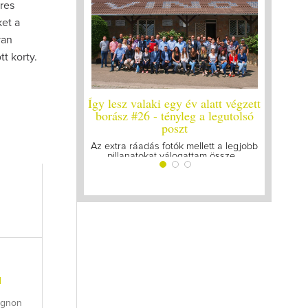
res
ket a
van
t korty.
Így lesz valaki egy év alatt végzett
Így lesz v
borász #26 - tényleg a legutolsó
poszt
Megírtuk 
lázasa
Az extra ráadás fotók mellett a legjobb
pillanatokat válogattam össze...
l
ignon