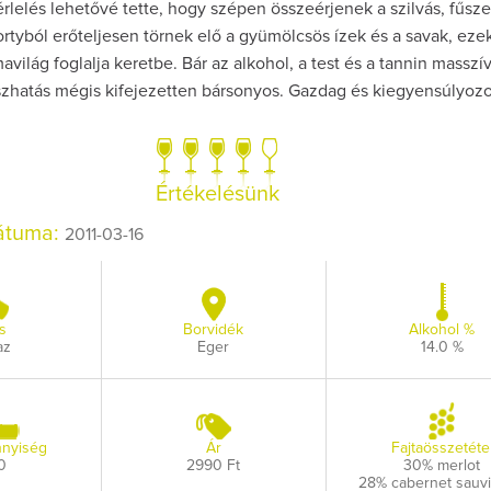
rlelés lehetővé tette, hogy szépen összeérjenek a szilvás, fűsze
ortyból erőteljesen törnek elő a gyümölcsös ízek és a savak, eze
világ foglalja keretbe. Bár az alkohol, a test és a tannin masszí
szhatás mégis kifejezetten bársonyos. Gazdag és kiegyensúlyozot
Értékelésünk
dátuma:
2011-03-16
s
Borvidék
Alkohol %
az
Eger
14.0 %
nyiség
Ár
Fajtaösszetéte
0
2990 Ft
30% merlot
28% cabernet sauv