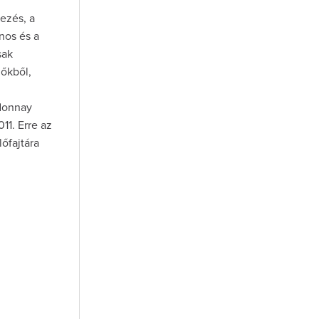
kezés, a
nos és a
sak
lőkből,
rdonnay
11. Erre az
lőfajtára