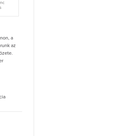
anc
s
non, a
orunk az
özete.
er
cia