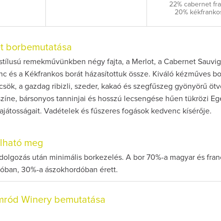
22% cabernet fr
20% kékfranko
et borbemutatása
 stílusú remekművünkben négy fajta, a Merlot, a Cabernet Sauvig
nc és a Kékfrankos borát házasítottuk össze. Kiváló kézműves b
sök, a gazdag ribizli, szeder, kakaó és szegfűszeg gyönyörű ötv
zíne, bársonyos tanninjai és hosszú lecsengése hűen tükrözi Eg
ajátosságait. Vadételek és fűszeres fogások kedvenc kísérője.
olható meg
dolgozás után minimális borkezelés. A bor 70%-a magyar és fran
dóban, 30%-a ászokhordóban érett.
mród Winery bemutatása