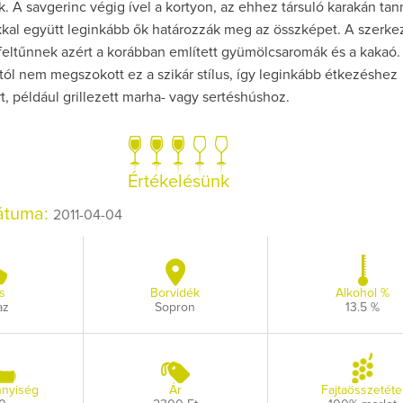
zik. A savgerinc végig ível a kortyon, az ehhez társuló karakán tan
kal együtt leginkább ők határozzák meg az összképet. A szerkez
eltűnnek azért a korábban említett gyümölcsaromák és a kakaó. 
tól nem megszokott ez a szikár stílus, így leginkább étkezéshez
t, például grillezett marha- vagy sertéshúshoz.
Így lesz valaki eg
borász #26 - tén
pos
Értékelésünk
Az extra ráadás fotó
pillanatokat vál
dátuma:
2011-04-04
s
Borvidék
Alkohol %
az
Sopron
13.5 %
nyiség
Ár
Fajtaösszetéte