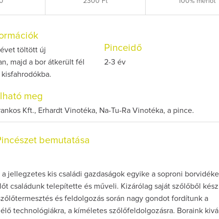
0
2300 Ft
100% merlot
nformációk
Pinceidő
évet töltött új
, majd a bor átkerült fél
2-3 év
 kisfahrodókba.
olható meg
ankos Kft., Erhardt Vinotéka, Na-Tu-Ra Vinotéka, a pince.
Pincészet bemutatása
a jellegzetes kis családi gazdaságok egyike a soproni borvidéke
lőt családunk telepítette és műveli. Kizárólag saját szőlőből kész
szőlőtermesztés és feldolgozás során nagy gondot fordítunk a
lő technológiákra, a kíméletes szőlőfeldolgozásra. Boraink kivá