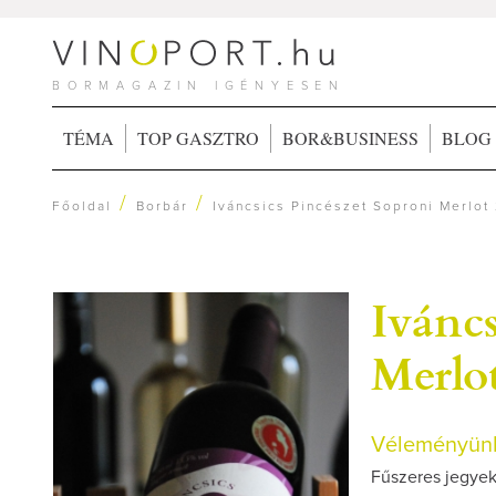
BORMAGAZIN IGÉNYESEN
TÉMA
TOP GASZTRO
BOR&BUSINESS
BLOG
/
/
Főoldal
Borbár
Iváncsics Pincészet Soproni Merlot
Iváncs
Merlo
Véleményünk
Fűszeres jegyek