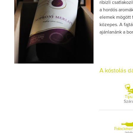
ribizli csatlako
a hordós aromák
elemek mögött f
közepes. A fajtá
ajánlanánk a bor
A kóstolás 
Típu
Szár
Palackmen