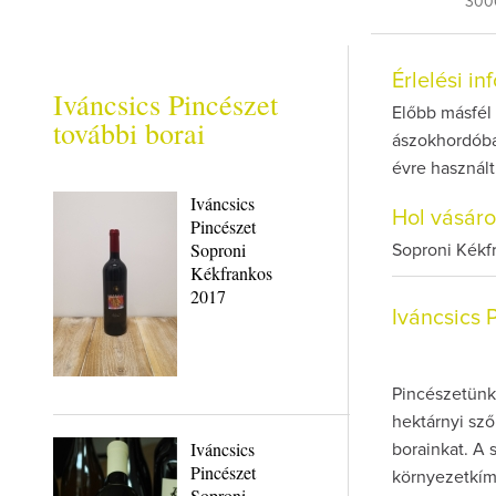
300
Érlelési i
Iváncsics Pincészet
Előbb másfél 
további borai
ászokhordóban
évre használt
Iváncsics
Hol vásár
Pincészet
Soproni
Soproni Kékfr
Kékfrankos
2017
Iváncsics 
Pincészetünk 
hektárnyi sző
Iváncsics
borainkat. A 
Pincészet
környezetkímé
Soproni