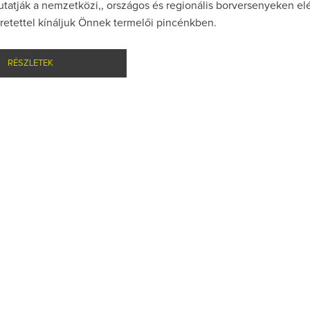
atják a nemzetközi,, országos és regionális borversenyeken elé
retettel kínáljuk Önnek termelői pincénkben.
RÉSZLETEK