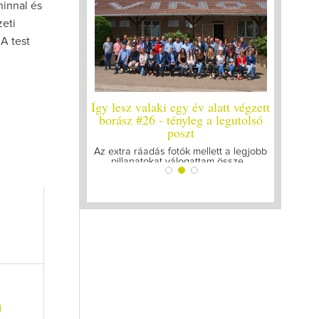
ninnal és
eti
A test
y év alatt végzett
Így lesz valaki egy év alatt végzett
Így lesz
yleg a legutolsó
borász #25
bo
zt
Megírtuk a modulzáró vizsgákat, már
A járván
lázasan készülünk az utolsó...
gyű
k mellett a legjobb
ogattam össze...
l