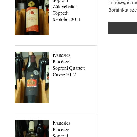
minőségét mut
Zöldveltelini
Borainkat sze
Töppedt
Szőlőből 2011
Iváncsics
Pincészet
Soproni Quartett
Cuvée 2012
Iváncsics
Pincészet
Soproni