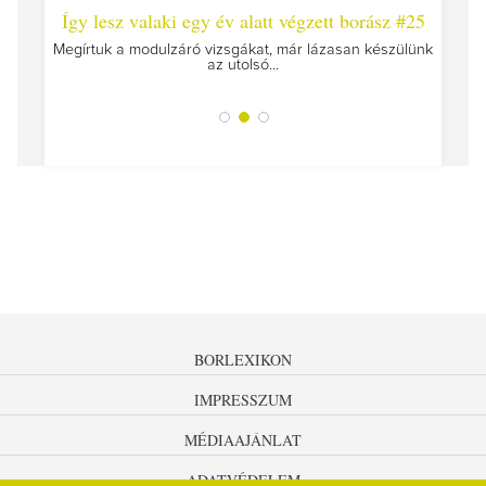
 #26 -
Így lesz valaki egy év alatt végzett borász #25
Így l
Megírtuk a modulzáró vizsgákat, már lázasan készülünk
az utolsó...
tokat
A jár
BORLEXIKON
IMPRESSZUM
MÉDIAAJÁNLAT
ADATVÉDELEM