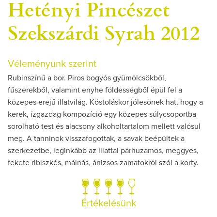
Hetényi Pincészet
Szekszárdi Syrah 2012
Véleményünk szerint
Rubinszínű a bor. Piros bogyós gyümölcsökből,
fűszerekből, valamint enyhe földességből épül fel a
közepes erejű illatvilág. Kóstoláskor jólesőnek hat, hogy a
kerek, ízgazdag kompozíció egy közepes súlycsoportba
sorolható test és alacsony alkoholtartalom mellett valósul
meg. A tanninok visszafogottak, a savak beépültek a
szerkezetbe, leginkább az illattal párhuzamos, meggyes,
fekete ribiszkés, málnás, ánizsos zamatokról szól a korty.
Értékelésünk