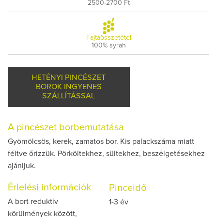
2500-2700 Ft
Fajtaösszetétel
100% syrah
HETÉNYI PINCÉSZET
BOROK INGYENES
SZÁLLÍTÁSSAL
A pincészet borbemutatása
Gyömölcsös, kerek, zamatos bor. Kis palackszáma miatt
féltve őrizzük. Pörköltekhez, sültekhez, beszélgetésekhez
ajánljuk.
Érlelési információk
Pinceidő
A bort reduktív
1-3 év
körülmények között,