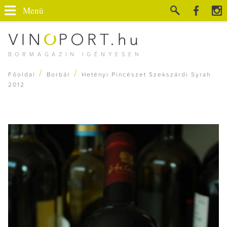
Menü
BORMAGAZIN IGÉNYESEN
/
/
Főoldal
Borbár
Hetényi Pincészet Szekszárdi Syrah
2012