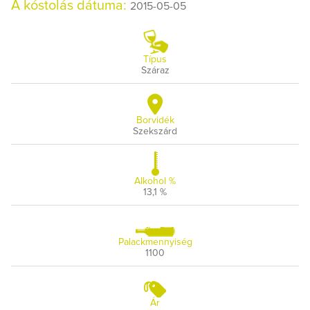
A kóstolás dátuma:
2015-05-05
Típus
Száraz
Borvidék
Szekszárd
Alkohol %
13,1 %
Palackmennyiség
1100
Ár