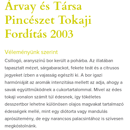
Árvay és Társa
Pincészet Tokaji
Fordítás 2003
Véleményünk szerint
Csillogó, aranyszínű bor került a pohárba. Az illatában
tapasztalt mézet, sárgabarackot, fekete teát és a citrusos
jegyeket ízben a vajasság egészíti ki. A bor igazi
harmóniáját az aromák intenzitása mellett az adja, ahogy a
savak együttműködnek a cukortartalommal. Mivel az édes
tokaji vonalon számít túl édesnek, így tökéletes
desszertbor lehetne különösen olajos magvakat tartalmazó
édességek mellé, mint egy diótorta vagy mandulás
aprósütemény, de egy narancsos palacsintához is szívesen
megkóstolnánk.