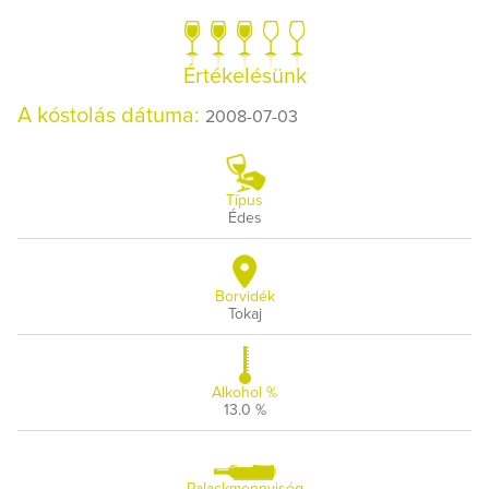
Értékelésünk
A kóstolás dátuma:
2008-07-03
Típus
Édes
Borvidék
Tokaj
Alkohol %
13.0 %
Palackmennyiség