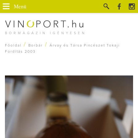
Menü
BORMAGAZIN IGÉNYESEN
/
/
Főoldal
Borbár
Árvay és Társa Pincészet Tokaji
Fordítás 2003