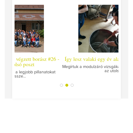
 #26 -
Így lesz valaki egy év alatt végzett borász #25
Így l
Megírtuk a modulzáró vizsgákat, már lázasan készülünk
az utolsó...
tokat
A jár