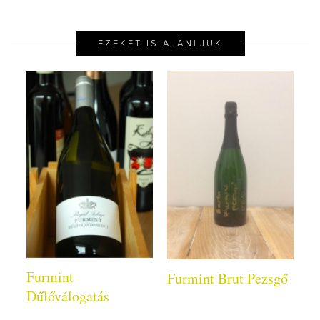
EZEKET IS AJÁNLJUK
Furmint
Furmint Brut Pezsgő
Dűlőválogatás