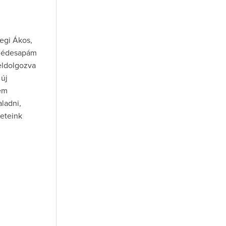
egi Ákos,
r édesapám
feldolgozva
 új
tem
ladni,
leteink