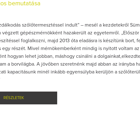
os bemutatása
azdálkodás szőlőtermesztéssel indult” – mesél a kezdetekről Süm
en végzett gépészmérnökként hazakerült az egyetemről. „Előszö
szítéssel foglalkozni, majd 2013 óta eladásra is készítünk bort, 
 egy részét. Mivel mérnökemberként mindig is nyitott voltam az
ként hogyan lehet jobban, máshogy csinálni a dolgainkat,elkezd
am a borvilágba. A jövőben szeretnénk majd abban az irányba ha
ati kapacitásunk minél inkább egyensúlyba kerüljön a szőlőterü
”
RÉSZLETEK