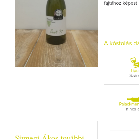
fajtához képest 
A kóstolás 
Típu
Szár
Palackmen
nincs 
Sümegi Ákos további