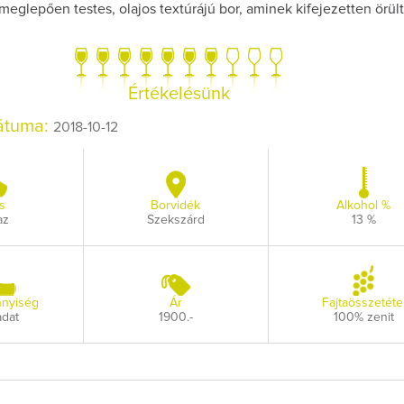
meglepően testes, olajos textúrájú bor, aminek kifejezetten örül
Értékelésünk
dátuma:
2018-10-12
Így lesz
borász
Az extra 
pilla
s
Borvidék
Alkohol %
az
Szekszárd
13 %
nyiség
Ár
Fajtaösszetéte
adat
1900.-
100% zenit