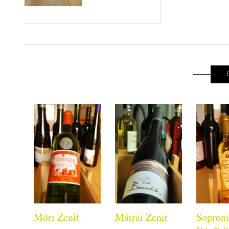
Móri Zenit
Mátrai Zenit
Soproni