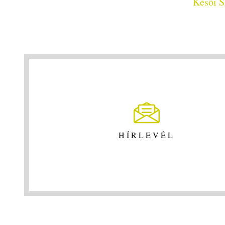
Késői S
HÍRLEVÉL