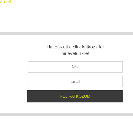
züret
Ha tetszett a cikk iratkozz fel
hírlevelünkre!