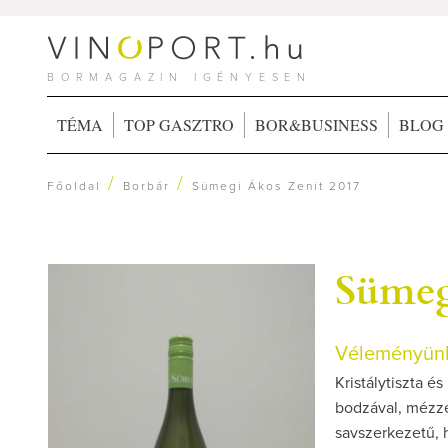
BORMAGAZIN IGÉNYESEN
TÉMA
TOP GASZTRO
BOR&BUSINESS
BLOG
/
/
Főoldal
Borbár
Sümegi Ákos Zenit 2017
Sümeg
Véleményünk
Kristálytiszta és
bodzával, mézze
savszerkezetű, 