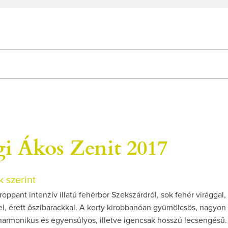
i Ákos Zenit 2017
 szerint
 roppant intenzív illatú fehérbor Szekszárdról, sok fehér virággal,
l, érett őszibarackkal. A korty kirobbanóan gyümölcsös, nagyon
harmonikus és egyensúlyos, illetve igencsak hosszú lecsengésű. I