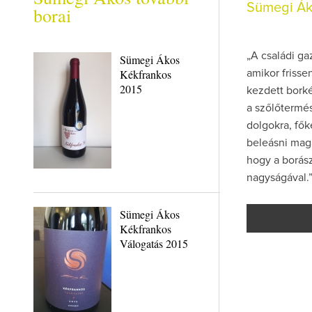
Sümegi Ák
borai
„A családi g
Sümegi Ákos
Kékfrankos
amikor friss
2015
kezdett borké
a szőlőtermés
dolgokra, fő
beleásni mag
hogy a borász
nagyságával.
Sümegi Ákos
Kékfrankos
Válogatás 2015