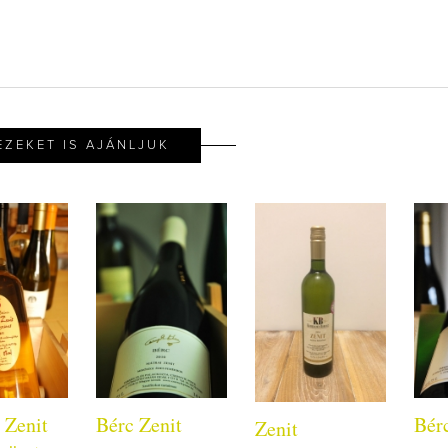
EZEKET IS AJÁNLJUK
 Zenit
Bérc Zenit
Bér
Zenit