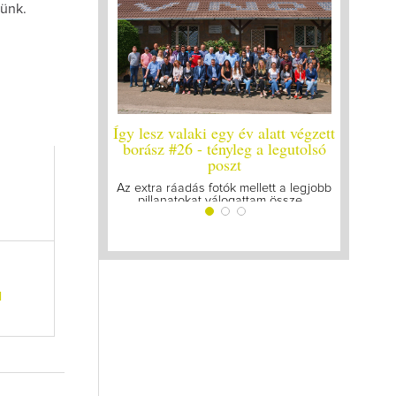
tünk.
 valaki egy év alatt végzett
Így lesz valaki egy év alatt végzet
 #26 - tényleg a legutolsó
borász #25
poszt
Megírtuk a modulzáró vizsgákat, már
lázasan készülünk az utolsó...
ráadás fotók mellett a legjobb
natokat válogattam össze...
l