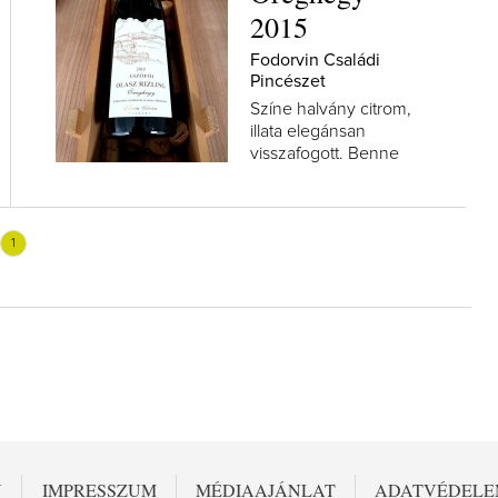
2015
Fodorvin Családi
Pincészet
Színe halvány citrom,
illata elegánsan
visszafogott. Benne
fehér virágok,
fehérhúsú őszibarack,
zöldalma, zöldalmás
savanyúcukor. A...
1
N
IMPRESSZUM
MÉDIAAJÁNLAT
ADATVÉDEL