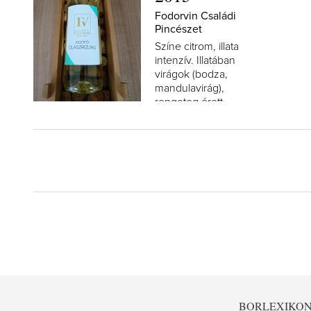
Fodorvin Családi
Pincészet
Színe citrom, illata
intenzív. Illatában
virágok (bodza,
mandulavirág),
rengeteg érett
csonthéjas gyümölcs.
A korty kezdetben
édes...
BORLEXIKO