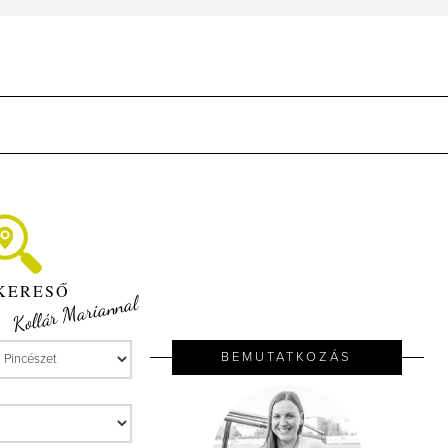
KERESŐ
Kollár Mariannal
BEMUTATKOZÁS