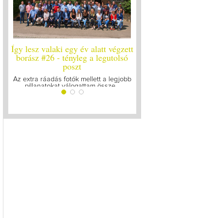
laki egy év alatt végzett
Így lesz valaki egy év alatt végzett
Í
 - tényleg a legutolsó
borász #25
poszt
Megírtuk a modulzáró vizsgákat, már
A
lázasan készülünk az utolsó...
dás fotók mellett a legjobb
kat válogattam össze...