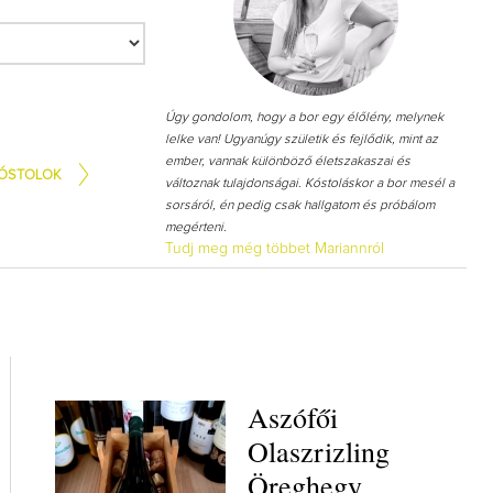
Így lesz va
Úgy gondolom, hogy a bor egy élőlény, melynek
borász #26
lelke van! Ugyanúgy születik és fejlődik, mint az
ember, vannak különböző életszakaszai és
ÓSTOLOK
Az extra ráa
változnak tulajdonságai. Kóstoláskor a bor mesél a
pillanato
sorsáról, én pedig csak hallgatom és próbálom
megérteni.
Tudj meg még többet Mariannról
Aszófői
Olaszrizling
Öreghegy