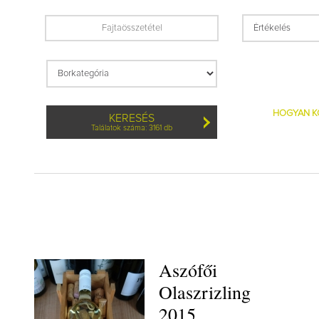
HOGYAN K
KERESÉS
Találatok száma: 3161 db
Aszófői
Olaszrizling
2015