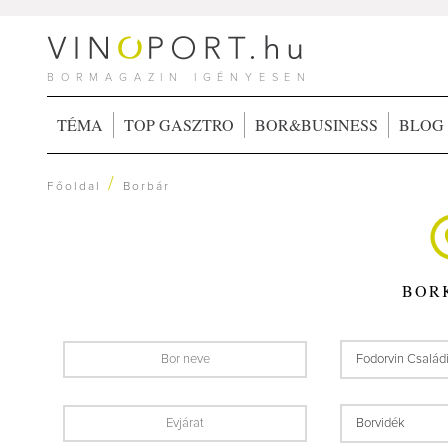
BORMAGAZIN IGÉNYESEN
TÉMA
TOP GASZTRO
BOR&BUSINESS
BLOG
/
Főoldal
Borbár
BOR