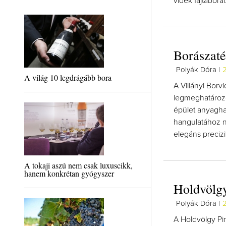
vidék fajtaborai
Borászaté
Polyák Dóra |
2
A világ 10 legdrágább bora
A Villányi Borv
legmeghatározó
épület anyagha
hangulatához n
elegáns precizi
A tokaji aszú nem csak luxuscikk,
hanem konkrétan gyógyszer
Holdvölgy 
Polyák Dóra |
A Holdvölgy Pin