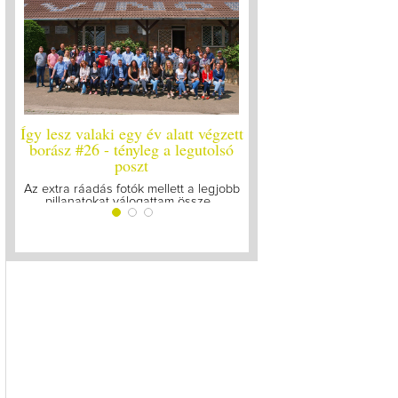
Így lesz valaki egy év alatt végzett
Így lesz valaki egy év al
borász #26 - tényleg a legutolsó
borász #25
poszt
Megírtuk a modulzáró viz
lázasan készülünk az u
Az extra ráadás fotók mellett a legjobb
pillanatokat válogattam össze...