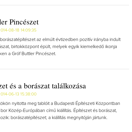
ler Pincészet
014-08-18 14:09:35
 borászatépítészet az elmúlt évtizedben pozitív irányba indult
ászat, birtokközpont épült, melyek egyik kiemelkedő ikonja
ken a Gróf Buttler Pincészet.
zet és a borászat találkozása
014-06-13 15:38:00
tökön nyitotta meg tablóit a Budapesti Építészeti Központban
 bor Közép-Európában című kiállítás. Építészet és borászat,
kozik: borászatépítészet; a kiállítás megnyitóján jártunk.