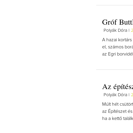
Gróf Butt
Polyák Dóra |
2
A hazai kortárs
el, számos bor
az Egri borvidé
Az építés
Polyák Dóra |
2
Múlt hét csütör
az Építészet és
ha a kettő talál