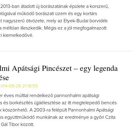
 2013-ban átadott új borászatának épülete a korszerű,
ógiával működő borászati üzem és egy kortárs
t nagyszerű ötvözete, mely az Etyek-Budai borvidék
méltóan illeszkedik. Mégis ez a jól megfogalmazott
zi kiemelkedővé.
mi Apátsági Pincészet – egy legenda
ése
014-09-26 21:18:55
er éves múlttal rendelkező pannonhalmi apátsági
s és borkészítés újjáélesztése az itt megtelepedő bencés
 köszönhető. A 2003-ra felépült Pannonhalmi Apátsági
ros együttműködő munkának az eredménye a győri Czita
 Gál Tibor között.