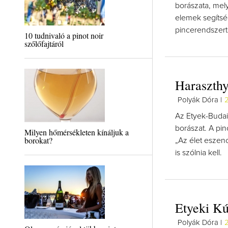
borászata, mely
elemek segítség
pincerendszert
10 tudnivaló a pinot noir
szőlőfajtáról
Haraszthy
Polyák Dóra |
2
Az Etyek-Budai
borászat. A pin
Milyen hőmérsékleten kínáljuk a
borokat?
„Az élet eszenc
is szólnia kell.
Etyeki Kú
Polyák Dóra |
2