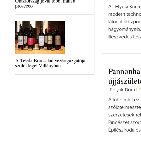
Olaszország jóval több, mint a
prosecco
Az Etyeki Kúria
modern technol
látogatóközpon
hagyományaiba 
illeszkedés tes
A Teleki Borcsalád vezérigazgatója
szőlőt legel Villányban
Pannonhal
újjászület
Polyák Dóra |
2
A több mint ez
szőlőtermeszté
szerzeteseknek
Pincészet szo
Építésziroda és