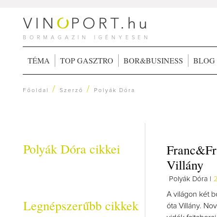
BORMAGAZIN IGÉNYESEN
TÉMA
TOP GASZTRO
BOR&BUSINESS
BLOG
/
/
Főoldal
Szerző
Polyák Dóra
Polyák Dóra cikkei
Franc&Fra
Villány
Polyák Dóra |
A világon két b
Legnépszerűbb cikkek
óta Villány. No