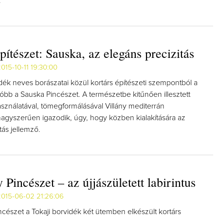
.
pítészet: Sauska, az elegáns precizitás
015-10-11 19:30:00
idék neves borászatai közül kortárs építészeti szempontból a
bb a Sauska Pincészet. A természetbe kitűnően illesztett
sználatával, tömegformálásával Villány mediterrán
agyszerűen igazodik, úgy, hogy közben kialakítására az
tás jellemző.
Pincészet – az újjászületett labirintus
2015-06-02 21:26:06
cészet a Tokaji borvidék két ütemben elkészült kortárs