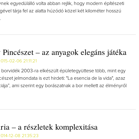
nek egyedülálló volta abban rejlik, hogy modern építészeti
ével tárja fel az alatta húzódó közel két kilométer hosszú
.
 Pincészet – az anyagok elegáns játéka
015-02-06 21:11:21
 borvidék 2003-ra elkészült épületegyüttese több, mint egy
cészet jelmondata is ezt hirdeti: "La esencia de la vida", azaz
iája”, ami szerint egy borászatnak a bor mellett az élményről
ria – a részletek komplexitása
014-12-08 21:35:23