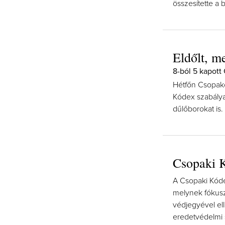
összesítette a 
Eldőlt, m
8-ból 5 kapott
Hétfőn Csopako
Kódex szabályai
dűlőborokat is.
Csopaki 
A Csopaki Kóde
melynek fókusz
védjegyével el
eredetvédelmi s