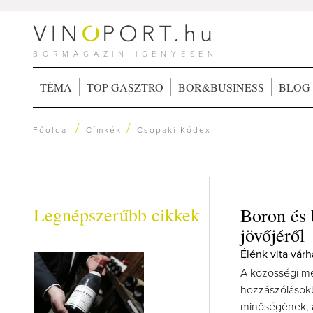
BORMAGAZIN IGÉNYESEN
TÉMA
TOP GASZTRO
BOR&BUSINESS
BLOG
/
/
Főoldal
Címkék
Csopaki Kódex
Legnépszerűbb cikkek
Boron és 
jövőjéről
Élénk vita vár
A közösségi mé
hozzászólásokba
minőségének, á