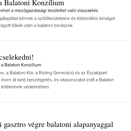
 a Balatoni Konzílium
lehet a mezőgazdasági területtel való visszaélés
llapítást kérnek a szőlőterületekre és többmilliós bírságot
vágott tőkék után a balatoni borászok.
 cselekedni!
 a Balaton Konzílium
, a Balatoni Kör, a Rizling Generáció és az Északipart
ven át tartó beszélgetés- és vitasorozatot indít a Balaton
t értékeinek védelmében.
i gasztro végre balatoni alapanyaggal