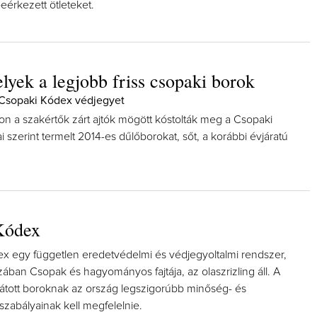
beérkezett ötleteket.
elyek a legjobb friss csopaki borok
 Csopaki Kódex védjegyet
n a szakértők zárt ajtók mögött kóstolták meg a Csopaki
 szerint termelt 2014-es dűlőborokat, sőt, a korábbi évjáratú
Kódex
x egy független eredetvédelmi és védjegyoltalmi rendszer,
ában Csopak és hagyományos fajtája, az olaszrizling áll. A
látott boroknak az ország legszigorúbb minőség- és
zabályainak kell megfelelnie.