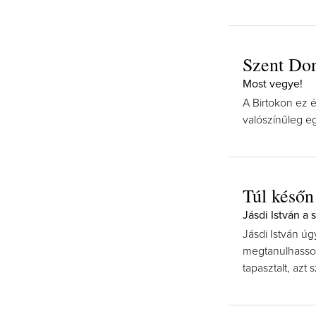
Szent Don
Most vegye!
A Birtokon ez é
valószínűleg eg
Túl későn
Jásdi István a 
Jásdi István úg
megtanulhasson 
tapasztalt, azt