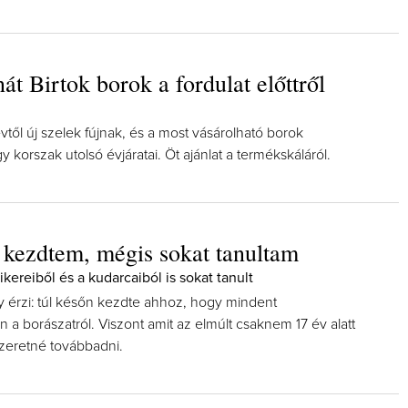
át Birtok borok a fordulat előttről
vtől új szelek fújnak, és a most vásárolható borok
y korszak utolsó évjáratai. Öt ajánlat a termékskáláról.
 kezdtem, mégis sokat tanultam
sikereiből és a kudarcaiból is sokat tanult
y érzi: túl későn kezdte ahhoz, hogy mindent
a borászatról. Viszont amit az elmúlt csaknem 17 év alatt
 szeretné továbbadni.