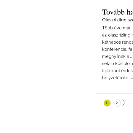
Tovább ha
Olaszrizling s
Több éve már, 
az olaszrizlin
kétnapos rende
konferencia, f
megnyílnak a J
sétáló kóstoló
fajta iránt érd
helyzetéről a s
1
2