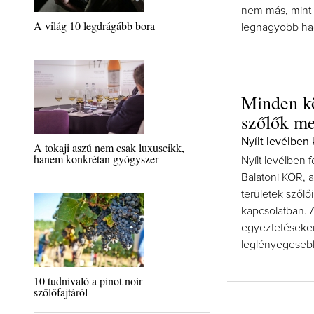
nem más, mint 
A világ 10 legdrágább bora
legnagyobb hag
Minden kö
szőlők m
Nyílt levélben
A tokaji aszú nem csak luxuscikk,
hanem konkrétan gyógyszer
Nyílt levélben 
Balatoni KÖR, a
területek szől
kapcsolatban. A
egyeztetéseken
leglényegeseb
10 tudnivaló a pinot noir
szőlőfajtáról