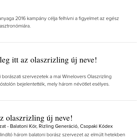
anyaga 2016 kampány célja felhívni a figyelmet az egész
gasztronómiára.
eg itt az olaszrizling új neve!
i borászati szervezetek a mai Winelovers Olaszrizling
stolón bejelentették, mely három névötlet esélyes.
 olaszrizling új neve!
zat - Balatoni Kör, Rizling Generáció, Csopaki Kódex
lindító három balatoni borász szervezet az elmúlt hetekben