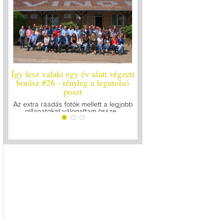
zett
Így lesz valaki egy év alatt végzett
Így lesz valaki egy év
lsó
borász #25
borász #24 - új
Megírtuk a modulzáró vizsgákat, már
A járvány kitörése óta 
lázasan készülünk az utolsó...
gyűltünk össze a S
jobb