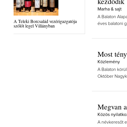
kezdődik
Marha & sajt
A Balaton Alap
A Teleki Borcsalád vezérigazgatója
éves balatoni 
szőlőt legel Villányban
Most tényl
Közlemény
A Balaton körül
Október Nagykó
Megvan az
Közös nyilatko
A névkeresőt e