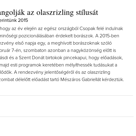
ngolják az olaszrizling stílusát
zerintünk 2015
hogy az év elején az egész országból Csopak felé indulnak
g minőségi pozicionálásában érdekelt borászok. A 2015-ben
zvény első napja egy, a meghívott borászoknak szóló
ebruár 7-én, szombaton azonban a nagyközönség előtt is
ásdi és a Szent Donát birtokok pincekapui, hogy előadások,
, majd esti programok keretében mélyíthessék tudásukat a
eklődők. A rendezvény jelentőségéről és az olaszrizling
zombat délelőtt előadást tartó Mészáros Gabriellát kérdeztük.