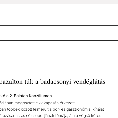
bazalton túl: a badacsonyi vendéglátás
ható a 2. Balaton Konzíliumon
diában megosztott cikk kapcsán érkezett
n többek között felmerült a bor- és gasztronómiai kínálat
razásának és célcsoportjának témája, ám a végső kérés