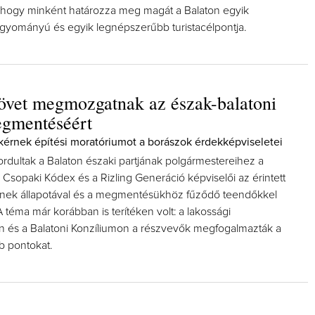
hogy minként határozza meg magát a Balaton egyik
yományú és egyik legnépszerűbb turistacélpontja.
vet megmozgatnak az észak-balatoni
Így lesz valaki egy év alatt vég
borász #26 - tényleg a leguto
egmentéséért
poszt
 kérnek építési moratóriumot a borászok érdekképviseletei
Az extra ráadás fotók mellett a leg
pillanatokat válogattam össze...
fordultak a Balaton északi partjának polgármestereihez a
 Csopaki Kódex és a Rizling Generáció képviselői az érintett
őinek állapotával és a megmentésükhöz fűződő teendőkkel
 téma már korábban is terítéken volt: a lakossági
 és a Balatoni Konzíliumon a részvevők megfogalmazták a
b pontokat.