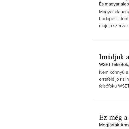
És magyar ala
Magyar alapan
budapesti dönt
majd a szervez
Imádjuk a
WSET felsőfok,
Nem könnyű a n
errefelé jó riz
felsőfokú WSET
Ez még a 
Megjárták Ams