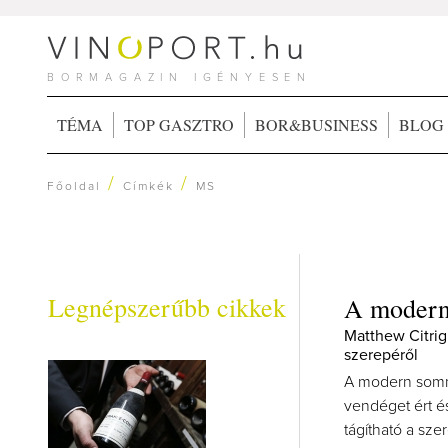
BORMAGAZIN IGÉNYESEN
TÉMA
TOP GASZTRO
BOR&BUSINESS
BLOG
/
/
Főoldal
Címkék
MS
Legnépszerűbb cikkek
A modern 
Matthew Citrig
szerepéről
A modern somme
vendéget ért é
tágítható a sz