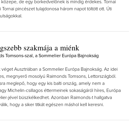
g közepe, de egy borkedvelőnek is mindig érdekes. Tornai
 Tornai pincészet tulajdonosa három napot töltött ott. Úti
ulságokkal.
egszebb szakmája a miénk
nds Tomsons-szal, a Sommelier Európa Bajnokság
 véget Ausztriában a Sommelier Európa Bajnokság. Az idei
ves, megnyerő mosolyú Raimonds Tomsons, Lettországból.
ásra meglepő, hogy egy kis balti ország, amely nem a
agy Michelin-csillagos éttermeinek sokaságáról híres, Európa
ier-jével büszkélkedhet. Azonban Raimonds-t hallgatva
lik, hogy a siker titkát egészen máshol kell keresni.