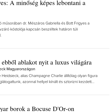
yes: A minőség képes lebontani a
ó műsorában dr. Mészáros Gabriella és Bott Frigyes a
záró kóstolója kapcsán beszéltek határon túli
.
 ebből ablakot nyit a luxus világára
ieck Magyarországon
 Heidsieck, alias Champagne Charlie állítólag olyan figura
glátogattunk, azonnal hellyel kínált és sztorizni kezdett...
yar borok a Bocuse D'Or-on