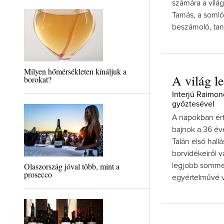
számára a vilá
Tamás, a somlói
beszámoló, tan
Milyen hőmérsékleten kínáljuk a
A világ l
borokat?
Interjú Raimo
győztesével
A napokban ért
bajnok a 36 é
Talán első hall
borvidékeiről v
Olaszország jóval több, mint a
legjobb sommel
prosecco
egyértelművé vá