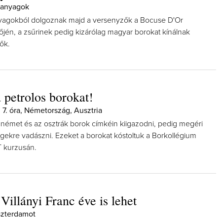
panyagok
yagokból dolgoznak majd a versenyzők a Bocuse D'Or
őjén, a zsűrinek pedig kizárólag magyar borokat kínálnak
ők.
 petrolos borokat!
 7. óra, Németország, Ausztria
émet és az osztrák borok címkéin kiigazodni, pedig megéri
lingekre vadászni. Ezeket a borokat kóstoltuk a Borkollégium
 kurzusán.
Villányi Franc éve is lehet
zterdamot