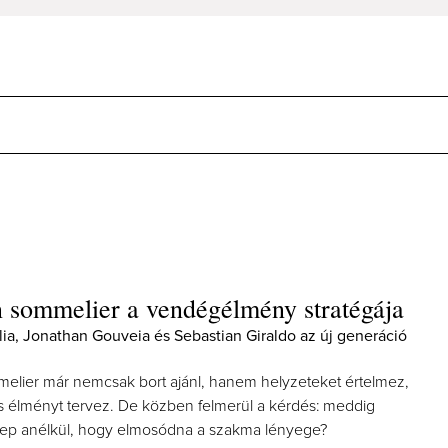
sommelier a vendégélmény stratégája
lia, Jonathan Gouveia és Sebastian Giraldo az új generáció
lier már nemcsak bort ajánl, hanem helyzeteket értelmez,
s élményt tervez. De közben felmerül a kérdés: meddig
erep anélkül, hogy elmosódna a szakma lényege?