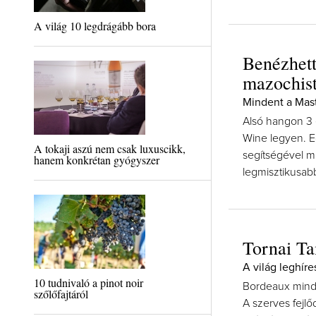
A világ 10 legdrágább bora
Benézhett
mazochist
Mindent a Mast
Alsó hangon 3 év
Wine legyen. E
A tokaji aszú nem csak luxuscikk,
segítségével mi
hanem konkrétan gyógyszer
legmisztikusab
Tornai Ta
A világ leghír
10 tudnivaló a pinot noir
Bordeaux mind
szőlőfajtáról
A szerves fejl