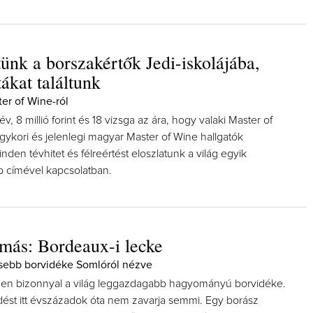
ünk a borszakértők Jedi-iskolájába,
ákat találtunk
er of Wine-ról
Így lesz valaki egy év alatt végz
borász #26 - tényleg a legutols
, 8 millió forint és 18 vizsga az ára, hogy valaki Master of
poszt
gykori és jelenlegi magyar Master of Wine hallgatók
Az extra ráadás fotók mellett a legjo
nden tévhitet és félreértést eloszlatunk a világ egyik
pillanatokat válogattam össze...
b címével kapcsolatban.
más: Bordeaux-i lecke
esebb borvidéke Somlóról nézve
en bizonnyal a világ leggazdagabb hagyományú borvidéke.
ődést itt évszázadok óta nem zavarja semmi. Egy borász