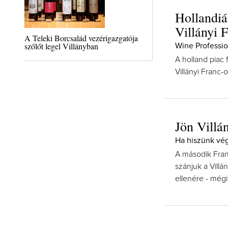
Hollandiá
Villányi 
A Teleki Borcsalád vezérigazgatója
szőlőt legel Villányban
Wine Professio
A holland piac 
Villányi Franc
Jön Villá
Ha hiszünk vé
A második Fran
szánjuk a Villá
ellenére - mégi