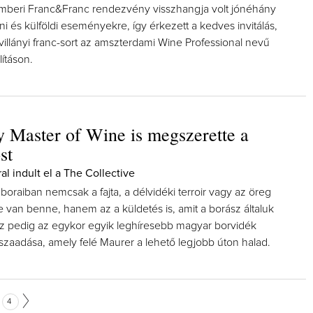
mberi Franc&Franc rendezvény visszhangja volt jónéhány
ni és külföldi eseményekre, így érkezett a kedves invitálás,
illányi franc-sort az amszterdami Wine Professional nevű
lításon.
y Master of Wine is megszerette a
st
l indult el a The Collective
oraiban nemcsak a fajta, a délvidéki terroir vagy az öreg
 van benne, hanem az a küldetés is, amit a borász általuk
 Ez pedig az egykor egyik leghíresebb magyar borvidék
szaadása, amely felé Maurer a lehető legjobb úton halad.
4