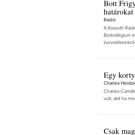
Bott Frig
határokat
Rádió
A Kossuth Rádi
Borkollégium év
borvidékeinkről
Egy korty
Charles Heids
Charles-Camille
volt, akit ha me
Csak mag