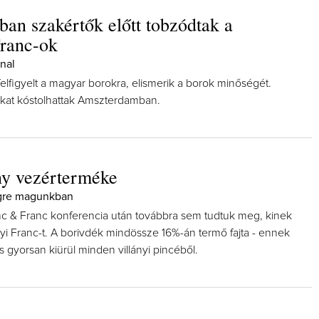
ban szakértők előtt tobzódtak a
Franc-ok
nal
felfigyelt a magyar borokra, elismerik a borok minőségét.
-okat kóstolhattak Amszterdamban.
ny vezérterméke
gre magunkban
c & Franc konferencia után továbbra sem tudtuk meg, kinek
nyi Franc-t. A borivdék mindössze 16%-án termő fajta - ennek
s gyorsan kiürül minden villányi pincéből.