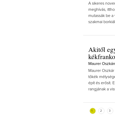
A sikeres nove
meghívás, ittho
mutassák be a v
szakmai borkiál
Akitől eg
kékfranko
Maurer Oszkárra
Maurer Oszkár b
tőkék mélysége
épít és erősít.
rangjának a vis
1
2
3