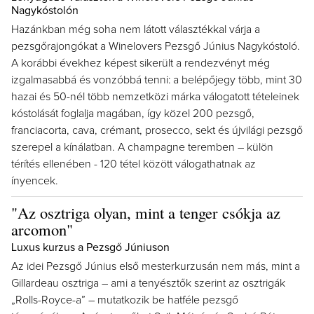
Nagykóstolón
Hazánkban még soha nem látott választékkal várja a
pezsgőrajongókat a Winelovers Pezsgő Június Nagykóstoló.
A korábbi évekhez képest sikerült a rendezvényt még
izgalmasabbá és vonzóbbá tenni: a belépőjegy több, mint 30
hazai és 50-nél több nemzetközi márka válogatott tételeinek
kóstolását foglalja magában, így közel 200 pezsgő,
franciacorta, cava, crémant, prosecco, sekt és újvilági pezsgő
szerepel a kínálatban. A champagne teremben – külön
térítés ellenében - 120 tétel között válogathatnak az
ínyencek.
"Az osztriga olyan, mint a tenger csókja az
arcomon"
Luxus kurzus a Pezsgő Júniuson
Az idei Pezsgő Június első mesterkurzusán nem más, mint a
Gillardeau osztriga – ami a tenyésztők szerint az osztrigák
„Rolls-Royce-a” – mutatkozik be hatféle pezsgő