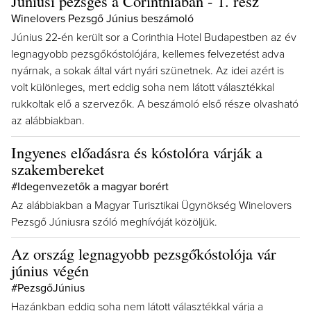
Júniusi pezsgés a Corinthiában - 1. rész
Winelovers Pezsgő Június beszámoló
Június 22-én került sor a Corinthia Hotel Budapestben az év
legnagyobb pezsgőkóstolójára, kellemes felvezetést adva
nyárnak, a sokak által várt nyári szünetnek. Az idei azért is
volt különleges, mert eddig soha nem látott választékkal
rukkoltak elő a szervezők. A beszámoló első része olvasható
az alábbiakban.
Ingyenes előadásra és kóstolóra várják a
szakembereket
#Idegenvezetők a magyar borért
Az alábbiakban a Magyar Turisztikai Ügynökség Winelovers
Pezsgő Júniusra szóló meghívóját közöljük.
Az ország legnagyobb pezsgőkóstolója vár
június végén
#PezsgőJúnius
Hazánkban eddig soha nem látott választékkal várja a