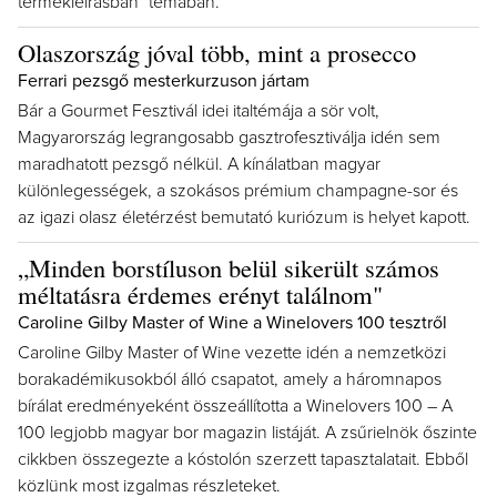
termékleírásban" témában.
Olaszország jóval több, mint a prosecco
Ferrari pezsgő mesterkurzuson jártam
Bár a Gourmet Fesztivál idei italtémája a sör volt,
Magyarország legrangosabb gasztrofesztiválja idén sem
maradhatott pezsgő nélkül. A kínálatban magyar
különlegességek, a szokásos prémium champagne-sor és
az igazi olasz életérzést bemutató kuriózum is helyet kapott.
„Minden borstíluson belül sikerült számos
méltatásra érdemes erényt találnom"
Caroline Gilby Master of Wine a Winelovers 100 tesztről
Caroline Gilby Master of Wine vezette idén a nemzetközi
borakadémikusokból álló csapatot, amely a háromnapos
bírálat eredményeként összeállította a Winelovers 100 – A
100 legjobb magyar bor magazin listáját. A zsűrielnök őszinte
cikkben összegezte a kóstolón szerzett tapasztalatait. Ebből
közlünk most izgalmas részleteket.