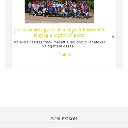
t végzett borász #26 -
Így lesz valaki egy év alatt végzett bo
olsó poszt
Megírtuk a modulzáró vizsgákat, már lázasan
az utolsó...
 a legjobb pillanatokat
sze...
BORLEXIKON