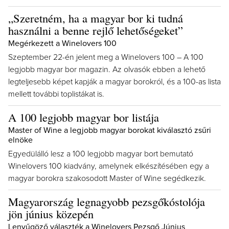
„Szeretném, ha a magyar bor ki tudná
használni a benne rejlő lehetőségeket”
Megérkezett a Winelovers 100
Szeptember 22-én jelent meg a Winelovers 100 – A 100
legjobb magyar bor magazin. Az olvasók ebben a lehető
legteljesebb képet kapják a magyar borokról, és a 100-as lista
mellett további toplistákat is.
A 100 legjobb magyar bor listája
Master of Wine a legjobb magyar borokat kiválasztó zsűri
elnöke
Egyedülálló lesz a 100 legjobb magyar bort bemutató
Winelovers 100 kiadvány, amelynek elkészítésében egy a
magyar borokra szakosodott Master of Wine segédkezik.
Magyarország legnagyobb pezsgőkóstolója
jön június közepén
Lenyűgöző választék a Winelovers Pezsgő Június