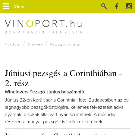
Menü
BORMAGAZIN IGÉNYESEN
/
/
Főoldal
Címkék
Pezsgő Június
Júniusi pezsgés a Corinthiában -
2. rész
Winelovers Pezsgő Június beszámoló
Június 22-én került sor a Corinthia Hotel Budapestben az év
legnagyobb pezsgőkóstolójára, kellemes felvezetést adva
nyárnak, a sokak által várt nyári szünetnek. A második
részben a magyar pezsgők is terítékre kerülnek.