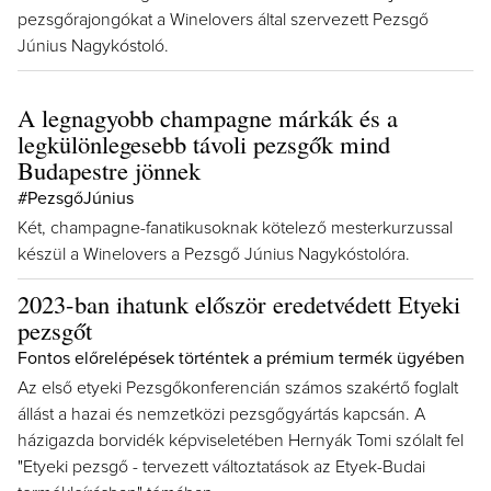
pezsgőrajongókat a Winelovers által szervezett Pezsgő
Június Nagykóstoló.
A legnagyobb champagne márkák és a
legkülönlegesebb távoli pezsgők mind
Budapestre jönnek
#PezsgőJúnius
Két, champagne-fanatikusoknak kötelező mesterkurzussal
készül a Winelovers a Pezsgő Június Nagykóstolóra.
2023-ban ihatunk először eredetvédett Etyeki
pezsgőt
Fontos előrelépések történtek a prémium termék ügyében
Az első etyeki Pezsgőkonferencián számos szakértő foglalt
állást a hazai és nemzetközi pezsgőgyártás kapcsán. A
házigazda borvidék képviseletében Hernyák Tomi szólalt fel
"Etyeki pezsgő - tervezett változtatások az Etyek-Budai