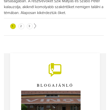
társaságában. A résztvevőket Szik Mátyás és Szabó Péter
kalauzolja, akiknél komolyabb szakértőket nemigen találni a
témában. Alaposan kikérdeztük őket.
1
2
3
BLOGAJÁNLÓ