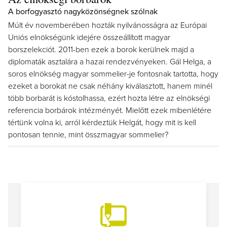
A borfogyasztó nagyközönségnek szólnak
Múlt év novemberében hozták nyilvánosságra az Európai
Uniós elnökségünk idejére összeállított magyar
borszelekciót. 2011-ben ezek a borok kerülnek majd a
diplomaták asztalára a hazai rendezvényeken. Gál Helga, a
soros elnökség magyar sommelier-je fontosnak tartotta, hogy
ezeket a borokat ne csak néhány kiválasztott, hanem minél
több borbarát is kóstolhassa, ezért hozta létre az elnökségi
referencia borbárok intézményét. Mielőtt ezek mibenlétére
tértünk volna ki, arról kérdeztük Helgát, hogy mit is kell
pontosan tennie, mint összmagyar sommelier?