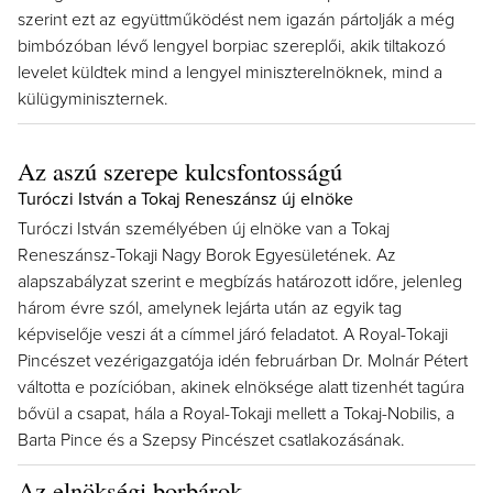
szerint ezt az együttműködést nem igazán pártolják a még
bimbózóban lévő lengyel borpiac szereplői, akik tiltakozó
levelet küldtek mind a lengyel miniszterelnöknek, mind a
külügyminiszternek.
Az aszú szerepe kulcsfontosságú
Turóczi István a Tokaj Reneszánsz új elnöke
Turóczi István személyében új elnöke van a Tokaj
Reneszánsz-Tokaji Nagy Borok Egyesületének. Az
alapszabályzat szerint e megbízás határozott időre, jelenleg
három évre szól, amelynek lejárta után az egyik tag
képviselője veszi át a címmel járó feladatot. A Royal-Tokaji
Pincészet vezérigazgatója idén februárban Dr. Molnár Pétert
váltotta e pozícióban, akinek elnöksége alatt tizenhét tagúra
bővül a csapat, hála a Royal-Tokaji mellett a Tokaj-Nobilis, a
Barta Pince és a Szepsy Pincészet csatlakozásának.
Az elnökségi borbárok