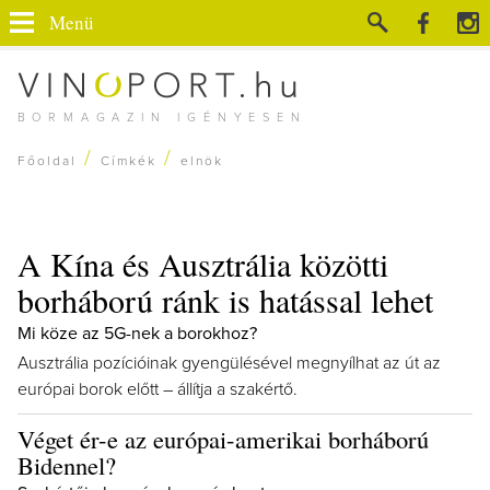
Menü
BORMAGAZIN IGÉNYESEN
/
/
Főoldal
Címkék
elnök
A Kína és Ausztrália közötti
borháború ránk is hatással lehet
Mi köze az 5G-nek a borokhoz?
Ausztrália pozícióinak gyengülésével megnyílhat az út az
európai borok előtt – állítja a szakértő.
Véget ér-e az európai-amerikai borháború
Bidennel?