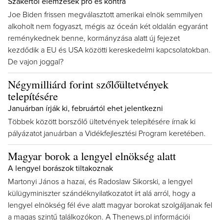
Szakértői elemzések pro és kontra
Joe Biden frissen megválasztott amerikai elnök semmilyen
alkoholt nem fogyaszt, mégis az óceán két oldalán egyaránt
reménykednek benne, kormányzása alatt új fejezet
kezdődik a EU és USA közötti kereskedelmi kapcsolatokban.
De vajon joggal?
Négymilliárd forint szőlőültetvények
telepítésére
Januárban írják ki, februártól ehet jelentkezni
Többek között borszőlő ültetvények telepítésére írnak ki
pályázatot januárban a Vidékfejlesztési Program keretében.
Magyar borok a lengyel elnökség alatt
A lengyel borászok tiltakoznak
Martonyi János a hazai, és Radoslaw Sikorski, a lengyel
külügyminiszter szándéknyilatkozatot írt alá arról, hogy a
lengyel elnökség fél éve alatt magyar borokat szolgáljanak fel
a magas szintű találkozókon. A Thenews.pl információi