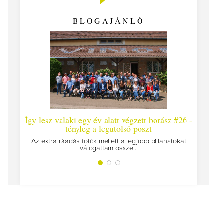
BLOGAJÁNLÓ
Így lesz valaki egy év alatt végzett borász #26 -
Így 
tényleg a legutolsó poszt
Megírt
Az extra ráadás fotók mellett a legjobb pillanatokat
válogattam össze...