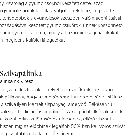
y kizárólag a gyümölcsökből készített cefre, azaz
 gyümölcsborok lepárlásával jöhetnek létre, míg szerte a
 elterjedtebbek a gyümölcsök szeszben való macerálásával
zzáadásával készített gyümölcslikőrök. Ennek köszönhető,
taságú gyümölcsaroma, amely a hazai minőségi pálinkákat
an meglepi a külföldi látogatókat.
Így lesz valaki egy év al
borász #26 - tényleg a 
poszt
Az extra ráadás fotók melle
pillanatokat válogattam 
Szilvapálinka
linkáink 7. rész
ar gyümölcs létezik, amelyet több vidékünkön is olyan
ak pálinkává, hogy az megérdemeli az eredetvédett státuszt.
 a szilva ilyen kiemelt alapanyag, amelyből Békésen túl
ítenek tradicionálisan pálinkát. A két párlat elkészítésének
i között óriási különbségek nincsenek, eltérő viszont a
, hiszen míg az előbbinek legalább 50%-ban kell vörös szilvát
dig az utóbbinál e fajta tiltólistán van.