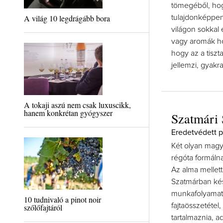
tömegéből, hog
A világ 10 legdrágább bora
tulajdonképpen
világon sokkal
vagy aromák ho
hogy az a tisz
jellemzi, gyakr
A tokaji aszú nem csak luxuscikk,
hanem konkrétan gyógyszer
Szatmári 
Eredetvédett pá
Két olyan magy
régóta formáln
Az alma mellett
Szatmárban kész
munkafolyamata
10 tudnivaló a pinot noir
fajtaösszetétel
szőlőfajtáról
tartalmaznia, ad