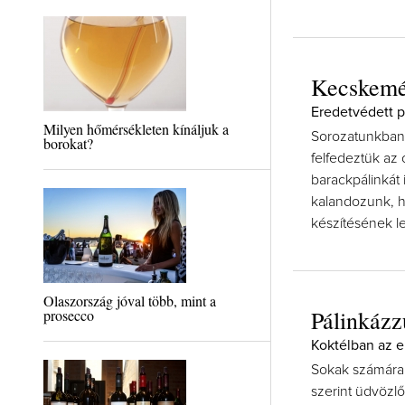
Kecskemé
Eredetvédett p
Milyen hőmérsékleten kínáljuk a
Sorozatunkban v
borokat?
felfedeztük az 
barackpálinkát
kalandozunk, h
készítésének l
Olaszország jóval több, mint a
Pálinkáz
prosecco
Koktélban az e
Sokak számára a
szerint üdvözlő