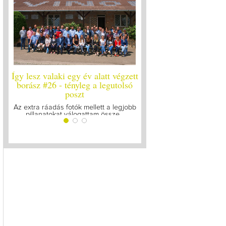
att végzett
Így lesz valaki egy év alatt végzett
Így lesz valaki
legutolsó
borász #25
borász #
Megírtuk a modulzáró vizsgákat, már
A járvány kitör
lázasan készülünk az utolsó...
gyűltünk ö
tt a legjobb
össze...