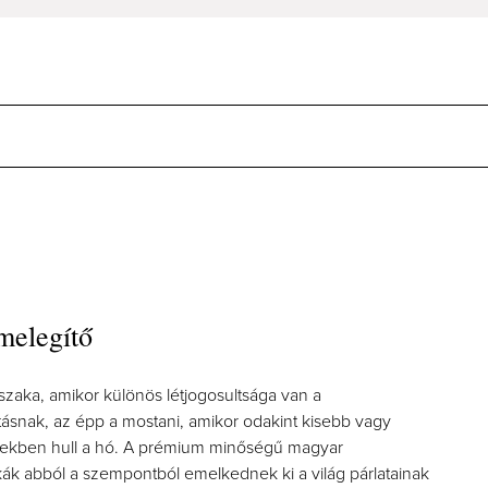
kmelegítő
szaka, amikor különös létjogosultsága van a
tásnak, az épp a mostani, amikor odakint kisebb vagy
ekben hull a hó. A prémium minőségű magyar
ák abból a szempontból emelkednek ki a világ párlatainak