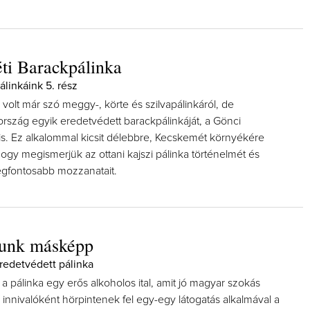
ti Barackpálinka
álinkáink 5. rész
olt már szó meggy-, körte és szilvapálinkáról, de
ország egyik eredetvédett barackpálinkáját, a Gönci
 is. Ez alkalommal kicsit délebbre, Kecskemét környékére
ogy megismerjük az ottani kajszi pálinka történelmét és
egfontosabb mozzanatait.
zunk másképp
redetvédett pálinka
 pálinka egy erős alkoholos ital, amit jó magyar szokás
 innivalóként hörpintenek fel egy-egy látogatás alkalmával a