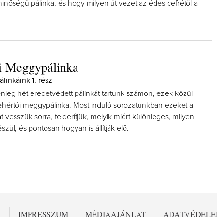
nőségű pálinka, és hogy milyen út vezet az édes cefrétől a
i Meggypálinka
linkáink 1. rész
nleg hét eredetvédett pálinkát tartunk számon, ezek közül
fehértói meggypálinka. Most induló sorozatunkban ezeket a
vesszük sorra, felderítjük, melyik miért különleges, milyen
zül, és pontosan hogyan is állítják elő.
N
IMPRESSZUM
MÉDIAAJÁNLAT
ADATVÉDEL