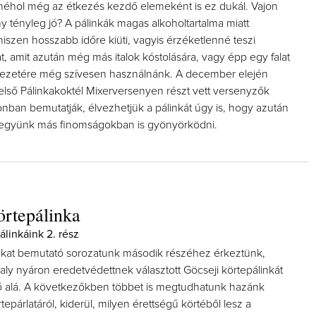
éhol még az étkezés kezdő elemeként is ez dukál. Vajon
 tényleg jó? A pálinkák magas alkoholtartalma miatt
iszen hosszabb időre kiüti, vagyis érzéketlenné teszi
t, amit azután még más italok kóstolására, vagy épp egy falat
vezetére még szívesen használnánk. A december elején
lső Pálinkakoktél Mixerversenyen részt vett versenyzők
nban bemutatják, élvezhetjük a pálinkát úgy is, hogy azután
együnk más finomságokban is gyönyörködni.
örtepálinka
álinkáink 2. rész
kat bemutató sorozatunk második részéhez érkeztünk,
ly nyáron eredetvédettnek választott Göcseji körtepálinkát
 alá. A következőkben többet is megtudhatunk hazánk
epárlatáról, kiderül, milyen érettségű körtéből lesz a