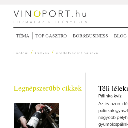
BORMAGAZIN IGÉNYESEN
TÉMA
TOP GASZTRO
BOR&BUSINESS
BLOG
/
/
Főoldal
Címkék
eredetvédett pálinka
Legnépszerűbb cikkek
Téli léle
Pálinka kvíz
Az év azon idő
pálinkafogyasz
nagyobb pelyh
gyümölcspálink