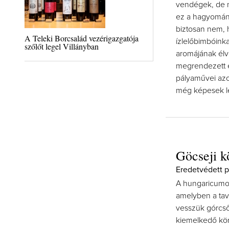
vendégek, de n
ez a hagyomány
biztosan nem, h
A Teleki Borcsalád vezérigazgatója
ízlelőbimbóinka
szőlőt legel Villányban
aromájának él
megrendezett e
pályaművei azo
még képesek l
Göcseji k
Eredetvédett p
A hungaricumo
amelyben a tava
vesszük górcső
kiemelkedő kört