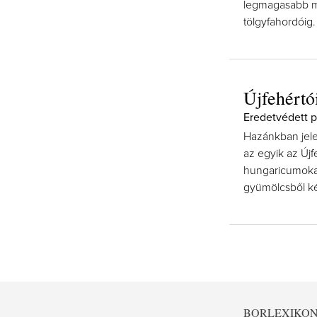
legmagasabb mi
tölgyfahordóig.
Újfehértó
Eredetvédett pá
Hazánkban jele
az egyik az Új
hungaricumokat 
gyümölcsből kés
BORLEXIKO