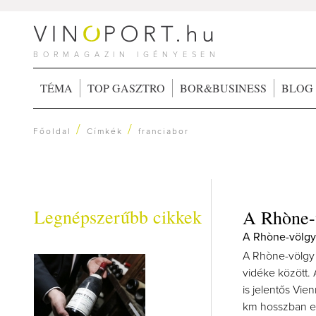
BORMAGAZIN IGÉNYESEN
TÉMA
TOP GASZTRO
BOR&BUSINESS
BLOG
/
/
Főoldal
Címkék
franciabor
Legnépszerűbb cikkek
A Rhòne-v
A Rhòne-völg
A Rhòne-völgy 
vidéke között. 
is jelentős Vie
km hosszban elt