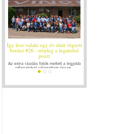
Így lesz valaki egy év alatt végzett
Így lesz valaki egy év 
borász #26 - tényleg a legutolsó
borász #25
poszt
Megírtuk a modulzáró vi
lázasan készülünk az 
Az extra ráadás fotók mellett a legjobb
pillanatokat válogattam össze...