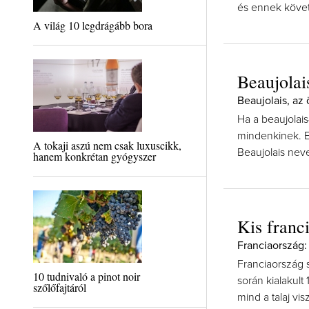
és ennek követ
A világ 10 legdrágább bora
Beaujolai
Beaujolais, az 
Ha a beaujolais
mindenkinek. E
A tokaji aszú nem csak luxuscikk,
Beaujolais neve
hanem konkrétan gyógyszer
Kis franc
Franciaország:
Franciaország 
10 tudnivaló a pinot noir
során kialakult
szőlőfajtáról
mind a talaj v