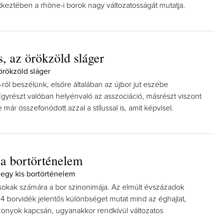
keztében a rhòne-i borok nagy változatosságát mutatja.
s, az örökzöld sláger
örökzöld sláger
-ról beszélünk, elsőre általában az újbor jut eszébe
gyrészt valóban helyénvaló az asszociáció, másrészt viszont
 már összefonódott azzal a stílussal is, amit képvisel.
ia bortörténelem
 egy kis bortörténelem
sokak számára a bor szinonimája. Az elmúlt évszázadok
 14 borvidék jelentős különbséget mutat mind az éghajlat,
iszonyok kapcsán, ugyanakkor rendkívül változatos