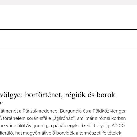
ölgye: bortörténet, régiók és borok
ye
átmenet a Párizsi-medence, Burgundia és a Földközi-tenger
A történelem során afféle „átjáróház”, ami már a római korban
nne városától Avignonig, a pápák egykori székhelyéig. A 200
erülő, hat megyén átívelő borvidék a természeti feltételek,