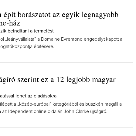
 épít borászatot az egyik legnagyobb
ne-ház
zik beindítani a termelést
ngol „leányvállalata” a Domaine Evremond engedélyt kapott a
Így lesz valaki e
togatóközpontja építésére.
borász #26 - té
p
Az extra ráadás fo
pillanatokat vá
ságíró szerint ez a 12 legjobb magyar
hatással lehet az eladásokra
ilépett a „közép-európai” kategóriából és büszkén megáll a
rja az Idependent online oldalán John Clarke újságíró.