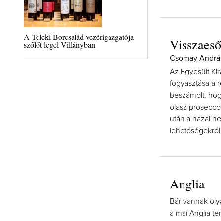
A Teleki Borcsalád vezérigazgatója
Visszaes
szőlőt legel Villányban
Csomay András
Az Egyesült K
fogyasztása a r
beszámolt, hog
olasz prosecco 
után a hazai he
lehetőségekről
Anglia
Bár vannak olya
a mai Anglia te