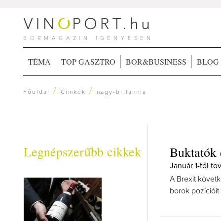
BORMAGAZIN IGÉNYESEN
TÉMA
TOP GASZTRO
BOR&BUSINESS
BLOG
/
/
Főoldal
Címkék
nagy-britannia
Legnépszerűbb cikkek
Buktatók
Január 1-től to
A Brexit követ
borok pozícióit