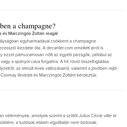
őben a champagne?
 és Marczingós Zoltán reagál
irályságban egyharmadával csökkent a champagne
ecesszió kezdete óta. A decanter.com emellett arról is
y ezzel párhuzamosan nőtt az egyéb pezsgők, például az
vagy a spanyol cava forgalma. A hír rövid összefoglalása
lyzetről, az elmúlt évek változásairól, valamint a jövőben rejlő
 Csomay Andrást és Marczingós Zoltánt kérdeztük.
n vélemények, amelyek szerint a szőlőt Julius Cézár vitte el
rületére, a tudósok ebben egyáltalán nem biztosak.