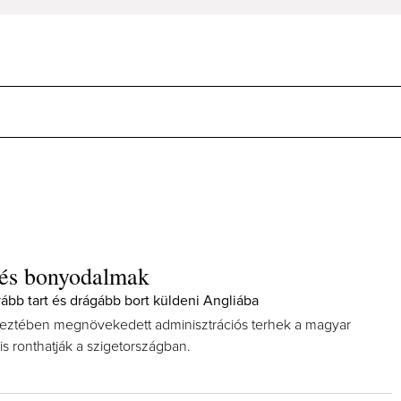
 és bonyodalmak
vább tart és drágább bort küldeni Angliába
keztében megnövekedett adminisztrációs terhek a magyar
 is ronthatják a szigetországban.