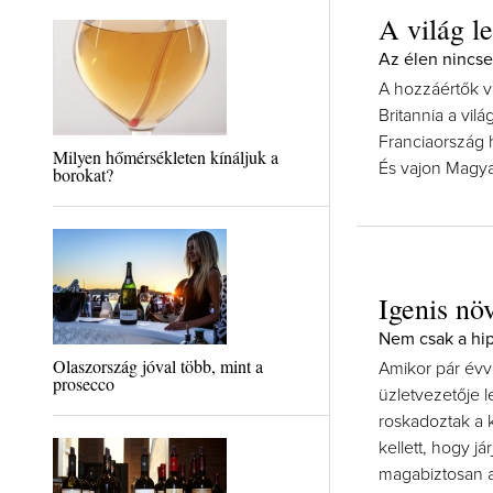
A világ l
Az élen nincs
A hozzáértők v
Britannia a vil
Franciaország
Milyen hőmérsékleten kínáljuk a
És vajon Magya
borokat?
Igenis növ
Nem csak a hip
Olaszország jóval több, mint a
Amikor pár évv
prosecco
üzletvezetője l
roskadoztak a k
kellett, hogy j
magabiztosan a