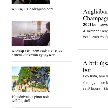
A világ 10 legdrágább bora
Angliában
Champag
2021-ben terve
A Taittinger a
borászata és lá
A tokaji aszú nem csak luxuscikk,
hanem konkrétan gyógyszer
A brit új
bor
Egy lista, ami 
A magyar bor k
saját lábán – í
10 tudnivaló a pinot noir
szőlőfajtáról