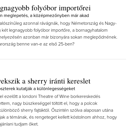
egnagyobb folyóbor importőrei
en meglepetés, a középmezőnyben már akad
alószínűleg azonnal rávágnák, hogy Németország és Nagy-
ág két legnagyobb folyóbor importőre, a bornagyhatalom
 helyezésén azonban már bizonyára sokan meglepődnének.
rország benne van-e az első 25-ben?
ekszik a sherry iránti kereslet
szterek kutatják a különlegességeket
el ezelőtt a londoni Theatre of Wine borkereskedés
ettem, nagy büszkeséggel töltött el, hogy a polcok
ülönböző sherry fajtáktól. Őszintén szólva alaposan utána
árjak a témának, és rengeteget kellett kóstolnom ahhoz, hogy
jánlani tudjam őket.