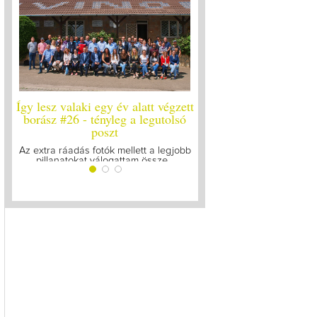
gy év alatt végzett
Így lesz valaki egy év alatt végzett
Így les
nyleg a legutolsó
borász #25
b
oszt
Megírtuk a modulzáró vizsgákat, már
A járvá
lázasan készülünk az utolsó...
gy
tók mellett a legjobb
logattam össze...