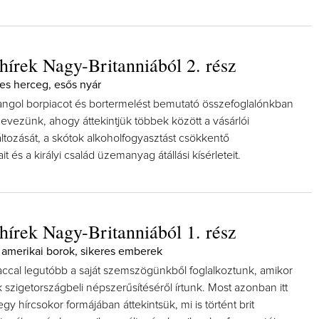
hírek Nagy-Britanniából 2. rész
les herceg, esős nyár
 angol borpiacot és bortermelést bemutató összefoglalónkban
evezünk, ahogy áttekintjük többek között a vásárlói
ltozását, a skótok alkoholfogyasztást csökkentő
it és a királyi család üzemanyag átállási kísérleteit.
hírek Nagy-Britanniából 1. rész
amerikai borok, sikeres emberek
accal legutóbb a saját szemszögünkből foglalkoztunk, amikor
szigetországbeli népszerűsítéséről írtunk. Most azonban itt
gy hírcsokor formájában áttekintsük, mi is történt brit