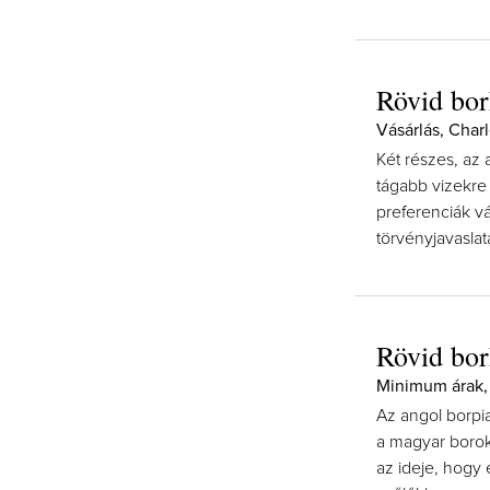
Rövid bor
Vásárlás, Char
Két részes, az
tágabb vizekre 
preferenciák vá
törvényjavaslata
Rövid bor
Minimum árak, 
Az angol borpi
a magyar borok 
az ideje, hogy e