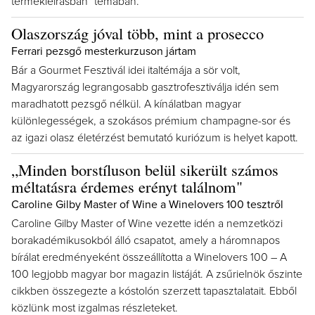
termékleírásban" témában.
Olaszország jóval több, mint a prosecco
Ferrari pezsgő mesterkurzuson jártam
Bár a Gourmet Fesztivál idei italtémája a sör volt,
Magyarország legrangosabb gasztrofesztiválja idén sem
maradhatott pezsgő nélkül. A kínálatban magyar
különlegességek, a szokásos prémium champagne-sor és
az igazi olasz életérzést bemutató kuriózum is helyet kapott.
„Minden borstíluson belül sikerült számos
méltatásra érdemes erényt találnom"
Caroline Gilby Master of Wine a Winelovers 100 tesztről
Caroline Gilby Master of Wine vezette idén a nemzetközi
borakadémikusokból álló csapatot, amely a háromnapos
bírálat eredményeként összeállította a Winelovers 100 – A
100 legjobb magyar bor magazin listáját. A zsűrielnök őszinte
cikkben összegezte a kóstolón szerzett tapasztalatait. Ebből
közlünk most izgalmas részleteket.