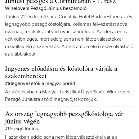
Júniusi pezsgés a Corinthiában - 1. rész
Winelovers Pezsgő Június beszámoló
Június 22-én került sor a Corinthia Hotel Budapestben az év
legnagyobb pezsgőkóstolójára, kellemes felvezetést adva
nyárnak, a sokak által várt nyári szünetnek. Az idei azért is
volt különleges, mert eddig soha nem látott választékkal
rukkoltak elő a szervezők. A beszámoló első része olvasható
az alábbiakban.
Ingyenes előadásra és kóstolóra várják a
szakembereket
#Idegenvezetők a magyar borért
Az alábbiakban a Magyar Turisztikai Ügynökség Winelovers
Pezsgő Júniusra szóló meghívóját közöljük.
Az ország legnagyobb pezsgőkóstolója vár
június végén
#PezsgőJúnius
Hazánkban eddig soha nem látott választékkal várja a