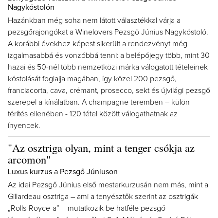
Nagykóstolón
Hazánkban még soha nem látott választékkal várja a
pezsgőrajongókat a Winelovers Pezsgő Június Nagykóstoló.
A korábbi évekhez képest sikerült a rendezvényt még
izgalmasabbá és vonzóbbá tenni: a belépőjegy több, mint 30
hazai és 50-nél több nemzetközi márka válogatott tételeinek
kóstolását foglalja magában, így közel 200 pezsgő,
franciacorta, cava, crémant, prosecco, sekt és újvilági pezsgő
szerepel a kínálatban. A champagne teremben – külön
térítés ellenében - 120 tétel között válogathatnak az
ínyencek.
"Az osztriga olyan, mint a tenger csókja az
arcomon"
Luxus kurzus a Pezsgő Júniuson
Az idei Pezsgő Június első mesterkurzusán nem más, mint a
Gillardeau osztriga – ami a tenyésztők szerint az osztrigák
„Rolls-Royce-a” – mutatkozik be hatféle pezsgő