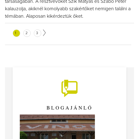
társaságában. A résztvevőket Szik Mátyás és Szabó Péter
kalauzolja, akiknél komolyabb szakértőket nemigen találni a
témában. Alaposan kikérdeztük őket.
1
2
3
BLOGAJÁNLÓ