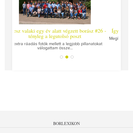
gzett borász #26 -
Így lesz valaki egy év alatt végzett borász
 poszt
Megírtuk a modulzáró vizsgákat, már lázasan kés
az utolsó...
gjobb pillanatokat
..
BORLEXIKON