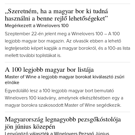
„Szeretném, ha a magyar bor ki tudná
használni a benne rejlő lehetőségeket”
Megérkezett a Winelovers 100
Szeptember 22-én jelent meg a Winelovers 100 – A 100
legjobb magyar bor magazin. Az olvasók ebben a lehető
legteljesebb képet kapják a magyar borokról, és a 100-as lista
mellett további toplistákat is.
A 100 legjobb magyar bor listája
Master of Wine a legjobb magyar borokat kiválasztó zsűri
elnöke
Egyedülálló lesz a 100 legjobb magyar bort bemutató
Winelovers 100 kiadvány, amelynek elkészítésében egy a
magyar borokra szakosodott Master of Wine segédkezik.
Magyarország legnagyobb pezsgőkóstolója
jön június közepén
Lenyűgöző választék a Winelovers Pezsgő Június