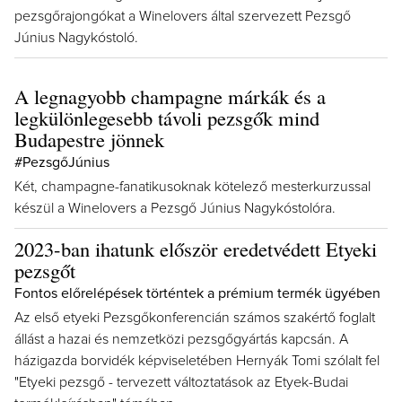
pezsgőrajongókat a Winelovers által szervezett Pezsgő
Június Nagykóstoló.
A legnagyobb champagne márkák és a
legkülönlegesebb távoli pezsgők mind
Budapestre jönnek
#PezsgőJúnius
Két, champagne-fanatikusoknak kötelező mesterkurzussal
készül a Winelovers a Pezsgő Június Nagykóstolóra.
2023-ban ihatunk először eredetvédett Etyeki
pezsgőt
Fontos előrelépések történtek a prémium termék ügyében
Az első etyeki Pezsgőkonferencián számos szakértő foglalt
állást a hazai és nemzetközi pezsgőgyártás kapcsán. A
házigazda borvidék képviseletében Hernyák Tomi szólalt fel
"Etyeki pezsgő - tervezett változtatások az Etyek-Budai