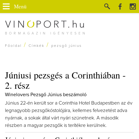
Menü
BORMAGAZIN IGÉNYESEN
/
/
Főoldal
Címkék
pezsgő június
Júniusi pezsgés a Corinthiában -
2. rész
Winelovers Pezsgő Június beszámoló
Június 22-én került sor a Corinthia Hotel Budapestben az év
legnagyobb pezsgőkóstolójára, kellemes felvezetést adva
nyárnak, a sokak által várt nyári szünetnek. A második
részben a magyar pezsgők is terítékre kerülnek.