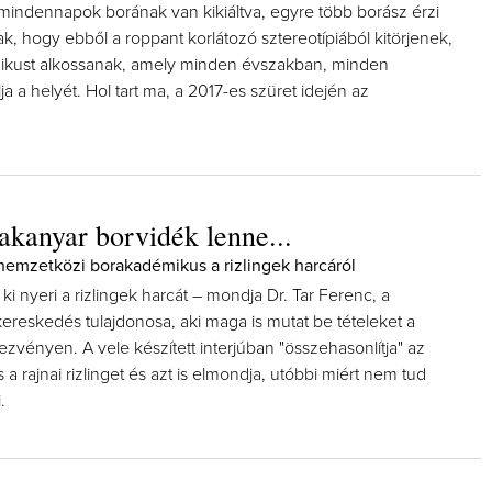
 mindennapok borának van kikiáltva, egyre több borász érzi
, hogy ebből a roppant korlátozó sztereotípiából kitörjenek,
szikust alkossanak, amely minden évszakban, minden
ja a helyét. Hol tart ma, a 2017-es szüret idején az
kanyar borvidék lenne...
 nemzetközi borakadémikus a rizlingek harcáról
i nyeri a rizlingek harcát – mondja Dr. Tar Ferenc, a
ereskedés tulajdonosa, aki maga is mutat be tételeket a
ezvényen. A vele készített interjúban "összehasonlítja" az
s a rajnai rizlinget és azt is elmondja, utóbbi miért nem tud
.