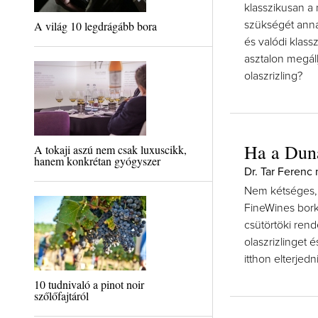
klasszikusan a
A világ 10 legdrágább bora
szükségét annak
és valódi klas
asztalon megáll
olaszrizling?
Ha a Duna
A tokaji aszú nem csak luxuscikk,
hanem konkrétan gyógyszer
Dr. Tar Ferenc
Nem kétséges, k
FineWines bork
csütörtöki rend
olaszrizlinget é
itthon elterjedni
10 tudnivaló a pinot noir
szőlőfajtáról