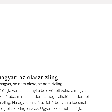
gyar: az olaszrizling
agyar, se nem olasz, se nem rizling
lőfajta van, ami annyira beleivódott volna a magyar
 kultúrába, mint a mindenütt megtalálható, mindenhol
zrizling. Ha egyetlen száraz fehérbor van a kocsmában,
leg olaszrizling lesz az. Ugyanakkor, noha a fajta