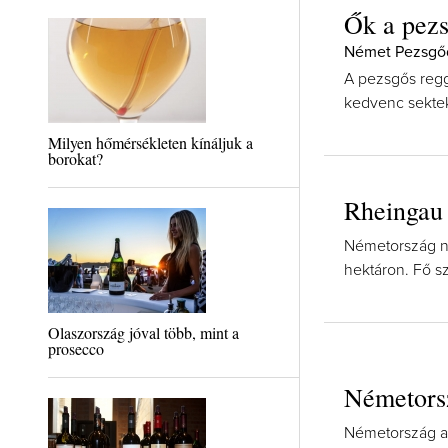
Ők a pezs
Német Pezsgőd
A pezsgős regg
kedvenc sektek
Milyen hőmérsékleten kínáljuk a
borokat?
Rheingau
Németország ny
hektáron. Fő sző
Olaszország jóval több, mint a
prosecco
Németors
Németország a s