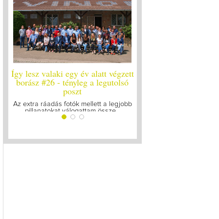
Így lesz valaki egy év alatt végzett
Így lesz valaki egy év ala
borász #26 - tényleg a legutolsó
borász #25
poszt
Megírtuk a modulzáró vizsg
lázasan készülünk az uto
Az extra ráadás fotók mellett a legjobb
pillanatokat válogattam össze...