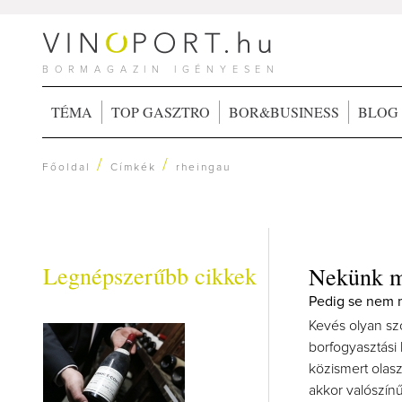
BORMAGAZIN IGÉNYESEN
TÉMA
TOP GASZTRO
BOR&BUSINESS
BLOG
/
/
Főoldal
Címkék
rheingau
Legnépszerűbb cikkek
Nekünk ma
Pedig se nem m
Kevés olyan sző
borfogyasztási
közismert olas
akkor valószínű