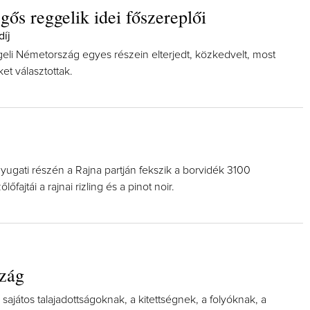
gős reggelik idei főszereplői
íj
eli Németország egyes részein elterjedt, közkedvelt, most
et választottak.
ugati részén a Rajna partján fekszik a borvidék 3100
lőfajtái a rajnai rizling és a pinot noir.
zág
ajátos talajadottságoknak, a kitettségnek, a folyóknak, a