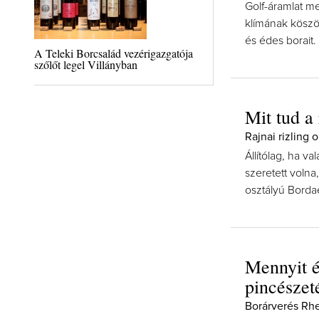
Golf-áramlat me
klímának köszön
és édes borait.
A Teleki Borcsalád vezérigazgatója
szőlőt legel Villányban
Mit tud a 
Rajnai rizling 
Állítólag, ha v
szeretett volna
osztályú Bordae
Mennyit é
pincészet
Borárverés Rh