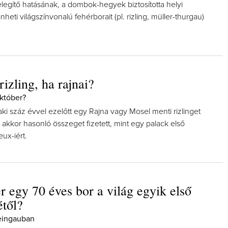
legítő hatásának, a dombok-hegyek biztosította helyi
heti világszínvonalú fehérborait (pl. rizling, müller-thurgau)
rizling, ha rajnai?
október?
alaki száz évvel ezelőtt egy Rajna vagy Mosel menti rizlinget
, akkor hasonló összeget fizetett, mint egy palack első
ux-iért.
r egy 70 éves bor a világ egyik első
étől?
eingauban