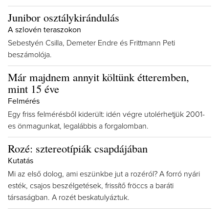
Junibor osztálykirándulás
A szlovén teraszokon
Sebestyén Csilla, Demeter Endre és Frittmann Peti
beszámolója.
Már majdnem annyit költünk étteremben,
mint 15 éve
Felmérés
Egy friss felmérésből kiderült: idén végre utolérhetjük 2001-
es önmagunkat, legalábbis a forgalomban.
Rozé: sztereotípiák csapdájában
Kutatás
Mi az első dolog, ami eszünkbe jut a rozéról? A forró nyári
esték, csajos beszélgetések, frissítő fröccs a baráti
társaságban. A rozét beskatulyáztuk.