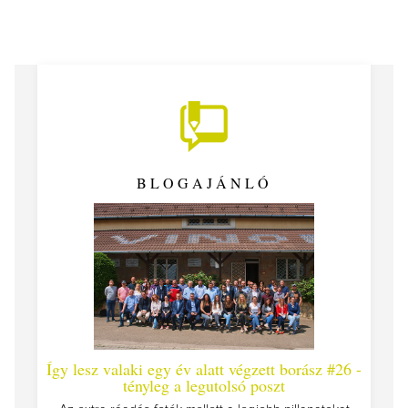
BLOGAJÁNLÓ
Így lesz valaki egy év alatt végzett borász #26 -
Így l
tényleg a legutolsó poszt
Megírtu