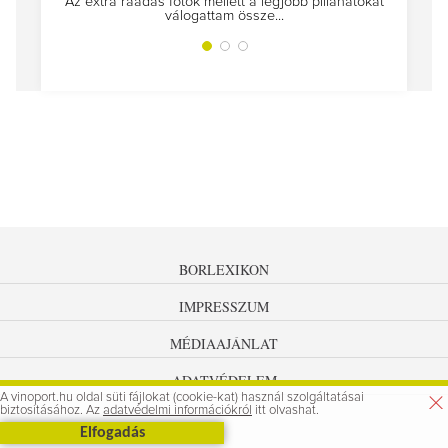
Az extra ráadás fotók mellett a legjobb pillanatokat
válogattam össze...
BORLEXIKON
IMPRESSZUM
MÉDIAAJÁNLAT
ADATVÉDELEM
A vinoport.hu oldal süti fájlokat (cookie-kat) használ szolgáltatásai
biztosításához. Az
adatvédelmi információkról
itt olvashat.
Elfogadás