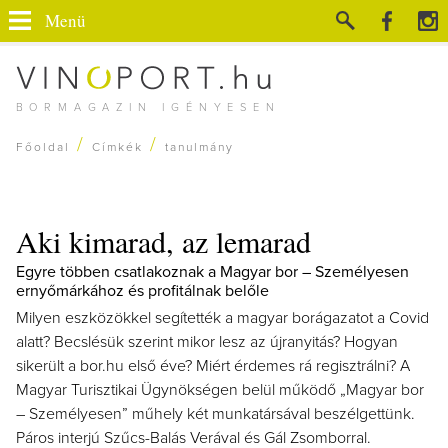
Menü
BORMAGAZIN IGÉNYESEN
/
/
Főoldal
Címkék
tanulmány
Aki kimarad, az lemarad
Egyre többen csatlakoznak a Magyar bor – Személyesen
ernyőmárkához és profitálnak belőle
Milyen eszközökkel segítették a magyar borágazatot a Covid
alatt? Becslésük szerint mikor lesz az újranyitás? Hogyan
sikerült a bor.hu első éve? Miért érdemes rá regisztrálni? A
Magyar Turisztikai Ügynökségen belül működő „Magyar bor
– Személyesen” műhely két munkatársával beszélgettünk.
Páros interjú Szűcs-Balás Verával és Gál Zsomborral.