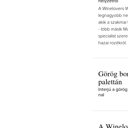
helyzetről
A Winelovers W
legnagyobb neve
akik a szakmai
- több másik Mas
specialist szere
hazai rozékról.
Görög bor
palettán
Interjú a görö
nal
A Winelov