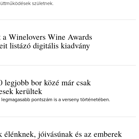
gyüttműködések születnek.
t a Winelovers Wine Awards
t listázó digitális kiadvány
Így l
bor
Az ex
p
 legjobb bor közé már csak
sek kerültek
 legmagasabb pontszám is a verseny történetében.
 élénknek, jóivásúnak és az emberek