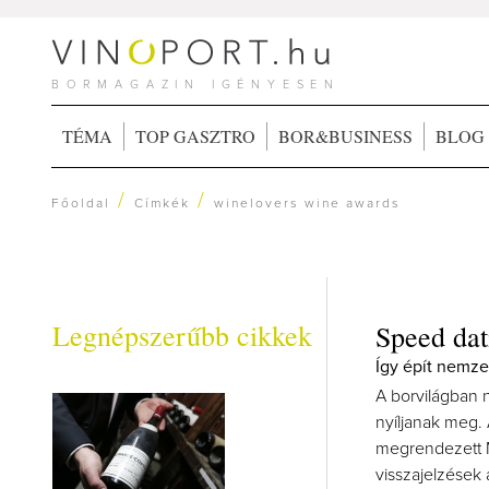
BORMAGAZIN IGÉNYESEN
TÉMA
TOP GASZTRO
BOR&BUSINESS
BLOG
/
/
Főoldal
Címkék
winelovers wine awards
Legnépszerűbb cikkek
Speed dat
Így épít nemze
A borvilágban n
nyíljanak meg
megrendezett M
visszajelzések