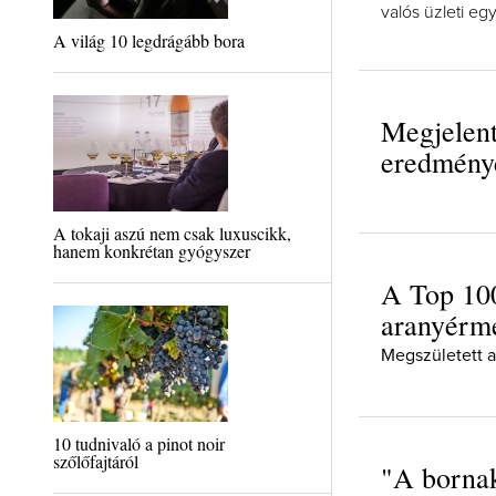
valós üzleti e
A világ 10 legdrágább bora
Megjelen
eredményei
A tokaji aszú nem csak luxuscikk,
hanem konkrétan gyógyszer
A Top 100
aranyérme
Megszületett a
10 tudnivaló a pinot noir
szőlőfajtáról
"A bornak