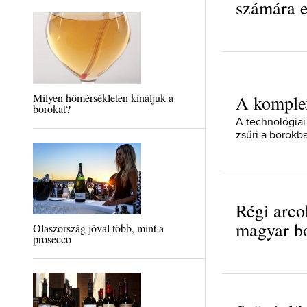
számára e
Milyen hőmérsékleten kínáljuk a
A komplex
borokat?
A technológiai 
zsűri a borokb
Régi arco
magyar bo
Olaszország jóval több, mint a
prosecco