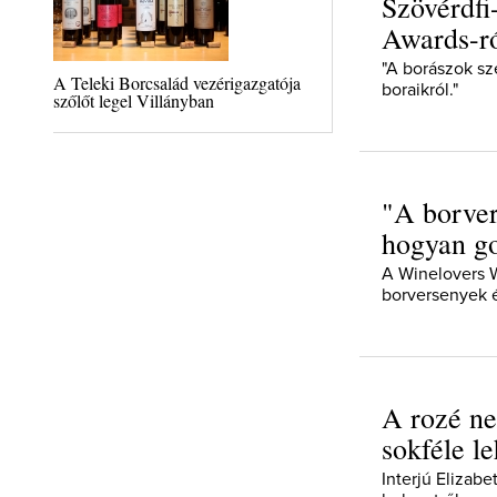
Szövérdfi
Awards-r
"A borászok sz
A Teleki Borcsalád vezérigazgatója
boraikról."
szőlőt legel Villányban
"A borver
hogyan go
A Winelovers W
borversenyek é
A rozé ne
sokféle le
Interjú Elizab