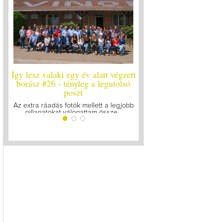
esz valaki egy év alatt végzett
Így lesz valaki egy év alatt vég
ász #26 - tényleg a legutolsó
borász #25
poszt
Megírtuk a modulzáró vizsgákat, m
lázasan készülünk az utolsó...
tra ráadás fotók mellett a legjobb
illanatokat válogattam össze...