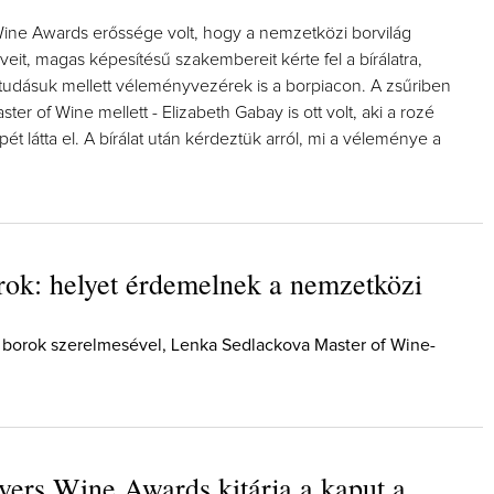
ine Awards erőssége volt, hogy a nemzetközi borvilág
it, magas képesítésű szakembereit kérte fel a bírálatra,
 tudásuk mellett véleményvezérek is a borpiacon. A zsűriben
ter of Wine mellett - Elizabeth Gabay is ott volt, aki a rozé
pét látta el. A bírálat után kérdeztük arról, mi a véleménye a
ok: helyet érdemelnek a nemzetközi
g borok szerelmesével, Lenka Sedlackova Master of Wine-
ers Wine Awards kitárja a kaput a