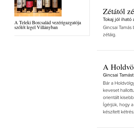
Zétától z
Tokaj jól iható 
A Teleki Borcsalád vezérigazgatója
szőlőt legel Villányban
Gincsai Tamás b
zétáig.
A Holdvöl
Gincsai Tamást
Bár a Holdvölg
keveset hallot
orientált kiseb
Ígérjük, hogy a
készített kétrés