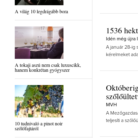
A világ 10 legdrágább bora
1536 hekt
Idén még újra 
A január 28-ig s
kérelmeket ada
A tokaji aszú nem csak luxuscikk,
hanem konkrétan gyógyszer
Októberig
szőlőülte
MVH
A Mezőgazdaság
teljesíti a szől
10 tudnivaló a pinot noir
szőlőfajtáról