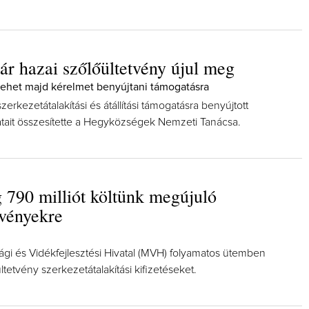
ár hazai szőlőültetvény újul meg
lehet majd kérelmet benyújtani támogatásra
Így lesz valaki egy 
zerkezetátalakítási és átállítási támogatásra benyújtott
borász #26 - tényl
tait összesítette a Hegyközségek Nemzeti Tanácsa.
posz
Az extra ráadás fotók 
pillanatokat váloga
 790 milliót költünk megújuló
tvényekre
i és Vidékfejlesztési Hivatal (MVH) folyamatos ütemben
őültetvény szerkezetátalakítási kifizetéseket.