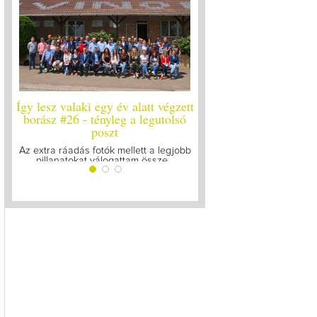
év alatt végzett
Így lesz valaki egy év alatt végzett
Így lesz v
eg a legutolsó
borász #25
borá
t
Megírtuk a modulzáró vizsgákat, már
A járvány 
lázasan készülünk az utolsó...
gyűlt
mellett a legjobb
ttam össze...