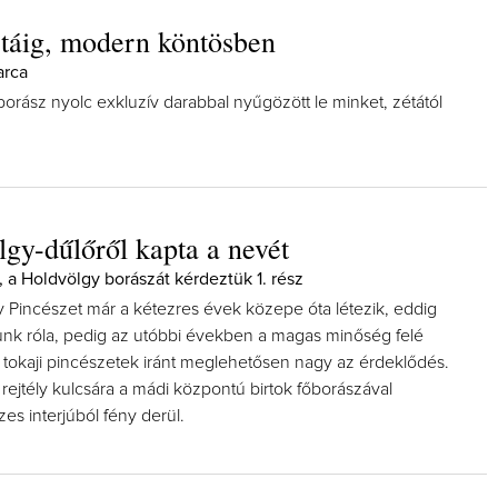
étáig, modern köntösben
arca
orász nyolc exkluzív darabbal nyűgözött le minket, zétától
gy-dűlőről kapta a nevét
, a Holdvölgy borászát kérdeztük 1. rész
y Pincészet már a kétezres évek közepe óta létezik, eddig
tunk róla, pedig az utóbbi években a magas minőség felé
b tokaji pincészetek iránt meglehetősen nagy az érdeklődés.
 rejtély kulcsára a mádi központú birtok főborászával
zes interjúból fény derül.