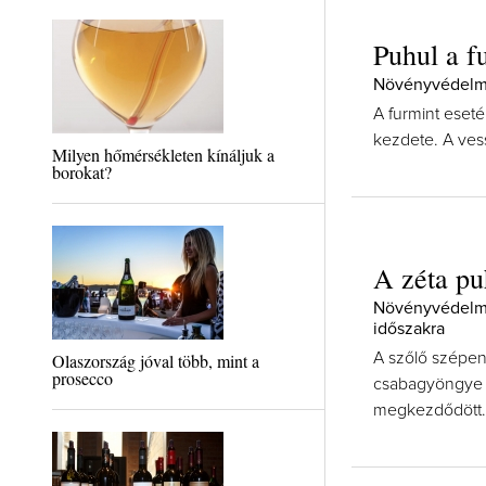
Puhul a f
Növényvédelmi 
A furmint eset
kezdete. A ves
Milyen hőmérsékleten kínáljuk a
borokat?
A zéta pu
Növényvédelmi 
időszakra
Olaszország jóval több, mint a
A szőlő szépen 
prosecco
csabagyöngye p
megkezdődött.