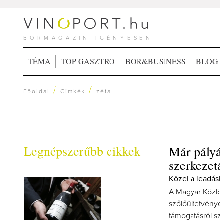
BORMAGAZIN IGÉNYESEN
TÉMA
TOP GASZTRO
BOR&BUSINESS
BLOG
/
/
Főoldal
Címkék
zéta
Legnépszerűbb cikkek
Már pályá
szerkezet
Közel a leadási
A Magyar Közlö
szőlőültetvénye
támogatásról sz