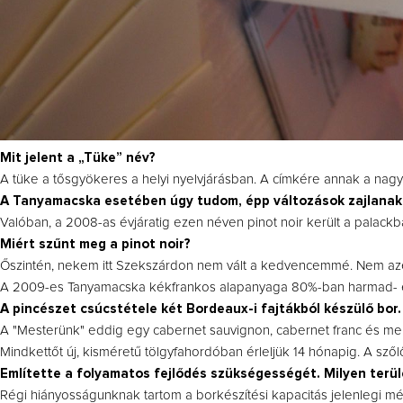
Mit jelent a „Tüke” név?
A tüke a tősgyökeres a helyi nyelvjárásban. A címkére annak a nagyap
A Tanyamacska esetében úgy tudom, épp változások zajlana
Valóban, a 2008-as évjáratig ezen néven pinot noir került a palackb
Miért szűnt meg a pinot noir?
Őszintén, nekem itt Szekszárdon nem vált a kedvencemmé. Nem azért
A 2009-es Tanyamacska kékfrankos alapanyaga 80%-ban harmad- és 
A pincészet csúcstétele két Bordeaux-i fajtákból készülő bor
A "Mesterünk" eddig egy cabernet sauvignon, cabernet franc és merlot 
Mindkettőt új, kisméretű tölgyfahordóban érleljük 14 hónapig. A s
Említette a folyamatos fejlődés szükségességét. Milyen terü
Régi hiányosságunknak tartom a borkészítési kapacitás jelenlegi mé