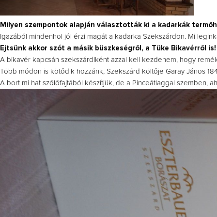
Milyen szempontok alapján választották ki a kadarkák termőh
Igazából mindenhol jól érzi magát a kadarka Szekszárdon. Mi legink
Ejtsünk akkor szót a másik büszkeségről, a Tüke Bikavérről is!
A bikavér kapcsán szekszárdiként azzal kell kezdenem, hogy remélem
Több módon is kötődik hozzánk, Szekszárd költője Garay János 1846-b
A bort mi hat szőlőfajtából készítjük, de a Pinceátlaggal szemben, ah