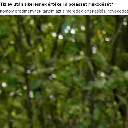
Tíz év után sikeresnek értékeli a borászat működését?
Komoly eredménynek tartom azt a meredek értékesítési növekedést,