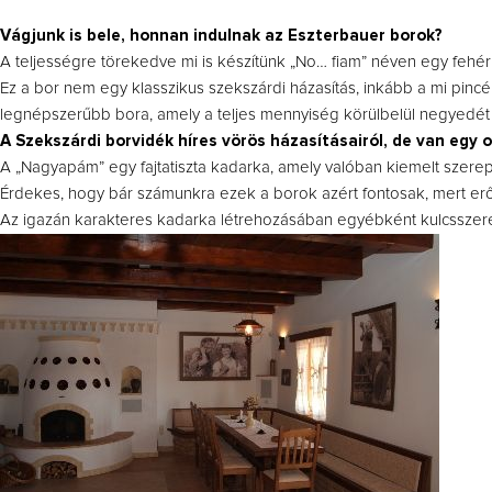
Vágjunk is bele, honnan indulnak az Eszterbauer borok?
A teljességre törekedve mi is készítünk „No… fiam” néven egy fehérb
Ez a bor nem egy klasszikus szekszárdi házasítás, inkább a mi pincén
legnépszerűbb bora, amely a teljes mennyiség körülbelül negyedét t
A Szekszárdi borvidék híres vörös házasításairól, de van egy o
A „Nagyapám” egy fajtatiszta kadarka, amely valóban kiemelt szerep
Érdekes, hogy bár számunkra ezek a borok azért fontosak, mert erő
Az igazán karakteres kadarka létrehozásában egyébként kulcsszerepe