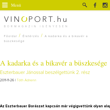
Menü
BORMAGAZIN IGÉNYESEN
/
/
Főoldal
Életérzés
A kadarka és a bikavér a
büszkesége
A kadarka és a bikavér a büszkesége
Eszterbauer Jánossal beszélgettünk 2. rész
2011-11-26 |
Tóth Adrienn
Az Eszterbauer Borászat kapcsán már végigvettünk olyan alapv