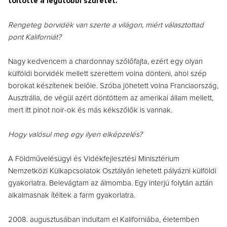
töltötte a legutóbbi szüretet.
Rengeteg borvidék van szerte a világon, miért választottad
pont Kaliforniát?
Nagy kedvencem a chardonnay szőlőfajta, ezért egy olyan
külföldi borvidék mellett szerettem volna dönteni, ahol szép
borokat készítenek belőle. Szóba jöhetett volna Franciaország,
Ausztrália, de végül azért döntöttem az amerikai állam mellett,
mert itt pinot noir-ok és más kékszőlők is vannak.
Hogy valósul meg egy ilyen elképzelés?
A Földművelésügyi és Vidékfejlesztési Minisztérium
Nemzetközi Külkapcsolatok Osztályán lehetett pályázni külföldi
gyakorlatra. Belevágtam az álmomba. Egy interjú folytán aztán
alkalmasnak ítéltek a farm gyakorlatra.
2008. augusztusában indultam el Kaliforniába, életemben