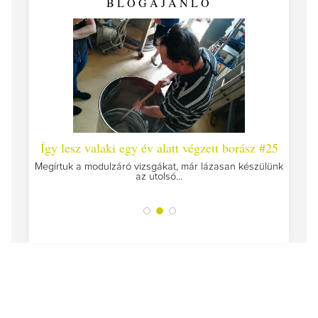
BLOGAJÁNLÓ
 #26 -
Így lesz valaki egy év alatt végzett borász #25
Így l
Megírtuk a modulzáró vizsgákat, már lázasan készülünk
az utolsó...
tokat
A jár