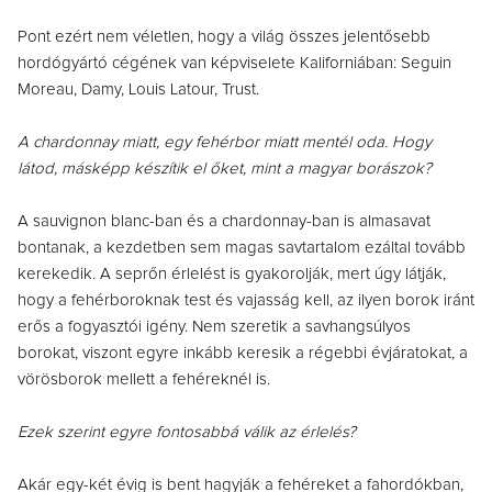
Pont ezért nem véletlen, hogy a világ összes jelentősebb
hordógyártó cégének van képviselete Kaliforniában: Seguin
Moreau, Damy, Louis Latour, Trust.
A chardonnay miatt, egy fehérbor miatt mentél oda. Hogy
látod, másképp készítik el őket, mint a magyar borászok?
A sauvignon blanc-ban és a chardonnay-ban is almasavat
bontanak, a kezdetben sem magas savtartalom ezáltal tovább
kerekedik. A seprőn érlelést is gyakorolják, mert úgy látják,
hogy a fehérboroknak test és vajasság kell, az ilyen borok iránt
erős a fogyasztói igény. Nem szeretik a savhangsúlyos
borokat, viszont egyre inkább keresik a régebbi évjáratokat, a
vörösborok mellett a fehéreknél is.
Ezek szerint egyre fontosabbá válik az érlelés?
Akár egy-két évig is bent hagyják a fehéreket a fahordókban,