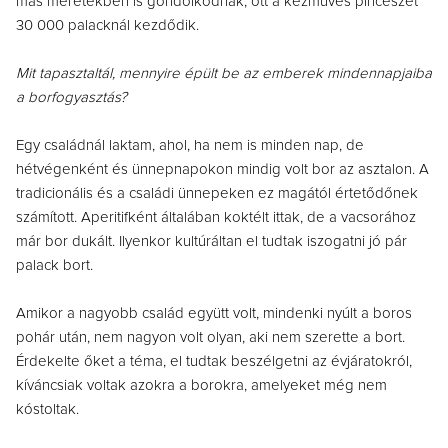
más méretekben is gondolkodnak, ott a kézműves pincészet
30 000 palacknál kezdődik.
Mit tapasztaltál, mennyire épült be az emberek mindennapjaiba
a borfogyasztás?
Egy családnál laktam, ahol, ha nem is minden nap, de
hétvégenként és ünnepnapokon mindig volt bor az asztalon. A
tradicionális és a családi ünnepeken ez magától értetődőnek
számított. Aperitifként általában koktélt ittak, de a vacsorához
már bor dukált. Ilyenkor kultúráltan el tudtak iszogatni jó pár
palack bort.
Amikor a nagyobb család együtt volt, mindenki nyúlt a boros
pohár után, nem nagyon volt olyan, aki nem szerette a bort.
Érdekelte őket a téma, el tudtak beszélgetni az évjáratokról,
kíváncsiak voltak azokra a borokra, amelyeket még nem
kóstoltak.