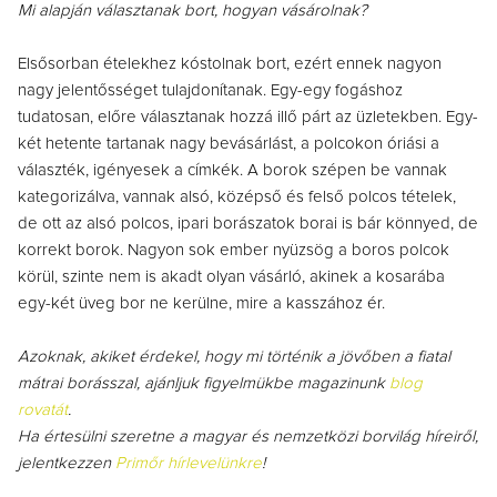
Mi alapján választanak bort, hogyan vásárolnak?
Elsősorban ételekhez kóstolnak bort, ezért ennek nagyon
nagy jelentősséget tulajdonítanak. Egy-egy fogáshoz
tudatosan, előre választanak hozzá illő párt az üzletekben. Egy-
két hetente tartanak nagy bevásárlást, a polcokon óriási a
választék, igényesek a címkék. A borok szépen be vannak
kategorizálva, vannak alsó, középső és felső polcos tételek,
de ott az alsó polcos, ipari borászatok borai is bár könnyed, de
korrekt borok. Nagyon sok ember nyüzsög a boros polcok
körül, szinte nem is akadt olyan vásárló, akinek a kosarába
egy-két üveg bor ne kerülne, mire a kasszához ér.
Azoknak, akiket érdekel, hogy mi történik a jövőben a fiatal
mátrai borásszal, ajánljuk figyelmükbe magazinunk
blog
rovatát
.
Ha értesülni szeretne a magyar és nemzetközi borvilág híreiről,
jelentkezzen
Primőr hírlevelünkre
!