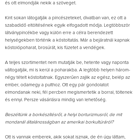
és ott elmondják nekik a szöveget.
Kint sokan látogatják a pincészeteket, divatban van, ez ott a
szabadidő eltöltésének egyik elfogadott módja. Legtöbbször
látványpincékbe vagy külön erre a célra berendezett
helységekben történik a kóstoltatás. Már a bejáratnál kapnak
kóstolópoharat, brosúrát, kis füzetet a vendégek.
A teljes szortimentet nem mutatják be, hetente vagy naponta
váltogatják, mi is kerül a poharakba. A legtöbb helyen három-
négy tételt kóstoltatnak. Egyszerűen zajlik az egész, belép az
ember, odamegy a pulthoz. Ott egy pár gondolatot
elmondanak neki, fél percben megismertetik a borral, töltenek
és ennyi. Persze vásárlásra mindig van lehetőség.
Beszéltünk a borkészítésről, a helyi borturizmusról, de mit
mondanál általánosságban az amerikai borkultúráról?
Ott is vannak emberek, akik sokat isznak, de én úgy láttam,