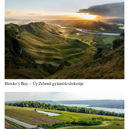
Hawke's Bay – Új-Zéland gyümölcsöskertje