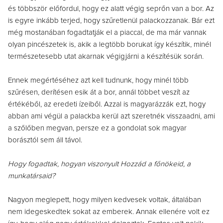
és többször előfordul, hogy ez alatt végig seprőn van a bor. Az
is egyre inkább terjed, hogy szűretlenül palackozzanak. Bár ezt
még mostanában fogadtatják el a piaccal, de ma már vannak
olyan pincészetek is, akik a legtöbb borukat így készítik, minél
természetesebb utat akarnak végigjárni a készítésük során.
Ennek megértéséhez azt kell tudnunk, hogy minél több
szűrésen, derítésen esik át a bor, annál többet veszít az
értékéből, az eredeti ízeiből. Azzal is magyarázzák ezt, hogy
abban ami végül a palackba kerül azt szeretnék visszaadni, ami
a szőlőben megvan, persze ez a gondolat sok magyar
borásztól sem áll távol.
Hogy fogadtak, hogyan viszonyult Hozzád a főnökeid, a
munkatársaid?
Nagyon meglepett, hogy milyen kedvesek voltak, általában
nem idegeskedtek sokat az emberek. Annak ellenére volt ez