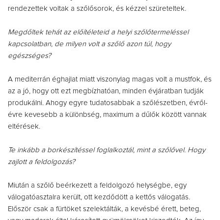
rendezettek voltak a szőlősorok, és kézzel szüreteltek.
Megdőltek tehát az előítéleteid a helyi szőlőtermeléssel
kapcsolatban, de milyen volt a szőlő azon túl, hogy
egészséges?
A mediterrán éghajlat miatt viszonylag magas volt a mustfok, és
az a jó, hogy ott ezt megbízhatóan, minden évjáratban tudják
produkálni. Ahogy egyre tudatosabbak a szőlészetben, évről-
évre kevesebb a különbség, maximum a dűlők között vannak
eltérések.
Te inkább a borkészítéssel foglalkoztál, mint a szőlővel. Hogy
zajlott a feldolgozás?
Miután a szőlő beérkezett a feldolgozó helységbe, egy
válogatóasztalra került, ott kezdődött a kettős válogatás.
Először csak a fürtöket szelektálták, a kevésbé érett, beteg,