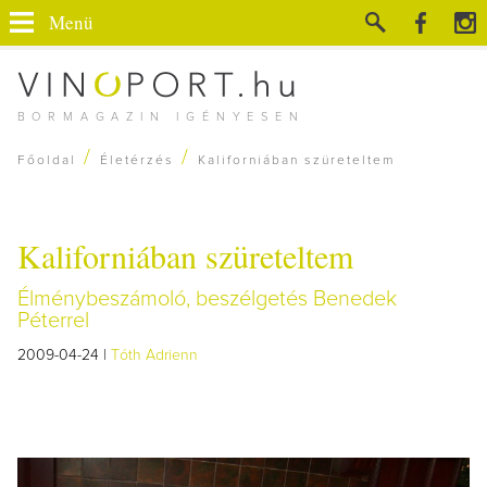
Menü
BORMAGAZIN IGÉNYESEN
/
/
Főoldal
Életérzés
Kaliforniában szüreteltem
Kaliforniában szüreteltem
Élménybeszámoló, beszélgetés Benedek
Péterrel
2009-04-24 |
Tóth Adrienn