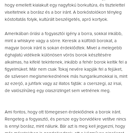
hogy emellett kialakult egy nagyfokú borkultúra, és tisztelettel
viseltetnek a borász és a bor iránt. A borkóstolókon tényleg
kóstoltatás folyik, kultúrált beszélgetés, apró kortyok.
Amerikában óriási a fogyasztói igény a borra, sokkal inkább,
mint a whiskyre vagy a sörre. Keresik a külföldi borokat, a
magyar borok iránt is sokan érdeklődtek. Mivel a melegebb
éghajlatú vidékeik különösen vörös borok készítésére
alkalmas, ha kifelé tekintenek, inkább a fehér borok keltik fel a
figyelmüket. Már nem csak Tokaj nevére kapják fel a fejüket,
de szívesen megismerkednének más hungarikumokkal is, mint
az ezerjó, a juhfark vagy az illatos fajták: a cserszegi, az irsai,
de valószínűleg egy olaszrizlinget sem vetnének meg.
Ami fontos, hogy ott tömegesen érdeklődnek a borok iránt.
Rengeteg a fogyasztó, és persze egy borvidékre vetítve nincs
is ennyi borász, mint nálunk. Bár azt is meg kell jegyezni, hogy