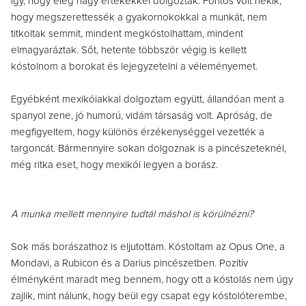
így, hogy elég nagy értékekkel dolgoztak. Fontos volt nekik,
hogy megszerettessék a gyakornokokkal a munkát, nem
titkoltak semmit, mindent megkóstolhattam, mindent
elmagyaráztak. Sőt, hetente többször végig is kellett
kóstolnom a borokat és lejegyzetelni a véleményemet.
Egyébként mexikóiakkal dolgoztam együtt, állandóan ment a
spanyol zene, jó humorú, vidám társaság volt. Apróság, de
megfigyeltem, hogy különös érzékenységgel vezették a
targoncát. Bármennyire sokan dolgoznak is a pincészeteknél,
még ritka eset, hogy mexikói legyen a borász.
A munka mellett mennyire tudtál máshol is körülnézni?
Sok más borászathoz is eljutottam. Kóstoltam az Opus One, a
Mondavi, a Rubicon és a Darius pincészetben. Pozitív
élményként maradt meg bennem, hogy ott a kóstolás nem úgy
zajlik, mint nálunk, hogy beül egy csapat egy kóstolóterembe,