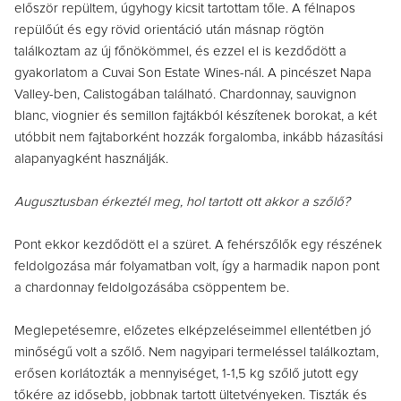
először repültem, úgyhogy kicsit tartottam tőle. A félnapos
repülőút és egy rövid orientáció után másnap rögtön
találkoztam az új főnökömmel, és ezzel el is kezdődött a
gyakorlatom a Cuvai Son Estate Wines-nál. A pincészet Napa
Valley-ben, Calistogában található. Chardonnay, sauvignon
blanc, viognier és semillon fajtákból készítenek borokat, a két
utóbbit nem fajtaborként hozzák forgalomba, inkább házasítási
alapanyagként használják.
Augusztusban érkeztél meg, hol tartott ott akkor a szőlő?
Pont ekkor kezdődött el a szüret. A fehérszőlők egy részének
feldolgozása már folyamatban volt, így a harmadik napon pont
a chardonnay feldolgozásába csöppentem be.
Meglepetésemre, előzetes elképzeléseimmel ellentétben jó
minőségű volt a szőlő. Nem nagyipari termeléssel találkoztam,
erősen korlátozták a mennyiséget, 1-1,5 kg szőlő jutott egy
tőkére az idősebb, jobbnak tartott ültetvényeken. Tiszták és