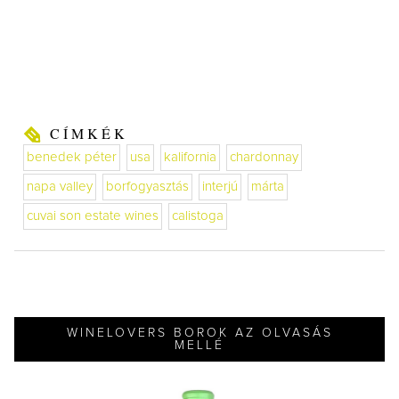
CÍMKÉK
benedek péter
usa
kalifornia
chardonnay
napa valley
borfogyasztás
interjú
márta
cuvai son estate wines
calistoga
WINELOVERS BOROK AZ OLVASÁS
MELLÉ