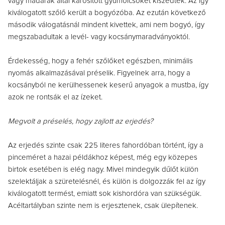
vagy madarak által károsított gyümölcsöket kiszedték. Az így
kiválogatott szőlő került a bogyózóba. Az ezután következő
második válogatásnál mindent kivettek, ami nem bogyó, így
megszabadultak a levél- vagy kocsánymaradványoktól.
Érdekesség, hogy a fehér szőlőket egészben, minimális
nyomás alkalmazásával préselik. Figyelnek arra, hogy a
kocsányból ne kerülhessenek keserű anyagok a mustba, így
azok ne rontsák el az ízeket.
Megvolt a préselés, hogy zajlott az erjedés?
Az erjedés szinte csak 225 literes fahordóban történt, így a
pinceméret a hazai példákhoz képest, még egy közepes
birtok esetében is elég nagy. Mivel mindegyik dűlőt külön
szelektáljak a szüretelésnél, és külön is dolgozzák fel az így
kiválogatott termést, emiatt sok kishordóra van szükségük.
Acéltartályban szinte nem is erjesztenek, csak ülepítenek.