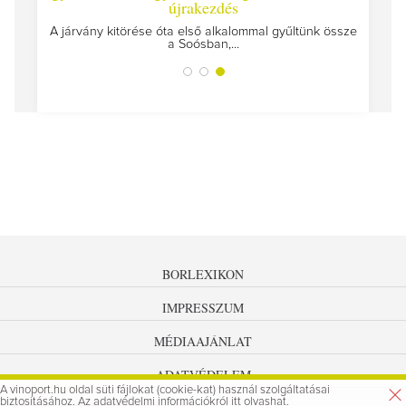
újrakezdés
szülünk
A járvány kitörése óta első alkalommal gyűltünk össze
a Soósban,...
BORLEXIKON
IMPRESSZUM
MÉDIAAJÁNLAT
ADATVÉDELEM
A vinoport.hu oldal süti fájlokat (cookie-kat) használ szolgáltatásai
biztosításához. Az
adatvédelmi információkról
itt olvashat.