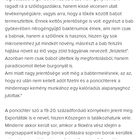
ragadt rá a szőlősgazdákra, hanem kissé viccesen utalt
tevékenységükre, vagyis arra, hogy a tőkék között babot
termesztettek. Ennek kettős jelentősége is volt: egyrészt a bab
gyökerében nitrogéngyűjtő baktériumok élnek, ami nem csak
a babnak, hanem a szőlőnek is hasznos, hiszen így sok
mikroelemhez jut mindkét növény, másrészt a bab felszíni
hajtása növeli az élő vagy zöld trágyának nevezett „felületet”.
Azonban nem csak babot ültettek ily megfontolásból, hanem
paradicsomot illetve burgonyát is.
Ami miatt nagy jelentősége volt még a babtermelésnek, az az,
hogy ez után nem kellett adót fizetni és a poncichterek a
mindennapi kemény munkához egy kalóriadús alapanyaghoz
jutottak."
A poncichter szó a 19-20. századforduló környékén jelent meg.
Exportálták is e nevet, hiszen Kőszegen is találkozhatunk vele.
Minderre akkor került sor, amikor a filoxéra vész idején a
megcsappant kőszegi borok pótlására soproni borok kerültek