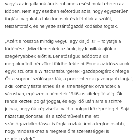
vagyis az ingatlanok ára is rohamos esést mutat ebben az
időben. Nem egy esetben előfordult az is, hogy egyszerűen
fogták magukat a tulajdonosok és kiirtották a szőlőt,
felszántották, és helyette szántógazdálkodásba fogtak.
„Azért a rosszba mindig vegyül egy kis jó is!” – folytatja a
történész. „Mivel lementek az árak, így kinyíltak ajtók a
szegényebbek előtt is. Lehetőségük adódott a kis
megtakarított pénzüket földbe fektetni. Ennek az időszaknak
egyik szülötte a Wirtschaftsbürgerek -gazdapolgárok rétege.
Ők a soproni szőlősgazdák, a poncichterek gazdagabb tagjai,
akik komoly tiszteletnek és elismertségnek örvendtek a
városban, egészen a németek 1946-os kitelepítéséig. Ők
rendelkeztek polgárjoggal, és egy idő után arra a szintre
jutnak, hogy ők képviselik majd a polgári középréteget. Saját
házat tulajdonoltak, és a szőlőművelés mellett
szántógazdálkodással is foglalkoztak. Ami a legfontosabb,
hogy mindezekhez a megfelelő felszereltséggel is
rendelkeztek.”