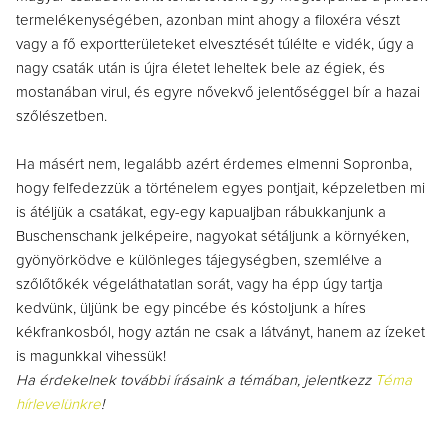
termelékenységében, azonban mint ahogy a filoxéra vészt
vagy a fő exportterületeket elvesztését túlélte e vidék, úgy a
nagy csaták után is újra életet leheltek bele az égiek, és
mostanában virul, és egyre nővekvő jelentőséggel bír a hazai
szőlészetben.
Ha másért nem, legalább azért érdemes elmenni Sopronba,
hogy felfedezzük a történelem egyes pontjait, képzeletben mi
is átéljük a csatákat, egy-egy kapualjban rábukkanjunk a
Buschenschank jelképeire, nagyokat sétáljunk a környéken,
gyönyörködve e különleges tájegységben, szemlélve a
szőlőtőkék végeláthatatlan sorát, vagy ha épp úgy tartja
kedvünk, üljünk be egy pincébe és kóstoljunk a híres
kékfrankosból, hogy aztán ne csak a látványt, hanem az ízeket
is magunkkal vihessük!
Ha érdekelnek további írásaink a témában, jelentkezz
Téma
hírlevelünkre
!