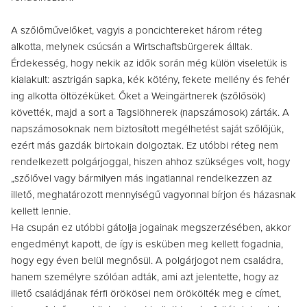
A szőlőművelőket, vagyis a poncichtereket három réteg
alkotta, melynek csúcsán a Wirtschaftsbürgerek álltak.
Érdekesség, hogy nekik az idők során még külön viseletük is
kialakult: asztrigán sapka, kék kötény, fekete mellény és fehér
ing alkotta öltözéküket. Őket a Weingärtnerek (szőlősök)
követték, majd a sort a Tagslöhnerek (napszámosok) zárták. A
napszámosoknak nem biztosított megélhetést saját szőlőjük,
ezért más gazdák birtokain dolgoztak. Ez utóbbi réteg nem
rendelkezett polgárjoggal, hiszen ahhoz szükséges volt, hogy
„szőlővel vagy bármilyen más ingatlannal rendelkezzen az
illető, meghatározott mennyiségű vagyonnal bírjon és házasnak
kellett lennie.
Ha csupán ez utóbbi gátolja jogainak megszerzésében, akkor
engedményt kapott, de így is esküben meg kellett fogadnia,
hogy egy éven belül megnősül. A polgárjogot nem családra,
hanem személyre szólóan adták, ami azt jelentette, hogy az
illető családjának férfi örökösei nem örökölték meg e címet,