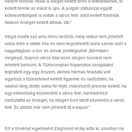
hanem felnőve nekik is eleget kellett tenni a feltételeknek, le
kellett tennie az esküt is újra. A polgári státusszal együtt
kötelezettségeik is voltak a város felé: adót kellett fizetniük,
falakon őrséget kellett állniuk, stb.”
Végül essék szó ama híres nedűről, mely nélkül nem jöhetett
volna létre e vidék híre és nem terjedhetett volna szerte-szét a
nagyvilágban: a bor és annak privilégiuma! „Bármilyen
meglepő, Sopron város falai közé idegen borokat nem
lehetett behozni. A Tűztoronyban folyamatos szolgálatot
teljesített egy-egy őrszem, akinek hármas feladata volt:
egyrészt a tűzeseteket kellett figyelnie és riadóztatni, ha
valahol láng ütötte volna fel fejét, másrészről jeleznie kellett, ha
egy előkelőség közeledett a város felé, harmadrészt
riadóztatta az őrséget, ha idegen bort látott közeledni a város
felé. Ez utóbbi már nem jöhetett át a kapun.”
Ezt a törvényt egyébként Zsigmond király adta ki, azonban ha