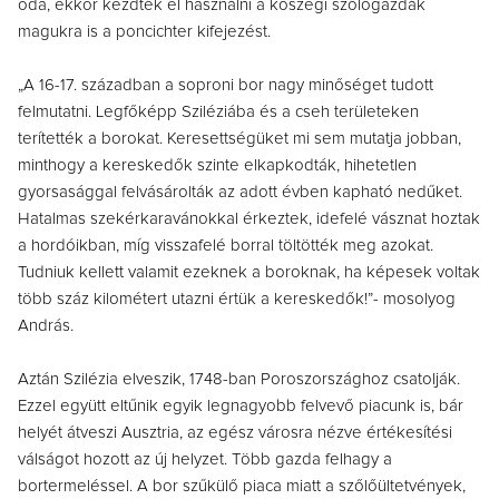
oda, ekkor kezdték el használni a kőszegi szőlőgazdák
magukra is a poncichter kifejezést.
„A 16-17. században a soproni bor nagy minőséget tudott
felmutatni. Legfőképp Sziléziába és a cseh területeken
terítették a borokat. Keresettségüket mi sem mutatja jobban,
minthogy a kereskedők szinte elkapkodták, hihetetlen
gyorsasággal felvásárolták az adott évben kapható nedűket.
Hatalmas szekérkaravánokkal érkeztek, idefelé vásznat hoztak
a hordóikban, míg visszafelé borral töltötték meg azokat.
Tudniuk kellett valamit ezeknek a boroknak, ha képesek voltak
több száz kilométert utazni értük a kereskedők!”- mosolyog
András.
Aztán Szilézia elveszik, 1748-ban Poroszországhoz csatolják.
Ezzel együtt eltűnik egyik legnagyobb felvevő piacunk is, bár
helyét átveszi Ausztria, az egész városra nézve értékesítési
válságot hozott az új helyzet. Több gazda felhagy a
bortermeléssel. A bor szűkülő piaca miatt a szőlőültetvények,