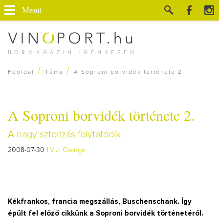
Menü
BORMAGAZIN IGÉNYESEN
/
/
Főoldal
Téma
A Soproni borvidék története 2.
A Soproni borvidék története 2.
A nagy sztorizás folytatódik
2008-07-30 |
Vizi Csenge
Kékfrankos, francia megszállás, Buschenschank. Így
épült fel előző cikkünk a Soproni borvidék történetéről.