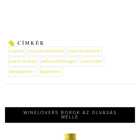
CÍMKÉK
sopron
soproni borvidék
buschenschank
krisch andrás
wirtschaftsbürger
poncichter
Weingärtner
Tagslöhner
WINELOVERS BOROK AZ OLVASÁS
MELLÉ