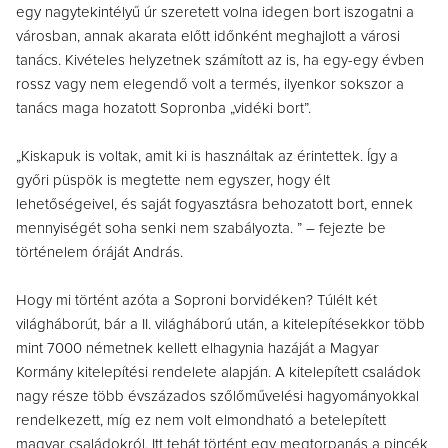
egy nagytekintélyű úr szeretett volna idegen bort iszogatni a
városban, annak akarata előtt időnként meghajlott a városi
tanács. Kivételes helyzetnek számított az is, ha egy-egy évben
rossz vagy nem elegendő volt a termés, ilyenkor sokszor a
tanács maga hozatott Sopronba „vidéki bort”.
„Kiskapuk is voltak, amit ki is használtak az érintettek. Így a
győri püspök is megtette nem egyszer, hogy élt
lehetőségeivel, és saját fogyasztásra behozatott bort, ennek
mennyiségét soha senki nem szabályozta. ” – fejezte be
történelem óráját András.
Hogy mi történt azóta a Soproni borvidéken? Túlélt két
világháborút, bár a II. világháború után, a kitelepítésekkor több
mint 7000 németnek kellett elhagynia hazáját a Magyar
Kormány kitelepítési rendelete alapján. A kitelepített családok
nagy része több évszázados szőlőművelési hagyományokkal
rendelkezett, míg ez nem volt elmondható a betelepített
magyar családokról. Itt tehát történt egy megtorpanás a pincék