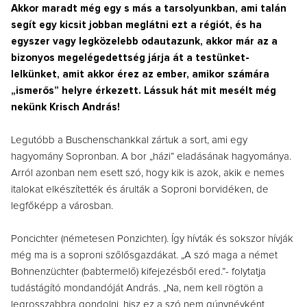
Akkor maradt még egy s más a tarsolyunkban, ami talán
segít egy kicsit jobban meglátni ezt a régiót, és ha
egyszer vagy legközelebb odautazunk, akkor már az a
bizonyos megelégedettség járja át a testünket-
lelkünket, amit akkor érez az ember, amikor számára
„ismerős” helyre érkezett. Lássuk hát mit mesélt még
nekünk Krisch András!
Legutóbb a Buschenschankkal zártuk a sort, ami egy
hagyomány Sopronban. A bor „házi” eladásának hagyománya.
Arról azonban nem esett szó, hogy kik is azok, akik e nemes
italokat elkészítették és árulták a Soproni borvidéken, de
legfőképp a városban.
Poncichter (németesen Ponzichter). Így hívták és sokszor hívják
még ma is a soproni szőlősgazdákat. „A szó maga a német
Bohnenzüchter (babtermelő) kifejezésből ered.”- folytatja
tudástágító mondandóját András. „Na, nem kell rögtön a
legrosszabbra gondolni, hisz ez a szó nem gúnynévként