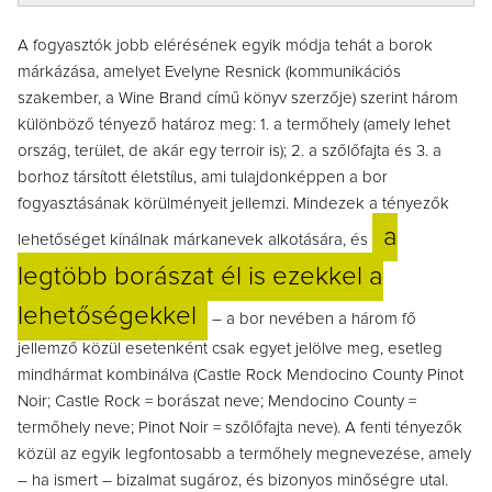
A fogyasztók jobb elérésének egyik módja tehát a borok
márkázása, amelyet Evelyne Resnick (kommunikációs
szakember, a Wine Brand című könyv szerzője) szerint három
különböző tényező határoz meg: 1. a termőhely (amely lehet
ország, terület, de akár egy terroir is); 2. a szőlőfajta és 3. a
borhoz társított életstílus, ami tulajdonképpen a bor
fogyasztásának körülményeit jellemzi. Mindezek a tényezők
a
lehetőséget kínálnak márkanevek alkotására, és
legtöbb borászat él is ezekkel a
lehetőségekkel
– a bor nevében a három fő
jellemző közül esetenként csak egyet jelölve meg, esetleg
mindhármat kombinálva (Castle Rock Mendocino County Pinot
Noir; Castle Rock = borászat neve; Mendocino County =
termőhely neve; Pinot Noir = szőlőfajta neve). A fenti tényezők
közül az egyik legfontosabb a termőhely megnevezése, amely
– ha ismert – bizalmat sugároz, és bizonyos minőségre utal.