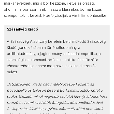
márkaneveknek, míg a bor készítője, illetve az ország,
ahonnan a bor származik – azaz a klasszikus bormárkázási
szempontok –, kevésbé befolyásolják a vásárlási döntéseiket.
Századvég Kiadó
A Századvég Alapítvány keretein belül működő Századvég
Kiadó gondozásában a történettudomány, a
politikatudomány, a jogtudomány, a társadalompolitika, a
szociológia, a kommunikáció, a külpolitika és a filozófia
témaköreiben jelennek meg hazai és külföldi szerzők
művei.
„A Századvég Kiadó nagy vállalkozásba kezdett: az
egyedülálló és teljesen újszerű Borkommunikáció kötet e
széles témakör minél nagyobb szeletét kívánja lefedni, húsz
szerző és harmincnál több fotográfus közreműködésével.
Az impozáns kiállítású, egyben informatív kötet nem titkolt