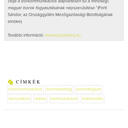
célja a borkommunikációs alapvetésen túl a minőségi,
magyar borok fogyasztásának népszerűsítése.”
(Font
Sándor, az Országgyűlés Mezőgazdasági Bizottságának
elnöke)
További információ:
www.szazadveg.hu
CÍMKÉK
borkommunikáció
bormarketing
borkollégium
nemzetközi
márka
kommunikáció
értékesítés