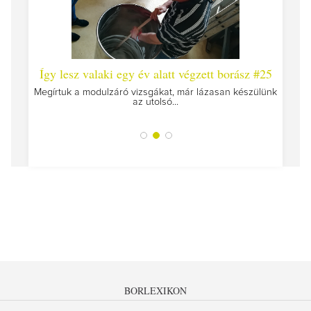
 #26 -
Így lesz valaki egy év alatt végzett borász #25
Így l
Megírtuk a modulzáró vizsgákat, már lázasan készülünk
az utolsó...
tokat
A jár
BORLEXIKON