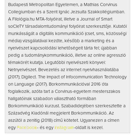
Budapesti Metropolitan Egyetemen, a Mathias Corvinus
Collegiumban és a Szent Ignác Jezsuita Szakkollégiumban.
A Filológia.hu MTA-folyóirat, illetve a Journal of Smart
soCIeTY társadalomtudományi folyóirat szerkesztője. Kutatói
munkásságát a digitális kommunikáció (cset, sms, közösségi
média) vizsgálatával kezdte, később a marketing és a
nyelvészet kapcsolódási lehetőségeit tárta fel; újabban
pedig a tudománykommunikáció, illetve az online agresszió
témakörét kutatja. Legutóbbi nyelvészeti könyvei:
Netnyelvészet. Bevezetés az internet nyelvhasználatába
(2017); Digilect. The Impact of Infocommunication Technology
on Language (2017). Borkommunikációval 2016 óta
foglalkozik, azóta tart a Corvinus-egyetem mesterszakos
hallgatóinak szabadon választható formában
Borkommunikáció kurzust. Szabadidejében szerkesztette a
Századvég Kiadónál megjelent Borkommunikáció. Az
aszútól a zenitig (2018) című kötetet. Ugyanezen a címen
egy
Facebook
- és egy
Instagram
-oldalt is kezel.