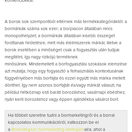
konvenciókkal.
A borok sok szempontból eltérnek más termékkategóriáktól: a
bormárkák száma sok ezer; a borpiacon általában nincs
monopolhelyzet; a bormárkák általában kisebb összeget
fordítanak hirdetésre, mint más élelmiszerek márkái; illetve a
borok esetében a minőséget csak a fogyasztás után tudjuk
megítélni, így nagy rizikójú terméknek
minősülnek.
Mindemellett a borfogyasztási szokások elemzése
azt mutatja, hogy egy fogyasztó a felhasználás kontextusának
függvényében más borfajta és ezzel együtt más márka mellett
dönthet. Így nem azonos borfajtát és/vagy márkát választ, ha
például hétköznap esti baráti borozáshoz, vasárnapi ebédhez,
nyári kerti borozáshoz vagy éppen ajándékba vásárol bort.
Ha többet szeretne tudni a bormarketingről és a borral
kapcsolatos kommunikációról, iratkozzon be el
a
Borkollégium bormarketing tanfolyam
aira, ahol a