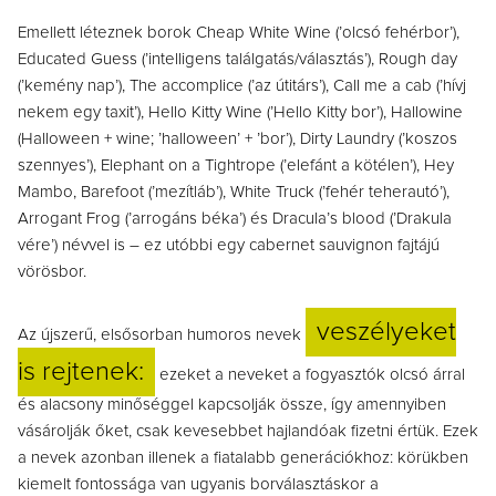
Emellett léteznek borok Cheap White Wine (’olcsó fehérbor’),
Educated Guess (’intelligens találgatás/választás’), Rough day
(’kemény nap’), The accomplice (’az útitárs’), Call me a cab (’hívj
nekem egy taxit’), Hello Kitty Wine (’Hello Kitty bor’), Hallowine
(Halloween + wine; ’halloween’ + ’bor’), Dirty Laundry (’koszos
szennyes’), Elephant on a Tightrope (’elefánt a kötélen’), Hey
Mambo, Barefoot (’mezítláb’), White Truck (’fehér teherautó’),
Arrogant Frog (’arrogáns béka’) és Dracula’s blood (’Drakula
vére’) névvel is – ez utóbbi egy cabernet sauvignon fajtájú
vörösbor.
veszélyeket
Az újszerű, elsősorban humoros nevek
is rejtenek:
ezeket a neveket a fogyasztók olcsó árral
és alacsony minőséggel kapcsolják össze, így amennyiben
vásárolják őket, csak kevesebbet hajlandóak fizetni értük. Ezek
a nevek azonban illenek a fiatalabb generációkhoz: körükben
kiemelt fontossága van ugyanis borválasztáskor a