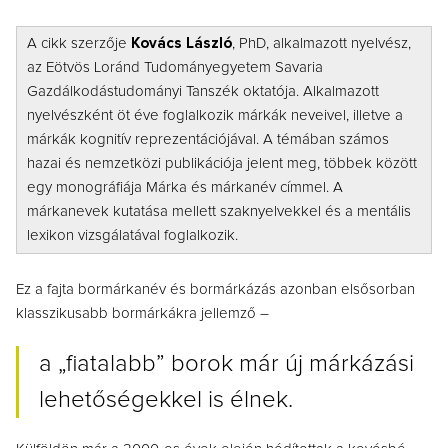
A cikk szerzője
Kovács László
, PhD, alkalmazott nyelvész,
az Eötvös Loránd Tudományegyetem Savaria
Gazdálkodástudományi Tanszék oktatója. Alkalmazott
nyelvészként öt éve foglalkozik márkák neveivel, illetve a
márkák kognitív reprezentációjával. A témában számos
hazai és nemzetközi publikációja jelent meg, többek között
egy monográfiája Márka és márkanév címmel. A
márkanevek kutatása mellett szaknyelvekkel és a mentális
lexikon vizsgálatával foglalkozik.
Ez a fajta bormárkanév és bormárkázás azonban elsősorban
klasszikusabb bormárkákra jellemző –
a „fiatalabb” borok már új márkázási
lehetőségekkel is élnek.