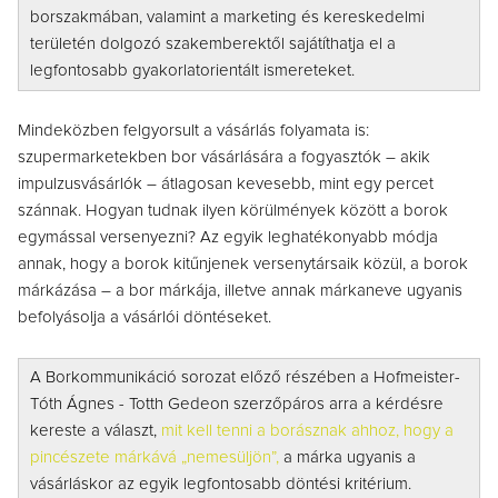
borszakmában, valamint a marketing és kereskedelmi
területén dolgozó szakemberektől sajátíthatja el a
legfontosabb gyakorlatorientált ismereteket.
Mindeközben felgyorsult a vásárlás folyamata is:
szupermarketekben bor vásárlására a fogyasztók – akik
impulzusvásárlók – átlagosan kevesebb, mint egy percet
szánnak. Hogyan tudnak ilyen körülmények között a borok
egymással versenyezni? Az egyik leghatékonyabb módja
annak, hogy a borok kitűnjenek versenytársaik közül, a borok
márkázása – a bor márkája, illetve annak márkaneve ugyanis
befolyásolja a vásárlói döntéseket.
A Borkommunikáció sorozat előző részében a Hofmeister-
Tóth Ágnes - Totth Gedeon szerzőpáros arra a kérdésre
kereste a választ,
mit kell tenni a borásznak ahhoz, hogy a
pincészete márkává „nemesüljön”,
a márka ugyanis a
vásárláskor az egyik legfontosabb döntési kritérium.