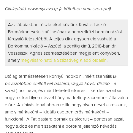
Címlapfotó: www.mycava.gr (a kötetben nem szerepel)
Az alábbiakban részleteket közlünk Kovács László
Bormárkanevek című írásának a nemzetközi bormárkázást
tárgyaló
fejezetéből. A teljes cikk egyben elolvasható a
Borkommunikáció – Aszútól a zenitig című, 2018-ban dr.
Veszelszki Ágnes szerkesztésében megjelent könyvben,
amely
megvásárolható a Századvég Kiadó oldalán
.
Utólag természetesen könnyű indokolni, miért zseniális (
a
bevezetőben emltett Fat bastard, vagyis kövér disznó - a
szerk.
) bor neve, és miért lehetett sikeres – kérdés azonban,
hogy a sikert ilyen névvel hány marketingszakember látta volna
előre. A kihívás tehát abban rejlik, hogy olyan nevet alkossunk,
amely márkaként – ideális esetben erős márkaként –
funkcionál. A Fat bastard bornak ez sikerült – pontosan azzal,
hogy tudott és mert szakítani a borokra jellemző névadási