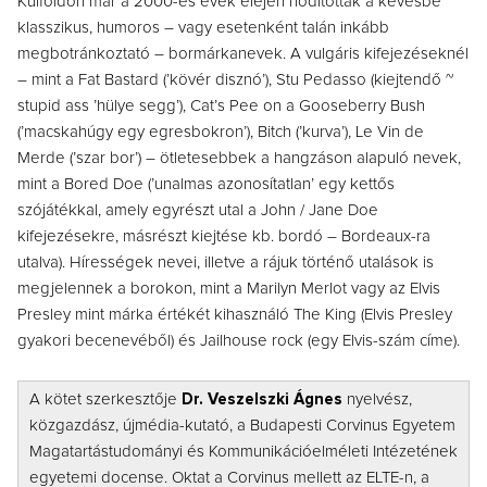
Külföldön már a 2000-es évek elején hódítottak a kevésbé
klasszikus, humoros – vagy esetenként talán inkább
megbotránkoztató – bormárkanevek. A vulgáris kifejezéseknél
– mint a Fat Bastard (’kövér disznó’), Stu Pedasso (kiejtendő ~
stupid ass ’hülye segg’), Cat’s Pee on a Gooseberry Bush
(’macskahúgy egy egresbokron’), Bitch (’kurva’), Le Vin de
Merde (’szar bor’) – ötletesebbek a hangzáson alapuló nevek,
mint a Bored Doe (’unalmas azonosítatlan’ egy kettős
szójátékkal, amely egyrészt utal a John / Jane Doe
kifejezésekre, másrészt kiejtése kb. bordó – Bordeaux-ra
utalva). Hírességek nevei, illetve a rájuk történő utalások is
megjelennek a borokon, mint a Marilyn Merlot vagy az Elvis
Presley mint márka értékét kihasználó The King (Elvis Presley
gyakori becenevéből) és Jailhouse rock (egy Elvis-szám címe).
A kötet szerkesztője
Dr. Veszelszki Ágnes
nyelvész,
közgazdász, újmédia-kutató, a Budapesti Corvinus Egyetem
Magatartástudományi és Kommunikációelméleti Intézetének
egyetemi docense. Oktat a Corvinus mellett az ELTE-n, a