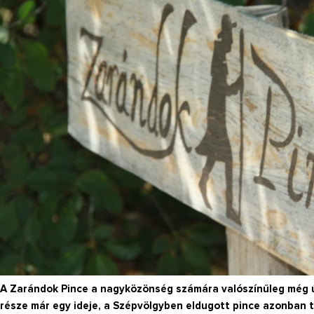
A Zarándok Pince a nagyközönség számára valószínűleg még ú
része már egy ideje, a Szépvölgyben eldugott pince azonban táv