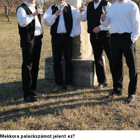
Mekkora palackszámot jelent ez?