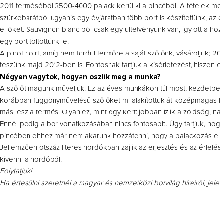
2011 terméséből 3500-4000 palack kerül ki a pincéből. A tételek 
szürkebarátból ugyanis egy évjáratban több bort is készítettünk, az
el őket. Sauvignon blanc-ból csak egy ültetvényünk van, így ott a ho
egy bort töltöttünk le.
A pinot noirt, amíg nem fordul termőre a saját szőlőnk, vásároljuk; 2
teszünk majd 2012-ben is. Fontosnak tartjuk a kísérletezést, hiszen ez
Négyen vagytok, hogyan oszlik meg a munka?
A szőlőt magunk műveljük. Ez az éves munkákon túl most, kezdetben a
korábban függönyművelésű szőlőket mi alakítottuk át középmagas 
más lesz a termés. Olyan ez, mint egy kert: jobban ízlik a zöldség, 
Ennél pedig a bor vonatkozásában nincs fontosabb. Úgy tartjuk, hogy 
pincében ehhez már nem akarunk hozzátenni, hogy a palackozás előtt
Jellemzően ötszáz literes hordókban zajlik az erjesztés és az érlelé
kivenni a hordóból.
Folytatjuk!
Ha értesülni szeretnél a magyar és nemzetközi borvilág híreiről, jel