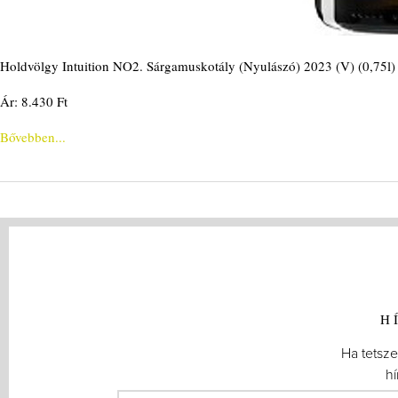
Holdvölgy Intuition NO2. Sárgamuskotály (Nyulászó) 2023 (V) (0,75l)
Ár: 8.430 Ft
Bővebben...
H
Ha tetszet
hí