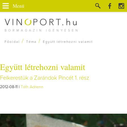
Menü
BORMAGAZIN IGÉNYESEN
/
/
Főoldal
Téma
Együtt létrehozni valamit
Együtt létrehozni valamit
Felkerestük a Zarándok Pincét 1. rész
2012-08-11 |
Tóth Adrienn