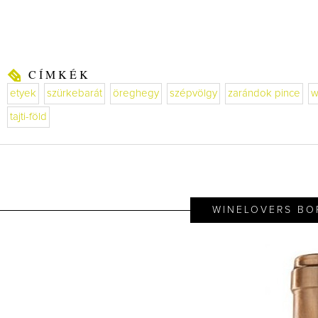
CÍMKÉK
etyek
szürkebarát
öreghegy
szépvölgy
zarándok pince
w
tajti-föld
WINELOVERS BO