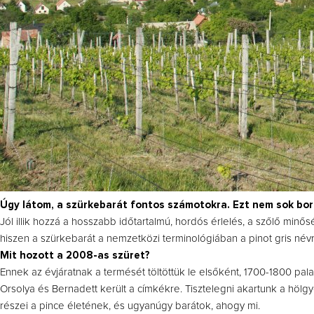
Úgy látom, a szürkebarát fontos számotokra. Ezt nem sok bor
Jól illik hozzá a hosszabb időtartalmú, hordós érlelés, a szőlő minő
hiszen a szürkebarát a nemzetközi terminológiában a pinot gris névre 
Mit hozott a 2008-as szüret?
Ennek az évjáratnak a termését töltöttük le elsőként, 1700-1800 pala
Orsolya és Bernadett került a címkékre. Tisztelegni akartunk a hölgy
részei a pince életének, és ugyanúgy barátok, ahogy mi.