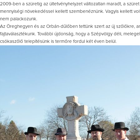
2009-ben a szüretig az ültetvényhelyzet változatlan maradt, a szüre
mennyiségi növekedéssel kellett szembenéznünk. Vagyis kellett vol
nem palackozunk.
Az Öreghegyen és az Orbán-dűlőben tettünk szert az új szőlőkre, ami a
fajtaválasztékunk. További újdonság, hogy a Szépvölgy déli, melegebb
csókaszőlő telepítésünk is termőre fordul két éven belül.