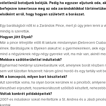
véletlenül botoljunk beléjük. Pedig ha egyszer eljutunk oda, 
befejezve ismertesse meg az oda zarándoklókkal történetüke
elsőként arról, hogy hogyan született a borászat.
Egy barátságból nőtt ki a Zarándok Pince, mert jó úgy jelen lenni a 
mindig is szerettük.
Hogyan jött Etyek?
Már a pince létrejötte előtt itt laktunk mindannyian (Debreceni Csaba, 
élnek. Barátságunk is Etyeken alakult ki: a gyermekeinken, akik eg
mind a négyünknek négy-négy gyereke volt, ma már van, akinél megs
Mekkora szőlőterülettel indultatok?
Egyharmad hektárnyi szürkebarátunk volt, amelynek borát részben mi 
sem volt túlzottan felszerelt: három gönci hordó és egy tartály volt b
Mi a koncepció, milyen bort készítetek?
Azt szerettük volna, ha olyan borok kerülnek ki a pincéből, amilyen
élesztővel erjesztett, hozamkorlátozott szőlőből készített, neheze
Voltak konkrét példaképeitek?
2007-es induláskor sokat merítettünk a St. Andrea és a Jásdi pincés
kaptak.