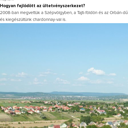
Hogyan fejlődött az ültetvényszerkezet?
2008-ban megvettük a Szépvölgyben, a Tajti-földön és az Orbán-dűlő
és kiegészültünk chardonnay-val is.