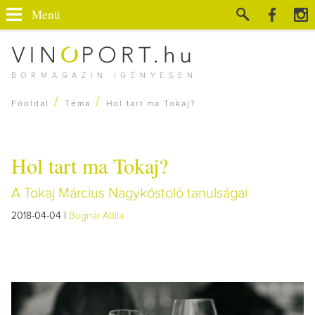
Menü
BORMAGAZIN IGÉNYESEN
/
/
Főoldal
Téma
Hol tart ma Tokaj?
Hol tart ma Tokaj?
A Tokaj Március Nagykóstoló tanulságai
2018-04-04 |
Bognár Attila