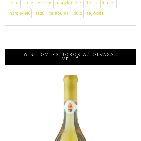
tokaj
tokaji március
nagykóstoló
teszt
furmint
hárslevelű
aszú
település
dűlő
fejlődés
WINELOVERS BOROK AZ OLVASÁS
MELLÉ