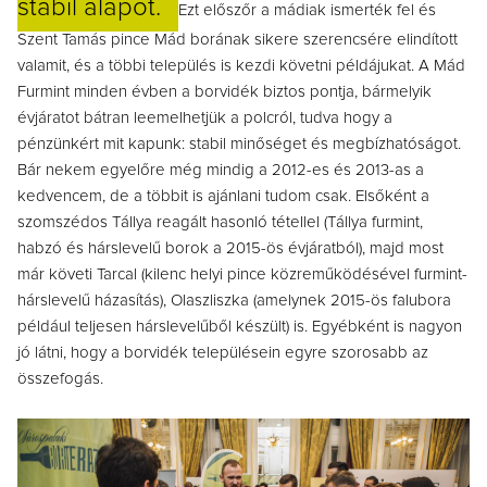
stabil alapot.
Ezt előszőr a mádiak ismerték fel és
Szent Tamás pince Mád borának sikere szerencsére elindított
valamit, és a többi település is kezdi követni példájukat. A Mád
Furmint minden évben a borvidék biztos pontja, bármelyik
évjáratot bátran leemelhetjük a polcról, tudva hogy a
pénzünkért mit kapunk: stabil minőséget és megbízhatóságot.
Bár nekem egyelőre még mindig a 2012-es és 2013-as a
kedvencem, de a többit is ajánlani tudom csak. Elsőként a
szomszédos Tállya reagált hasonló tétellel (Tállya furmint,
habzó és hárslevelű borok a 2015-ös évjáratból), majd most
már követi Tarcal (kilenc helyi pince közreműködésével furmint-
hárslevelű házasítás), Olaszliszka (amelynek 2015-ös falubora
például teljesen hárslevelűből készült) is. Egyébként is nagyon
jó látni, hogy a borvidék településein egyre szorosabb az
összefogás.