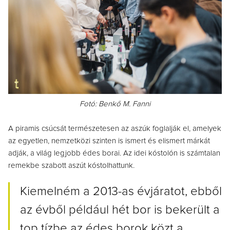
Fotó: Benkő M. Fanni
A piramis csúcsát természetesen az aszúk foglalják el, amelyek
az egyetlen, nemzetközi szinten is ismert és elismert márkát
adják, a világ legjobb édes borai. Az idei kóstolón is számtalan
remekbe szabott aszút kóstolhattunk.
Kiemelném a 2013-as évjáratot, ebből
az évből például hét bor is bekerült a
top tízbe az édes borok közt a