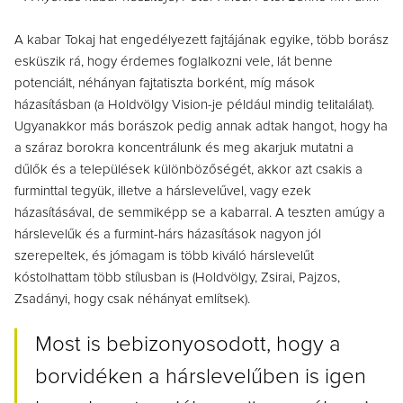
A kabar Tokaj hat engedélyezett fajtájának egyike, több borász
esküszik rá, hogy érdemes foglalkozni vele, lát benne
potenciált, néhányan fajtatiszta borként, míg mások
házasításban (a Holdvölgy Vision-je például mindig telitalálat).
Ugyanakkor más borászok pedig annak adtak hangot, hogy ha
a száraz borokra koncentrálunk és meg akarjuk mutatni a
dűlők és a települések különbözőségét, akkor azt csakis a
furminttal tegyük, illetve a hárslevelűvel, vagy ezek
házasításával, de semmiképp se a kabarral. A teszten amúgy a
hárslevelűk és a furmint-hárs házasítások nagyon jól
szerepeltek, és jómagam is több kiváló hárslevelűt
kóstolhattam több stílusban is (Holdvölgy, Zsirai, Pajzos,
Zsadányi, hogy csak néhányat említsek).
Most is bebizonyosodott, hogy a
borvidéken a hárslevelűben is igen