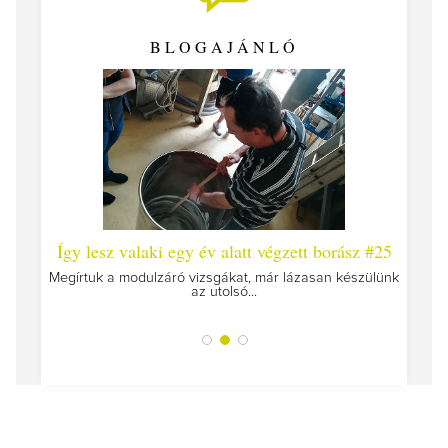
BLOGAJÁNLÓ
 #26 -
Így lesz valaki egy év alatt végzett borász #25
Így l
Megírtuk a modulzáró vizsgákat, már lázasan készülünk
az utolsó...
tokat
A jár