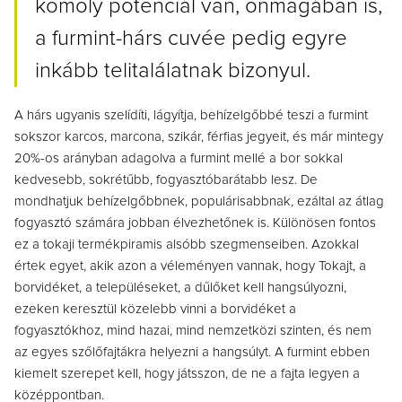
komoly potenciál van, önmagában is,
a furmint-hárs cuvée pedig egyre
inkább telitalálatnak bizonyul.
A hárs ugyanis szelídíti, lágyítja, behízelgőbbé teszi a furmint
sokszor karcos, marcona, szikár, férfias jegyeit, és már mintegy
20%-os arányban adagolva a furmint mellé a bor sokkal
kedvesebb, sokrétűbb, fogyasztóbarátabb lesz.
De
mondhatjuk behízelgőbbnek, populárisabbnak, ezáltal az átlag
fogyasztó számára jobban élvezhetőnek is. Különösen fontos
ez a tokaji termékpiramis alsóbb szegmenseiben. Azokkal
értek egyet, akik azon a véleményen vannak, hogy Tokajt, a
borvidéket, a településeket, a dűlőket kell hangsúlyozni,
ezeken keresztül közelebb vinni a borvidéket a
fogyasztókhoz, mind hazai, mind nemzetközi szinten, és nem
az egyes szőlőfajtákra helyezni a hangsúlyt. A furmint ebben
kiemelt szerepet kell, hogy játsszon, de ne a fajta legyen a
középpontban.