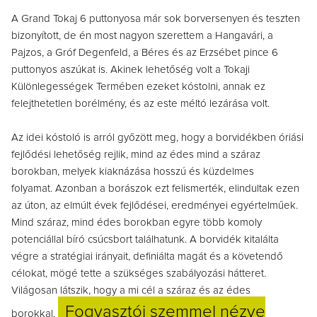
A Grand Tokaj 6 puttonyosa már sok borversenyen és teszten
bizonyított, de én most nagyon szerettem a Hangavári, a
Pajzos, a Gróf Degenfeld, a Béres és az Erzsébet pince 6
puttonyos aszúkat is. Akinek lehetőség volt a Tokaji
Különlegességek Termében ezeket kóstolni, annak ez
felejthetetlen borélmény, és az este méltó lezárása volt.
Az idei kóstoló is arról győzött meg, hogy a borvidékben óriási
fejlődési lehetőség rejlik, mind az édes mind a száraz
borokban, melyek kiaknázása hosszú és küzdelmes
folyamat.
Azonban a borászok ezt felismerték, elindultak ezen
az úton, az elmúlt évek fejlődései, eredményei egyértelműek.
Mind száraz, mind édes borokban egyre több komoly
potenciállal bíró csúcsbort találhatunk. A borvidék kitalálta
végre a stratégiai irányait, definiálta magát és a követendő
célokat, mögé tette a szükséges szabályozási hátteret.
Világosan látszik, hogy a mi cél a száraz és az édes
Fogyasztói szemmel nézve
borokkal.