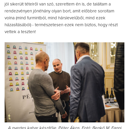
jól sikerült tételről van szó, szerettem én is, de találtam a
rendezvényen jónéhány olyan bort, amit előbbre soroltam
volna (mind furmintból, mind hárslevelűből, mind ezek
házasításából) - természetesen ezek nem biztos, hogy részt
vettek a teszten!
A nyertes kabar készítője, Péter Ákos. Fotó: Benkő M. Fanni