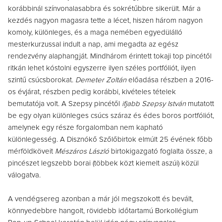
korábbinál színvonalasabbra és sokrétűbbre sikerült. Már a
kezdés nagyon magasra tette a lécet, hiszen három nagyon
komoly, különleges, és a maga nemében egyedülálló
mesterkurzussal indult a nap, ami megadta az egész
rendezvény alaphangját. Mindhárom érintett tokaji top pincétől
ritkán lehet kóstolni egyszerre ilyen széles portfóliót, ilyen
szintű csúcsborokat.
Demeter Zoltán
előadása részben a 2016-
os évjárat, részben pedig korábbi, kivételes tételek
bemutatója volt. A Szepsy pincétől
ifjabb Szepsy István
mutatott
be egy olyan különleges csúcs száraz és édes boros portfóliót,
amelynek egy része forgalomban nem kapható
különlegesség. A
Disznókő Szőlőbirtok elmúlt 25 évének főbb
mérföldköveit
Mészáros László
birtokigazgató foglalta össze, a
pincészet legszebb borai (többek közt kiemelt aszúi) közül
válogatva.
A vendégsereg azonban a már jól megszokott és bevált,
könnyedebbre hangolt, rövidebb időtartamú Borkollégium