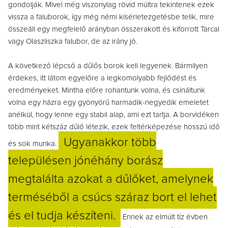
gondolják. Mivel még viszonylag rövid múltra tekintenek ezek
vissza a faluborok, így még némi kísérletezgetésbe telik, mire
összeáll egy megfelelő arányban összerakott és kiforrott Tarcal
vagy Olaszliszka falubor, de az irány jó.
A következő lépcső a dűlős borok kell legyenek. Bármilyen
érdekes, itt látom egyelőre a legkomolyabb fejlődést és
eredményeket. Mintha előre rohantunk volna, és csináltunk
volna egy házra egy gyönyörű harmadik-negyedik emeletet
anélkül, hogy lenne egy stabil alap, ami ezt tartja. A borvidéken
több mint kétszáz dűlő létezik, ezek feltérképezése hosszú idő
Ugyanakkor több
és sok munka.
településen jónéhány borász
megtalálta azokat a dűlőket, amelynek
terméséből a csúcs száraz bort el lehet
és el tudja készíteni.
Ennek az elmúlt tíz évben