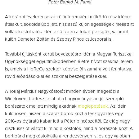
Fotó: Benkő M. Fanni
A korábbi években aszú különteremként működő rész idénre
átalakult, sokoldalúbb lett, hisz aszú különlegességek mellett itt
voltak kóstolhatók idén első ízben a tokaji pezsgők, valamint
külön Demeter Zoltán és Szepsy Pince csúcsborai is.
További újításként került bevezetésre idén a Magyar Turisztikai
Ügynökséggel együttműködésben életre hívott szakmai terem
is, amely a HoReCa szektor képviselői számára volt fenntartva,
rövid előadásokkal és szakmai beszélgetésekkel.
A Tokaj Március Nagykóstolót minden évben megelőzi a
Winelovers bortesztje, ahol a hagyományosan jól szereplő
borászatok mellett mindig akadnak
meglepetések.
Az idein
különösen, hiszen a száraz borok közt a tesztgyőztes egy
2016-os évjáratú kabar lett a Péter pincészettől. Ez elég nagy
diszkussziót váltott ki mind a kóstolók, mind a borászok közt. A
bort bárki megkóstolhatta a rendezvényen is, és egy valóban