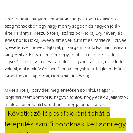
Ezért például nagyon támogatom, hogy legyen az alsóbb
szegmensekben egy nagy mennyiségben és nagyon jó ár-
érték aránnyal készülő tokaji száraz bor (Tokaj Dry néven) és
édes bor is (Tokaj Sweet), amelyek furmint és hárslevelű cuvée-
k; esetenként egyéb fajtával, pl. sárgamuskotállyal minimálisan
kiegészítve. Ezt szerencsére egyre több pince felismerte, és
egyelőre a színvonal és az árak is nagyon szórnak, de elindult
valami, ami a minőség javulásának irányába mutat (ld. például a
Grand Tokaj alap borai, Dereszla Pincészet).
Mivel a Tokaji borvidék meglehetősen sokrétű, talajtani,
időjárási szempontból is, nagyon fontos, hogy ezek a jellemzők
a településenkénti borokban is megjelenhessenek.
Következő lépcsőfokként tehát a
település szintű boroknak kell adni egy