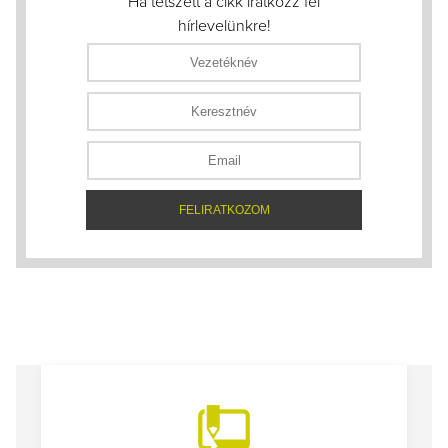
Ha tetszett a cikk iratkozz fel
hírlevelünkre!