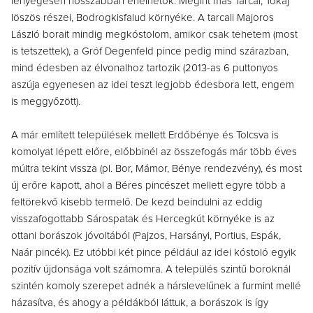
lényegesen hosszabban érlelhetők. Megint más Tarcal, Tokaj
löszös részei, Bodrogkisfalud környéke. A tarcali Majoros
László borait mindig megkóstolom, amikor csak tehetem (most
is tetszettek), a Gróf Degenfeld pince pedig mind szárazban,
mind édesben az élvonalhoz tartozik (2013-as 6 puttonyos
aszúja egyenesen az idei teszt legjobb édesbora lett, engem
is meggyőzött).
A már említett települések mellett Erdőbénye és Tolcsva is
komolyat lépett előre, előbbinél az összefogás már több éves
múltra tekint vissza (pl. Bor, Mámor, Bénye rendezvény), és most
új erőre kapott, ahol a Béres pincészet mellett egyre több a
feltörekvő kisebb termelő. De kezd beindulni az eddig
visszafogottabb Sárospatak és Hercegkút környéke is az
ottani borászok jóvoltából (Pajzos, Harsányi, Portius, Espák,
Naár pincék). Ez utóbbi két pince például az idei kóstoló egyik
pozitív újdonsága volt számomra. A település szintű boroknál
szintén komoly szerepet adnék a hárslevelűnek a furmint mellé
házasítva, és ahogy a példákból láttuk, a borászok is így