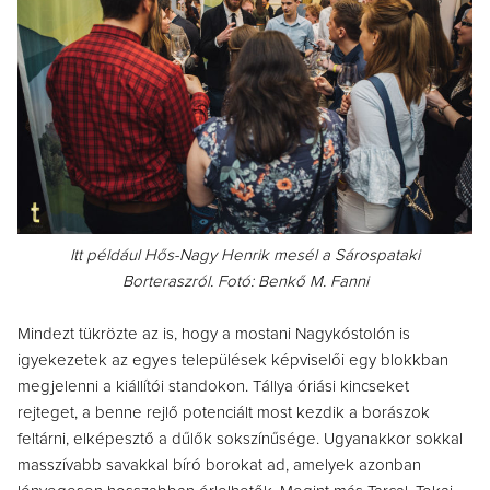
Itt például Hős-Nagy Henrik mesél a Sárospataki
Borteraszról. Fotó: Benkő M. Fanni
Mindezt tükrözte az is, hogy a mostani Nagykóstolón is
igyekezetek az egyes települések képviselői egy blokkban
megjelenni a kiállítói standokon. Tállya óriási kincseket
rejteget, a benne rejlő potenciált most kezdik a borászok
feltárni, elképesztő a dűlők sokszínűsége. Ugyanakkor sokkal
masszívabb savakkal bíró borokat ad, amelyek azonban