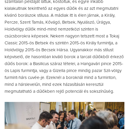
számtalan példáját láttuk, kóstoltuk, és egyre inkább
kialakultnak tekinthető az egyes dűlők és az azt megmutatni
kívánó borászok stílusa. A mádiak itt is élen járnak, a Király,
Percze, Szent Tamás, Kővágó, Betsek, Nyulászó, Úrágya,
Holdvölgy dűlők mind-mind nemzetközi szinten is
csúcsborokra képesek. Nekem nagyon tetszett most a Tokaj
Classic 2015-ös Betsek és szintén 2015-ös Király furmintja, a
Holdvölgy 2015-ös Becsek Hársa. Ugyanakkor más stílust
képviselő, de hasonlóan kiváló borok a tarcali dűlőkből érkező
dűlős borok: a Basilicus száraz tételei, a Hangavári pince 2015-
ös Lapis furmintja, vagy a Gizella pince mindig pazar Szil-völgy
furmint-hárs cuvée-je. Ezeknél a boroknál mind a furminton,
mind a hárslevelűn, mind ezek házasításán keresztül
megmutatható a dűlőkben rejlő potenciál és sokszínűség.