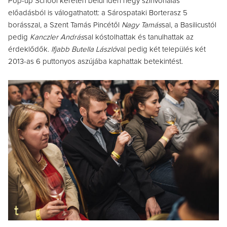
Pop-up School keretén belül idén négy színvonalas
előadásból is válogathatott: a Sárospataki Borterasz 5
borásszal, a Szent Tamás Pincétől
Nagy Tamás
sal, a Basilicustól
pedig
Kanczler András
sal kóstolhattak és tanulhattak az
érdeklődők.
Ifjabb Butella László
val pedig két település két
2013-as 6 puttonyos aszújába kaphattak betekintést.