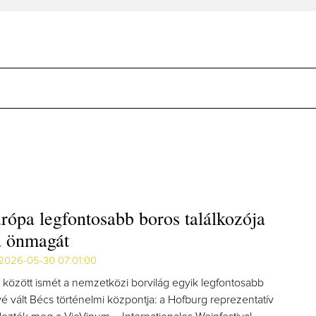
ópa legfontosabb boros találkozója
a önmagát
2026-05-30 07:01:00
. között ismét a nemzetközi borvilág egyik legfontosabb
é vált Bécs történelmi központja: a Hofburg reprezentatív