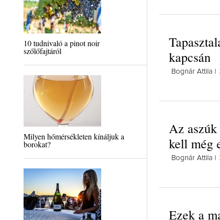
Tapasztal
10 tudnivaló a pinot noir
szőlőfajtáról
kapcsán
Bognár Attila |
Az aszúk 
Milyen hőmérsékleten kínáljuk a
kell még 
borokat?
Bognár Attila |
Ezek a m