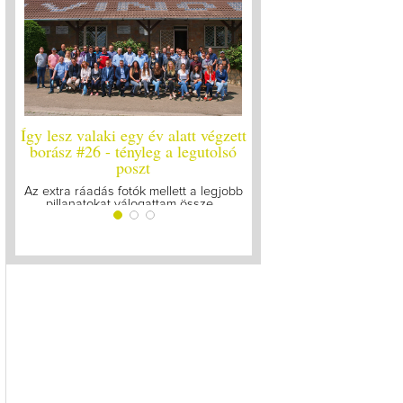
sz valaki egy év alatt végzett
Így lesz valaki egy év alatt végze
z #26 - tényleg a legutolsó
borász #25
poszt
Megírtuk a modulzáró vizsgákat, má
lázasan készülünk az utolsó...
a ráadás fotók mellett a legjobb
lanatokat válogattam össze...