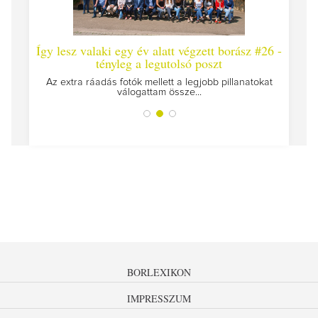
laki egy év alatt végzett borász #26 -
Így lesz valaki egy év
tényleg a legutolsó poszt
Megírtuk a modulzáró vizs
az ut
áadás fotók mellett a legjobb pillanatokat
válogattam össze...
BORLEXIKON
IMPRESSZUM