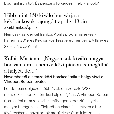
blaufränkisch-től? És persze a fő kérdés: melyik a jobb?
Több mint 150 kiváló bor várja a
kékfrankosok rajongóit április 13-án
#KékfrankosÁprilis
Nemcsak az idei Kékfrankos Április programja érkezik,
hanem a 2019-es Kékfrankos Teszt eredményei is: Villány és
Szekszárd az élen!
Kollár Mariann: „Nagyon sok kiváló magyar
bor van, ami a nemzetközi piacon is megállná
a helyét, de...”
Novembertől a nemzetközi borakadémikus hölgy viszi a
Vinoport Borbár rovatot
Londonban dolgozott több évet, ott szerezte WSET
nemzetközi borakadémikusi diplomáját is. A Vinoport Borbár
új arcaként nemzetközi szemüvegen keresztül figyeli a
magyar borágazatot. Elöljáróban elmesélte, milyen a bor
fővárosában a hazai borok megítélése és mik lesznek a