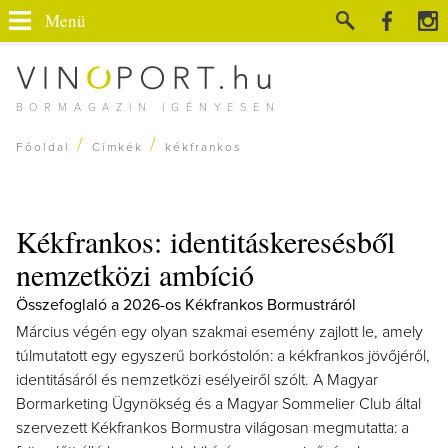
Menü
BORMAGAZIN IGÉNYESEN
/
/
Főoldal
Címkék
kékfrankos
Kékfrankos: identitáskeresésből
nemzetközi ambíció
Összefoglaló a 2026-os Kékfrankos Bormustráról
Március végén egy olyan szakmai esemény zajlott le, amely
túlmutatott egy egyszerű borkóstolón: a kékfrankos jövőjéről,
identitásáról és nemzetközi esélyeiről szólt. A Magyar
Bormarketing Ügynökség és a Magyar Sommelier Club által
szervezett Kékfrankos Bormustra világosan megmutatta: a