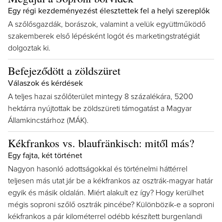
Egy régi kezdeményezést élesztettek fel a helyi szereplők
A szőlősgazdák, borászok, valamint a velük együttműködő
szakemberek első lépésként logót és marketingstratégiát
dolgoztak ki.
Befejeződött a zöldszüret
Válaszok és kérdések
A teljes hazai szőlőterület mintegy 8 százalékára, 5200
hektárra nyújtottak be zöldszüreti támogatást a Magyar
Államkincstárhoz (MÁK).
Kékfrankos vs. blaufränkisch: mitől más?
Egy fajta, két történet
Nagyon hasonló adottságokkal és történelmi háttérrel
teljesen más utat jár be a kékfrankos az osztrák-magyar határ
egyik és másik oldalán. Miért alakult ez így? Hogy kerülhet
mégis soproni szőlő osztrák pincébe? Különbözik-e a soproni
kékfrankos a pár kilométerrel odébb készített burgenlandi