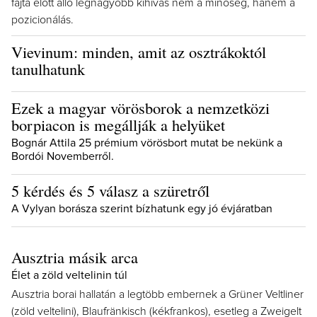
fajta előtt álló legnagyobb kihívás nem a minőség, hanem a
pozicionálás.
Vievinum: minden, amit az osztrákoktól
tanulhatunk
Ezek a magyar vörösborok a nemzetközi
borpiacon is megállják a helyüket
Bognár Attila 25 prémium vörösbort mutat be nekünk a
Bordói Novemberről.
5 kérdés és 5 válasz a szüretről
A Vylyan borásza szerint bízhatunk egy jó évjáratban
Ausztria másik arca
Élet a zöld veltelinin túl
Ausztria borai hallatán a legtöbb embernek a Grüner Veltliner
(zöld veltelini), Blaufränkisch (kékfrankos), esetleg a Zweigelt