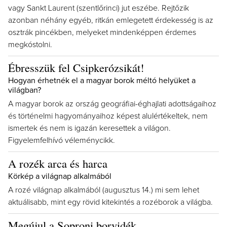
vagy Sankt Laurent (szentlőrinci) jut eszébe. Rejtőzik
azonban néhány egyéb, ritkán emlegetett érdekesség is az
osztrák pincékben, melyeket mindenképpen érdemes
megkóstolni.
Ébresszük fel Csipkerózsikát!
Hogyan érhetnék el a magyar borok méltó helyüket a
világban?
A magyar borok az ország geográfiai-éghajlati adottságaihoz
és történelmi hagyományaihoz képest alulértékeltek, nem
ismertek és nem is igazán keresettek a világon.
Figyelemfelhívó véleménycikk.
A rozék arca és harca
Körkép a világnap alkalmából
A rozé világnap alkalmából (augusztus 14.) mi sem lehet
aktuálisabb, mint egy rövid kitekintés a rozéborok a világba.
Megújul a Soproni borvidék