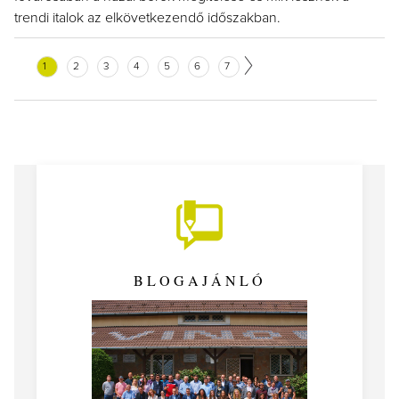
trendi italok az elkövetkezendő időszakban.
1
2
3
4
5
6
7
BLOGAJÁNLÓ