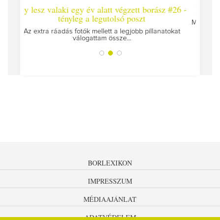
att végzett borász #26 -
Így lesz valaki egy év alatt végzett 
utolsó poszt
Megírtuk a modulzáró vizsgákat, már lázas
az utolsó...
tt a legjobb pillanatokat
 össze...
BORLEXIKON
IMPRESSZUM
MÉDIAAJÁNLAT
ADATVÉDELEM