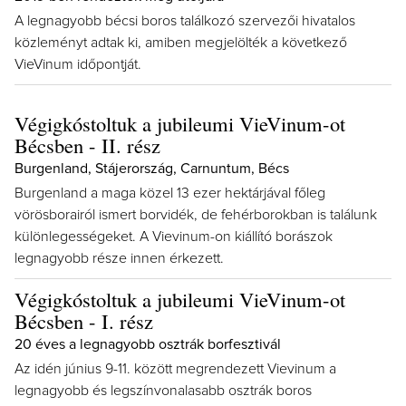
A legnagyobb bécsi boros találkozó szervezői hivatalos
közleményt adtak ki, amiben megjelölték a következő
VieVinum időpontját.
Végigkóstoltuk a jubileumi VieVinum-ot
Bécsben - II. rész
Burgenland, Stájerország, Carnuntum, Bécs
Burgenland a maga közel 13 ezer hektárjával főleg
vörösborairól ismert borvidék, de fehérborokban is találunk
különlegességeket. A Vievinum-on kiállító borászok
legnagyobb része innen érkezett.
Végigkóstoltuk a jubileumi VieVinum-ot
Bécsben - I. rész
20 éves a legnagyobb osztrák borfesztivál
Az idén június 9-11. között megrendezett Vievinum a
legnagyobb és legszínvonalasabb osztrák boros