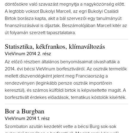
döntősökre való szavazást megnyitja a nagyközönség előtt.
A legtöbb voksot Bukolyi Marcell, az egri Bukolyi Családi
Birtok borásza kapta, akit a bál szervezői egy tanulmányút
finanszírozásával is díjaztak. Beszámolójában Marcell kitér az
út folyamán szerzett tapasztalataira.
Statisztika, kékfrankos, klímaváltozás
VieVinum 2014 2. rész
Az előző részben általános benyomásaimat olvashatták a
2014. évi bécsi VieVinum borfesztiválról. Az osztrák termelők
mellett díszvendégként jelent meg Franciaország a
rendezvényen (leginkább persze osztrák importőrein
keresztül), és számos külföldi birtok is képviseltette magát. A
borfesztivált érdekes előadások, tematikus kóstolók kísérték.
Bor a Burgban
VieVinum 2014 1. rész
Szombaton azután kezdetét vette a bécsi Burg sok-sok