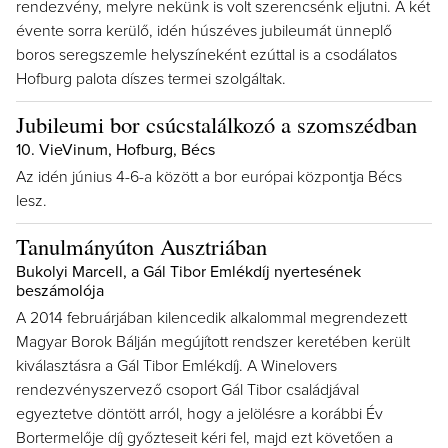
rendezvény, melyre nekünk is volt szerencsénk eljutni. A két
évente sorra kerülő, idén húszéves jubileumát ünneplő
boros seregszemle helyszíneként ezúttal is a csodálatos
Hofburg palota díszes termei szolgáltak.
Jubileumi bor csúcstalálkozó a szomszédban
10. VieVinum, Hofburg, Bécs
Az idén június 4-6-a között a bor európai központja Bécs
lesz.
Tanulmányúton Ausztriában
Bukolyi Marcell, a Gál Tibor Emlékdíj nyertesének
beszámolója
A 2014 februárjában kilencedik alkalommal megrendezett
Magyar Borok Bálján megújított rendszer keretében került
kiválasztásra a Gál Tibor Emlékdíj. A Winelovers
rendezvényszervező csoport Gál Tibor családjával
egyeztetve döntött arról, hogy a jelölésre a korábbi Év
Bortermelője díj győzteseit kéri fel, majd ezt követően a