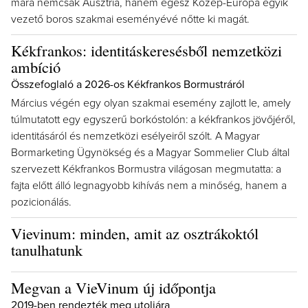
mára nemcsak Ausztria, hanem egész Közép-Európa egyik
vezető boros szakmai eseményévé nőtte ki magát.
Kékfrankos: identitáskeresésből nemzetközi
ambíció
Összefoglaló a 2026-os Kékfrankos Bormustráról
Március végén egy olyan szakmai esemény zajlott le, amely
túlmutatott egy egyszerű borkóstolón: a kékfrankos jövőjéről,
identitásáról és nemzetközi esélyeiről szólt. A Magyar
Bormarketing Ügynökség és a Magyar Sommelier Club által
szervezett Kékfrankos Bormustra világosan megmutatta: a
fajta előtt álló legnagyobb kihívás nem a minőség, hanem a
pozicionálás.
Vievinum: minden, amit az osztrákoktól
tanulhatunk
Megvan a VieVinum új időpontja
2019-ben rendezték meg utoljára