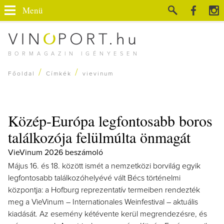
Menü
BORMAGAZIN IGÉNYESEN
/
/
Főoldal
Címkék
vievinum
Közép-Európa legfontosabb boros
találkozója felülmúlta önmagát
VieVinum 2026 beszámoló
Május 16. és 18. között ismét a nemzetközi borvilág egyik
legfontosabb találkozóhelyévé vált Bécs történelmi
központja: a Hofburg reprezentatív termeiben rendezték
meg a VieVinum – Internationales Weinfestival – aktuális
kiadását. Az esemény kétévente kerül megrendezésre, és