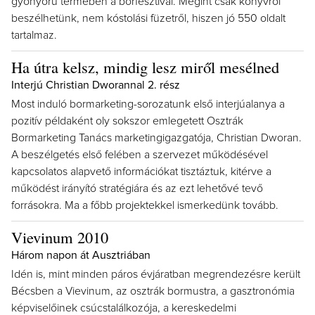
gyönyörű termében a borfesztivál. Megint csak könyvről
beszélhetünk, nem kóstolási füzetről, hiszen jó 550 oldalt
tartalmaz.
Ha útra kelsz, mindig lesz miről mesélned
Interjú Christian Dworannal 2. rész
Most induló bormarketing-sorozatunk első interjúalanya a
pozitív példaként oly sokszor emlegetett Osztrák
Bormarketing Tanács marketingigazgatója, Christian Dworan.
A beszélgetés első felében a szervezet működésével
kapcsolatos alapvető információkat tisztáztuk, kitérve a
működést irányító stratégiára és az ezt lehetővé tevő
forrásokra. Ma a főbb projektekkel ismerkedünk tovább.
Vievinum 2010
Három napon át Ausztriában
Idén is, mint minden páros évjáratban megrendezésre került
Bécsben a Vievinum, az osztrák bormustra, a gasztronómia
képviselőinek csúcstalálkozója, a kereskedelmi