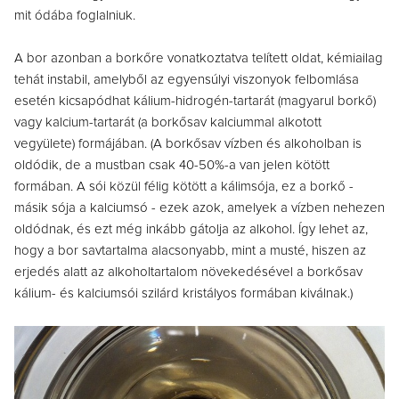
mit ódába foglalniuk.
A bor azonban a borkőre vonatkoztatva telített oldat, kémiailag
tehát instabil, amelyből az egyensúlyi viszonyok felbomlása
esetén
kicsapódhat kálium-hidrogén-tartarát (magyarul borkő)
vagy kalcium-tartarát (a borkősav kalciummal alkotott
vegyülete) formájában.
(A borkősav vízben és alkoholban is
oldódik, de a mustban csak 40-50%-a van jelen kötött
formában. A sói közül félig kötött a kálimsója, ez a borkő -
másik sója a kalciumsó - ezek azok, amelyek a vízben nehezen
oldódnak, és ezt még inkább gátolja az alkohol. Így lehet az,
hogy a bor savtartalma alacsonyabb, mint a musté, hiszen az
erjedés alatt az alkoholtartalom növekedésével a borkősav
kálium- és kalciumsói szilárd kristályos formában kiválnak.)