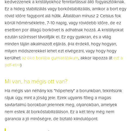
kedvezzenek a kristályokhoz fenntartással álló fogyasztóiknak.
Ez a hideg stabilizálás vagy borkőstabilizálás, amikor a bort egy
rövid időre fagypont alá hűtik. Általában mínusz 2 Celsius fok
körüli hőmérsékletre, 7-10 napig, vagy rövidebb időre, de ez
esetben
por állagú borkövet is adhatnak hozzá.
A kristályokat
ezután szűréssel távolítják el.
Ez egy gyakran, és a világ
minden táján alkalmazott eljárás. (Ha érdekli, hogy hogyan,
milyen módszerekkel lehet ezt elvégezni, vagy hogy hogy
kerülhet
az öko borába gumiarábikum
, akkor lapozza át
ezt a
pdf-et>>
)
Mi van, ha mégis ott van?
Ha mégis van néhány kis "hópehely" a borunkban, tekintsünk
rájuk úgy, mint a jóság jele. Ezek ugyanis főleg a magas
savtartalmú borokban jelennek meg, olyanokban, amelyek
nem estek át borkőstabilizáláson. Ez a két tény még nem
garancia a jó minőségre, de biztató kiindulópont.