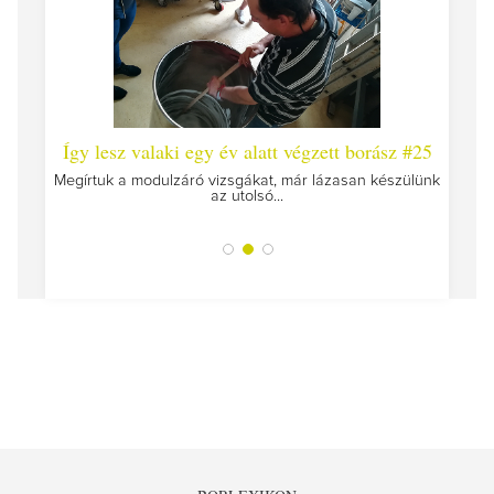
 #26 -
Így lesz valaki egy év alatt végzett borász #25
Így l
Megírtuk a modulzáró vizsgákat, már lázasan készülünk
az utolsó...
tokat
A jár