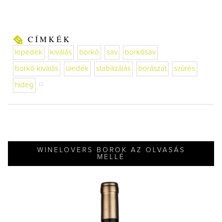
CÍMKÉK
lepedék
kiválás
borkő
sav
borkősav
borkő kiválás
üledék
stabilizálás
borászat
szűrés
hideg
WINELOVERS BOROK AZ OLVASÁS
MELLÉ