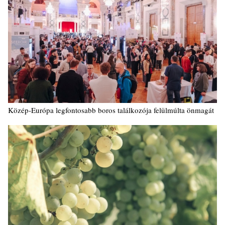
Közép-Európa legfontosabb boros találkozója felülmúlta önmagát