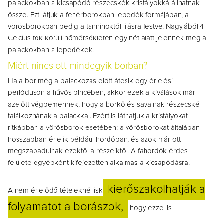
palackokban a kicsapódó részecskék kristályokká állhatnak
össze. Ezt látjuk a fehérborokban lepedék formájában, a
vörösborokban pedig a tanninoktól lilásra festve. Nagyjából 4
Celcius fok körüli hőmérsékleten egy hét alatt jelennek meg a
palackokban a lepedékek.
Miért nincs ott mindegyik borban?
Ha a bor még a palackozás előtt átesik egy érlelési
perióduson a hűvös pincében, akkor ezek a kiválások már
azelőtt végbemennek, hogy a borkő és savainak részecskéi
találkoznának a palackkal. Ezért is láthatjuk a kristályokat
ritkábban a vörösborok esetében: a vörösborokat általában
hosszabban érlelik például hordóban, és azok már ott
megszabadulnak ezektől a részeiktől. A fahordók érdes
felülete egyébként kifejezetten alkalmas a kicsapódásra.
kierőszakolhatják a
A nem érlelődő tételeknél isk
folyamatot a borászok,
hogy ezzel is