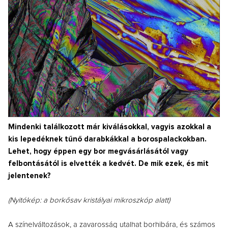
Mindenki találkozott már kiválásokkal, vagyis azokkal a
kis lepedéknek tűnő darabkákkal a borospalackokban.
Lehet, hogy éppen egy bor megvásárlásától vagy
felbontásától is elvették a kedvét. De mik ezek, és mit
jelentenek?
(Nyitókép: a borkősav kristályai mikroszkóp alatt)
A színelváltozások, a zavarosság utalhat borhibára, és számos