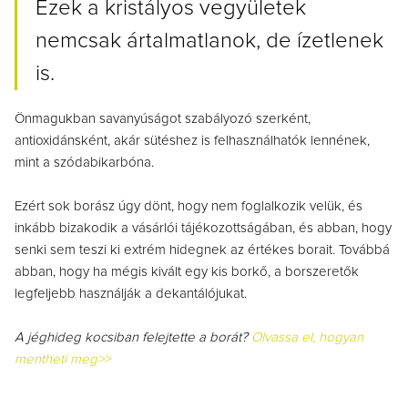
Ezek a kristályos vegyületek
nemcsak ártalmatlanok, de ízetlenek
is.
Önmagukban savanyúságot szabályozó szerként,
antioxidánsként, akár sütéshez is felhasználhatók lennének,
mint a szódabikarbóna.
Ezért sok borász úgy dönt, hogy nem foglalkozik velük, és
inkább bizakodik a vásárlói tájékozottságában, és abban, hogy
senki sem teszi ki extrém hidegnek az értékes borait. Továbbá
abban, hogy ha mégis kivált egy kis borkő, a borszeretők
legfeljebb használják a dekantálójukat.
A jéghideg kocsiban felejtette a borát?
Olvassa el, hogyan
mentheti meg>>