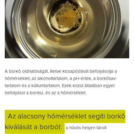
A borkő oldhatóságát, illetve kicsapódását befolyásolja a
hőmérséklet, az alkoholtartalom, a pH-érték, a borkősav-
tartalom és a káliumtartalom
. Ezek közül általában egyet
befolyásol a borász, és az a hőmérséklet.
Az alacsony hőmérséklet segíti borkő
kiválását a borból:
a hűvös helyen tárolt