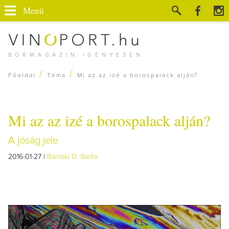
Menü
BORMAGAZIN IGÉNYESEN
/
/
Főoldal
Téma
Mi az az izé a borospalack alján?
Mi az az izé a borospalack alján?
A jóság jele
2016-01-27 |
Bánlaki D. Stella