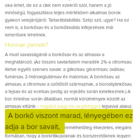
oka lehet, de ez a cikk nem ezekről szól, hanem a jó
minőségű, fogyasztásra teljes mértékben alkalmas borok
gyakori velejárójáról.
Tartarátstabilitás. Szép szó, ugye? Ha ez
nem is, a borkősav és a borkőkiválás kifejezések már
ismerősek lehetnek.
Honnan jönnek?
A must savasságánál a borkősav és az almasav a
meghatározó. (Az összes savtartalom maradék 2%-a citromsav,
illetve egyéb szerves savak: a glikolsav, glicerinsav, oxálsav,
fumársav, 2-hidroxiglutánsav és malonsav. A borkősav, az
almasav, a citromsav a szőlőből származnak, a borostyánkősav,
a tejsav és az ecetsav pedig az erjedés során keletkeznek.)
A
bor érlelése során
ál
talában, normál körülmények között az
almasav eltűnik -
magától (vagy kis segítséggel)
tejsavvá alakul.
A borkő viszont marad, lényegében ez
adja a bor savait,
remélhetőleg élvezetes, elegáns
formában, hogy a borkritikusoknak és borszeretőknek legyen