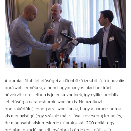
A borpiac főbb lehetőségei a különböző ízekből álló innovatív
borászati termékek, a nem hagyományos piaci bor iránti
növekvő keresletben is jelentkezhetnek, így nyílik speciális
lehetőség a narancsborok számára is. Nemzetközi
borszakértők (Hemer) arra számítanak, hogy a narancsborok
kis mennyiségű (egy százaléknál is jóval kevesebb) termelés,
de magasabb kiskereskedelmi árak (akár 200 dollár egy
prémium palack) mellett továbbra is érdekes, reális – jó