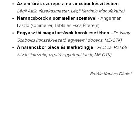
Az amfórák szerepe a narancsbor készítésben
-
Légli Attila (fazekasmester, Légli Kerámia Manufaktúra)
Narancsborok a sommelier szemével
- Angerman
László (sommelier, Tábla es Esca Étterem)
Fogyasztói magatartások borok esetében
- Dr. Nagy
Szabolcs (tanszékvezető egyetemi docens, ME-GTK)
A narancsbor piaca és marketingje
-
Prof. Dr. Piskóti
István (intézetigazgató egyetemi tanár, ME-GTK)
Fotók: Kovács Dániel