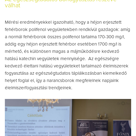
válhat
Mérési eredményekkel igazolható, hogy a héjon erjesztett
fehérborok polifenol vegyületekben rendkívül gazdagok:
amíg
a normál fehérborok összes polifenol tartalma 170-300 mg/l,
addig egy héjon erjesztett fehérbor esetében 1700 mg/l is
mérhető, és különösen magas a májműködésre kedvező
hatású katechin vegyületek mennyisége. Az egészségre
kedvező élettani hatású vegyületeket tartalmazó élelmiszerek
fogyasztása az egészségtudatos táplálkozásban kiemelkedő
helyet foglal el, így a narancsborok megfelelnek napjaink
élelmiszerfogyasztási trendjeinek.