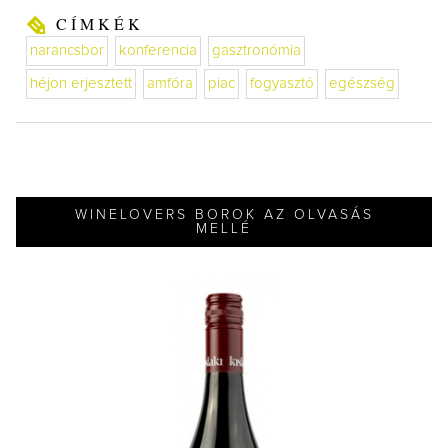
CÍMKÉK
narancsbor
konferencia
gasztronómia
héjon erjesztett
amfóra
piac
fogyasztó
egészség
WINELOVERS BOROK AZ OLVASÁS
MELLÉ