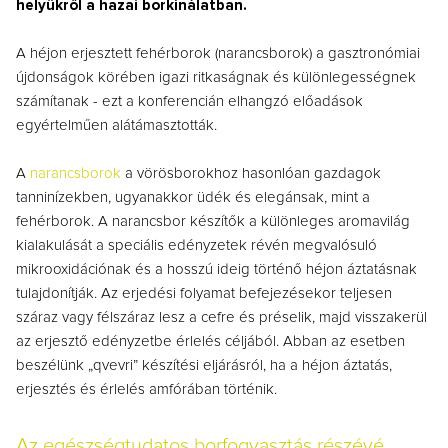
helyükről a hazai borkínálatban.
A héjon erjesztett fehérborok (narancsborok) a gasztronómiai
újdonságok körében igazi ritkaságnak és különlegességnek
számítanak - ezt a konferencián elhangzó előadások
egyértelműen alátámasztották.
A
narancsborok
a vörösborokhoz hasonlóan g
azdagok
tanninízekben, ugyanakkor üdék és elegánsak, mint a
fehérborok.
A narancsbor készítők a különleges aromavilág
kialakulását a speciális edényzetek révén megvalósuló
mikrooxidációnak és a hosszú ideig történő héjon áztatásnak
tulajdonítják. Az erjedési folyamat befejezésekor teljesen
száraz vagy félszáraz lesz a cefre és préselik, majd visszakerül
az erjesztő edényzetbe érlelés céljából. Abban az esetben
beszélünk „qvevri” készítési eljárásról, ha a héjon áztatás,
erjesztés és érlelés amfórában történik.
Az egészségtudatos borfogyasztás részévé