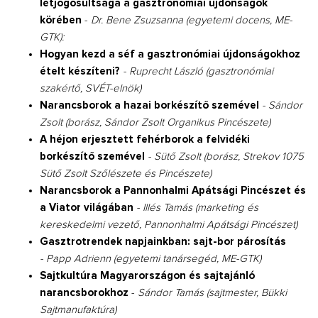
létjogosultsága a gasztronómiai újdonságok
körében
-
Dr. Bene Zsuzsanna (egyetemi docens, ME-
GTK):
Hogyan kezd a séf a gasztronómiai újdonságokhoz
ételt készíteni?
- Ruprecht László (gasztronómiai
szakértő, SVÉT-elnök)
Narancsborok a hazai borkészítő szemével
- Sándor
Zsolt (borász, Sándor Zsolt Organikus Pincészete)
A héjon erjesztett fehérborok a felvidéki
borkészítő szemével
- Sütő Zsolt (borász, Strekov 1075
Sütő Zsolt Szőlészete és Pincészete)
Narancsborok a Pannonhalmi Apátsági Pincészet és
a Viator világában
- Illés Tamás (marketing és
kereskedelmi vezető, Pannonhalmi Apátsági Pincészet)
Gasztrotrendek napjainkban: sajt-bor párosítás
- Papp Adrienn (egyetemi tanársegéd, ME-GTK)
Sajtkultúra Magyarországon és sajtajánló
narancsborokhoz
-
Sándor Tamás (sajtmester, Bükki
Sajtmanufaktúra)