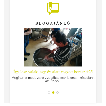
BLOGAJÁNLÓ
 #26 -
Így lesz valaki egy év alatt végzett borász #25
Így l
Megírtuk a modulzáró vizsgákat, már lázasan készülünk
az utolsó...
tokat
A jár