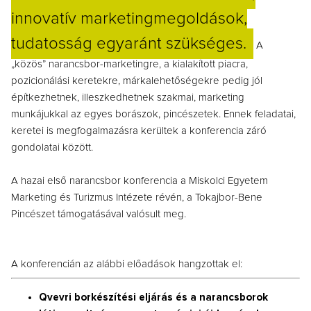
innovatív marketingmegoldások,
tudatosság egyaránt szükséges.
A
„közös” narancsbor-marketingre, a kialakított piacra,
pozicionálási keretekre, márkalehetőségekre pedig jól
építkezhetnek, illeszkedhetnek szakmai, marketing
munkájukkal az egyes borászok, pincészetek. Ennek feladatai,
keretei is megfogalmazásra kerültek a konferencia záró
gondolatai között.
A hazai első narancsbor konferencia a Miskolci Egyetem
Marketing és Turizmus Intézete révén, a Tokajbor-Bene
Pincészet támogatásával valósult meg.
A konferencián az alábbi előadások hangzottak el:
Qvevri borkészítési eljárás és a narancsborok