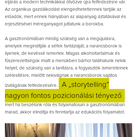
eljárás a modern technikákkal ötvözve újra felfedezésre vár.
Az organikus gazdálkodást elengedhetetlennek tartják az
előadók, mert ennek hiányában az alapanyag áztatásával és
erjesztésével méreganyagot juttatunk a borokba.
A gasztronómiában mindig szükség van a megújulásra,
amelyek megindítják a séfek fantáziáját; a narancsborok is
ilyenek, de kevéssé ismertek. Magas alkoholtartalmuk és
fűszerezettségük miatt a menükben bárhol találhatunk nekik
helyet, de szükség van a tanításra, a fogyasztók ismereteinek
szélesítésre, mielőtt nekivágnak a narancsborok sajátos
A „storytelling”
ízvilágának felfedezésére.
nagyon fontos pozicionálási tényező
,
mert ha beszélünk róla és folyamatosan a gasztronómiában
marad, akkor elindítja és fenntartja az edukációs folyamatot.