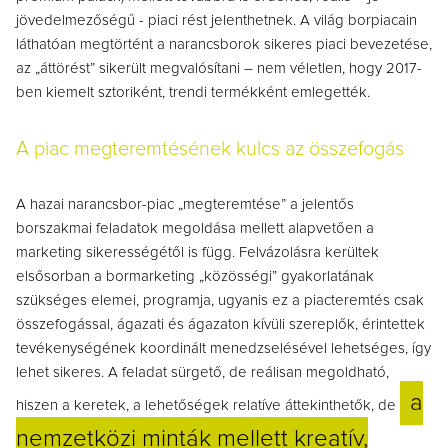
jövedelmezőségű - piaci rést jelenthetnek. A világ borpiacain
láthatóan megtörtént a narancsborok sikeres piaci bevezetése,
az „áttörést” sikerült megvalósítani – nem véletlen, hogy 2017-
ben kiemelt sztoriként, trendi termékként emlegették.
A piac megteremtésének kulcs az összefogás
A hazai narancsbor-piac „megteremtése” a jelentős
borszakmai feladatok megoldása mellett alapvetően a
marketing sikerességétől is függ. Felvázolásra kerültek
elsősorban a bormarketing „közösségi” gyakorlatának
szükséges elemei, programja, ugyanis ez a piacteremtés csak
összefogással, ágazati és ágazaton kívüli szereplők, érintettek
tevékenységének koordinált menedzselésével lehetséges, így
lehet sikeres. A feladat sürgető, de reálisan megoldható,
a
hiszen a keretek, a lehetőségek relatíve áttekinthetők, de
nemzetközi minták mellett kreatív,